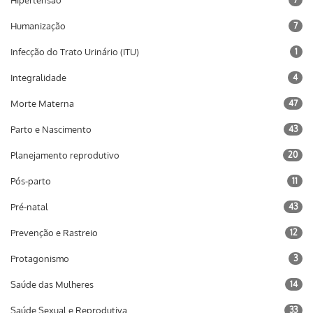
Hipertensão
Humanização
7
Infecção do Trato Urinário (ITU)
1
Integralidade
4
Morte Materna
47
Parto e Nascimento
43
Planejamento reprodutivo
20
Pós-parto
11
Pré-natal
43
Prevenção e Rastreio
12
Protagonismo
3
Saúde das Mulheres
14
Saúde Sexual e Reprodutiva
33