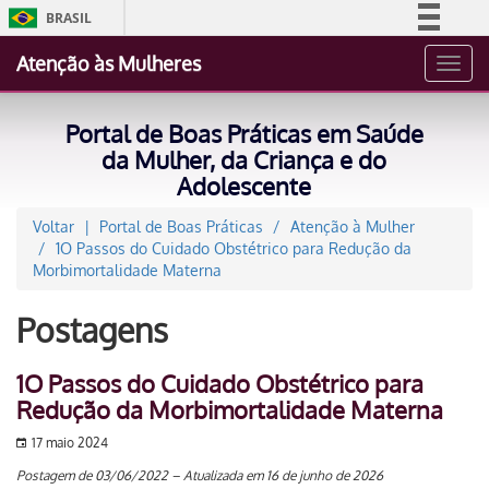
BRASIL
Simplifique!
Atenção às Mulheres
Toggl
Comunica BR
navig
Participe
Portal de Boas Práticas em Saúde
Acesso à informação
da Mulher, da Criança e do
Adolescente
Legislação
Canais
Voltar
Portal de Boas Práticas
Atenção à Mulher
1O Passos do Cuidado Obstétrico para Redução da
Morbimortalidade Materna
Postagens
1O Passos do Cuidado Obstétrico para
Redução da Morbimortalidade Materna
17 maio 2024
Postagem de 03/06/2022 – Atualizada em 16 de junho de 2026