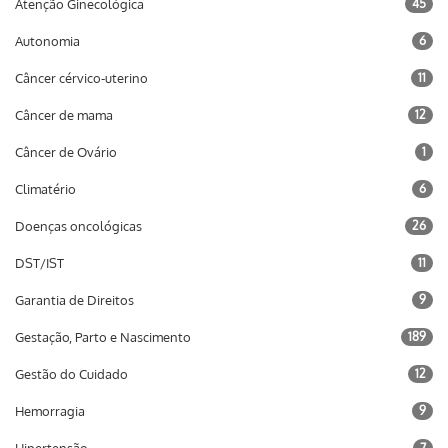
Atenção Ginecológica
45
Autonomia
6
Câncer cérvico-uterino
11
Câncer de mama
12
Câncer de Ovário
1
Climatério
6
Doenças oncológicas
26
DST/IST
11
Garantia de Direitos
9
Gestação, Parto e Nascimento
189
Gestão do Cuidado
12
Hemorragia
9
7