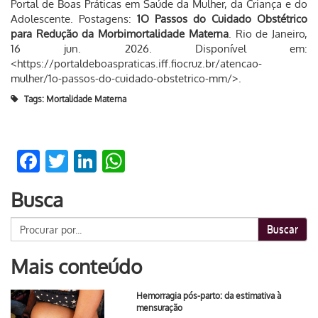
Portal de Boas Práticas em Saúde da Mulher, da Criança e do
Adolescente. Postagens:
1O Passos do Cuidado Obstétrico
para Redução da Morbimortalidade Materna
. Rio de Janeiro,
16 jun. 2026. Disponível em:
<https://portaldeboaspraticas.iff.fiocruz.br/atencao-
mulher/1o-passos-do-cuidado-obstetrico-mm/>.
Tags:
Mortalidade Materna
Facebook
Twitter
LinkedIn
WhatsApp
Busca
Buscar
Mais conteúdo
Hemorragia pós-parto: da estimativa à
mensuração