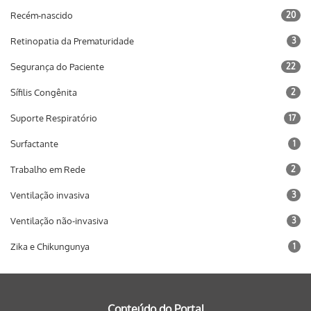
Recém-nascido
20
Retinopatia da Prematuridade
3
Segurança do Paciente
22
Sífilis Congênita
2
Suporte Respiratório
17
Surfactante
1
Trabalho em Rede
2
Ventilação invasiva
3
Ventilação não-invasiva
3
Zika e Chikungunya
1
Conteúdo do Portal