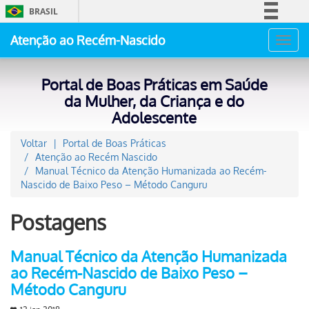
BRASIL
Simplifique!
Atenção ao Recém-Nascido
Toggl
Comunica BR
navig
Participe
Portal de Boas Práticas em Saúde
Acesso à informação
da Mulher, da Criança e do
Adolescente
Legislação
Canais
Voltar
Portal de Boas Práticas
Atenção ao Recém Nascido
Manual Técnico da Atenção Humanizada ao Recém-
Nascido de Baixo Peso – Método Canguru
Postagens
Manual Técnico da Atenção Humanizada
ao Recém-Nascido de Baixo Peso –
Método Canguru