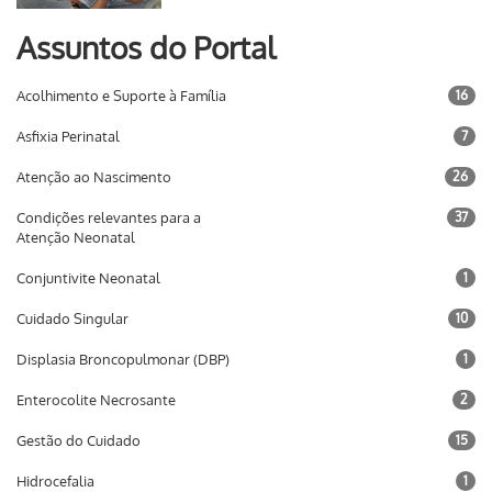
Assuntos do Portal
Acolhimento e Suporte à Família
16
Asfixia Perinatal
7
Atenção ao Nascimento
26
Condições relevantes para a
37
Atenção Neonatal
Conjuntivite Neonatal
1
Cuidado Singular
10
Displasia Broncopulmonar (DBP)
1
Enterocolite Necrosante
2
Gestão do Cuidado
15
Hidrocefalia
1