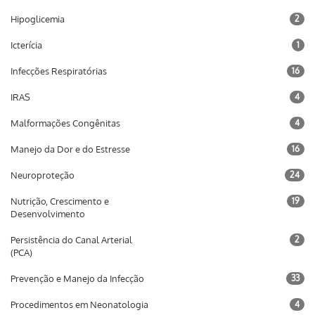
Hipoglicemia
2
Icterícia
1
Infecções Respiratórias
16
IRAS
4
Malformações Congênitas
4
Manejo da Dor e do Estresse
16
Neuroproteção
24
Nutrição, Crescimento e
19
Desenvolvimento
Persistência do Canal Arterial
2
(PCA)
Prevenção e Manejo da Infecção
33
Procedimentos em Neonatologia
4