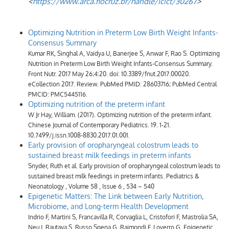
<
https://www.arca.fiocruz.br/handle/icict/30267
>
Optimizing Nutrition in Preterm Low Birth Weight Infants-
Consensus Summary
Kumar RK, Singhal A, Vaidya U, Banerjee S, Anwar F, Rao S. Optimizing
Nutrition in Preterm Low Birth Weight Infants-Consensus Summary.
Front Nutr. 2017 May 26;4:20. doi: 10.3389/fnut.2017.00020.
eCollection 2017. Review. PubMed PMID: 28603716; PubMed Central
PMCID: PMC5445116.
Optimizing nutrition of the preterm infant
W Jr Hay, William. (2017). Optimizing nutrition of the preterm infant.
Chinese Journal of Contemporary Pediatrics. 19. 1-21.
10.7499/j.issn.1008-8830.2017.01.001.
Early provision of oropharyngeal colostrum leads to
sustained breast milk feedings in preterm infants
Snyder, Ruth et al. Early provision of oropharyngeal colostrum leads to
sustained breast milk feedings in preterm infants. Pediatrics &
Neonatology , Volume 58 , Issue 6 , 534 – 540
Epigenetic Matters: The Link between Early Nutrition,
Microbiome, and Long-term Health Development
Indrio F, Martini S, Francavilla R, Corvaglia L, Cristofori F, Mastrolia SA,
Neu J, Rautava S, Russo Spena G, Raimondi F, Loverro G. Epigenetic