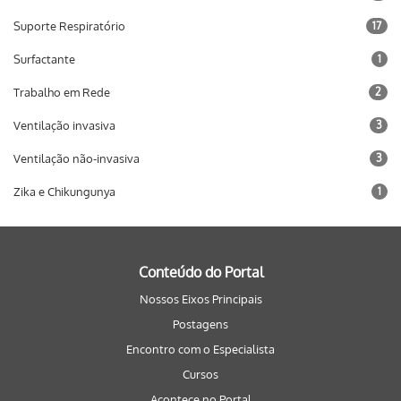
Suporte Respiratório
17
Surfactante
1
Trabalho em Rede
2
Ventilação invasiva
3
Ventilação não-invasiva
3
Zika e Chikungunya
1
Conteúdo do Portal
Nossos Eixos Principais
Postagens
Encontro com o Especialista
Cursos
Acontece no Portal