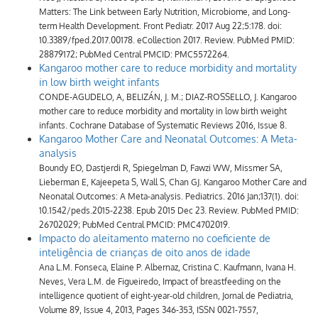
Matters: The Link between Early Nutrition, Microbiome, and Long-
term Health Development. Front Pediatr. 2017 Aug 22;5:178. doi:
10.3389/fped.2017.00178. eCollection 2017. Review. PubMed PMID:
28879172; PubMed Central PMCID: PMC5572264.
Kangaroo mother care to reduce morbidity and mortality
in low birth weight infants
CONDE-AGUDELO, A, BELIZÁN, J. M.; DIAZ-ROSSELLO, J. Kangaroo
mother care to reduce morbidity and mortality in low birth weight
infants. Cochrane Database of Systematic Reviews 2016, Issue 8.
Kangaroo Mother Care and Neonatal Outcomes: A Meta-
analysis
Boundy EO, Dastjerdi R, Spiegelman D, Fawzi WW, Missmer SA,
Lieberman E, Kajeepeta S, Wall S, Chan GJ. Kangaroo Mother Care and
Neonatal Outcomes: A Meta-analysis. Pediatrics. 2016 Jan;137(1). doi:
10.1542/peds.2015-2238. Epub 2015 Dec 23. Review. PubMed PMID:
26702029; PubMed Central PMCID: PMC4702019.
Impacto do aleitamento materno no coeficiente de
inteligência de crianças de oito anos de idade
Ana L.M. Fonseca, Elaine P. Albernaz, Cristina C. Kaufmann, Ivana H.
Neves, Vera L.M. de Figueiredo, Impact of breastfeeding on the
intelligence quotient of eight-year-old children, Jornal de Pediatria,
Volume 89, Issue 4, 2013, Pages 346-353, ISSN 0021-7557,