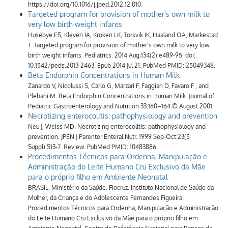
https://doi.org/10.1016/j.jped.2012.12.010.
Targeted program for provision of mother’s own milk to
very low birth weight infants
Husebye ES, Kleven IA, Kroken LK, Torsvik IK, Haaland OA, Markestad
T. Targeted program for provision of mother’s own milk to very low
birth weight infants. Pediatrics. 2014 Aug;134(2):e489-95. doi:
10.1542/peds.2013-2463. Epub 2014 Jul 21. PubMed PMID: 25049348.
Beta Endorphin Concentrations in Human Milk
Zanardo V, Nicolussi S, Carlo G, Marzari F, Faggian D, Favaro F , and
Plebani M. Beta Endorphin Concentrations in Human Milk. Journal of
Pediatric Gastroenterology and Nutrition 33:160–164 © August 2001.
Necrotizing enterocolitis: pathophysiology and prevention
Neu J, Weiss MD. Necrotizing enterocolitis: pathophysiology and
prevention. JPEN J Parenter Enteral Nutr. 1999 Sep-Oct;23(5
Suppl):S13-7. Review. PubMed PMID: 10483886.
Procedimentos Técnicos para Ordenha, Manipulação e
Administração do Leite Humano Cru Exclusivo da Mãe
para o próprio filho em Ambiente Neonatal
BRASIL. Ministério da Saúde. Fiocruz. Instituto Nacional de Saúde da
Mulher, da Criança e do Adolescente Fernandes Figueira.
Procedimentos Técnicos para Ordenha, Manipulação e Administração
do Leite Humano Cru Exclusivo da Mãe para o próprio filho em