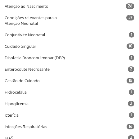
Atenção ao Nascimento
26
Condições relevantes para a
37
Atenção Neonatal
Conjuntivite Neonatal
1
Cuidado Singular
10
Displasia Broncopulmonar (DBP)
1
Enterocolite Necrosante
2
Gestão do Cuidado
15
Hidrocefalia
1
Hipoglicemia
2
Icterícia
1
Infecções Respiratórias
16
IRAS
4