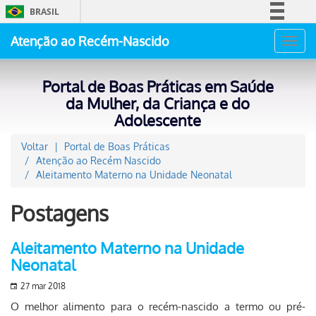
BRASIL
Simplifique!
Atenção ao Recém-Nascido
Toggl
Comunica BR
navig
Participe
Portal de Boas Práticas em Saúde
Acesso à informação
da Mulher, da Criança e do
Adolescente
Legislação
Canais
Voltar
Portal de Boas Práticas
Atenção ao Recém Nascido
Aleitamento Materno na Unidade Neonatal
Postagens
Aleitamento Materno na Unidade
Neonatal
27 mar 2018
O melhor alimento para o recém-nascido a termo ou pré-