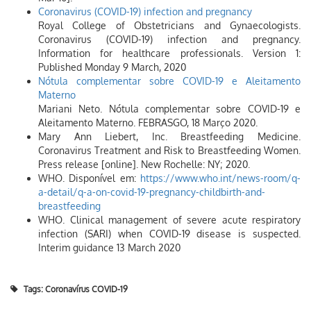
Coronavirus (COVID-19) infection and pregnancy
Royal College of Obstetricians and Gynaecologists.
Coronavirus (COVID-19) infection and pregnancy.
Information for healthcare professionals. Version 1:
Published Monday 9 March, 2020
Nótula complementar sobre COVID-19 e Aleitamento
Materno
Mariani Neto. Nótula complementar sobre COVID-19 e
Aleitamento Materno. FEBRASGO, 18 Março 2020.
Mary Ann Liebert, Inc. Breastfeeding Medicine.
Coronavirus Treatment and Risk to Breastfeeding Women.
Press release [online]. New Rochelle: NY; 2020.
WHO. Disponível em:
https://www.who.int/news-room/q-
a-detail/q-a-on-covid-19-pregnancy-childbirth-and-
breastfeeding
WHO. Clinical management of severe acute respiratory
infection (SARI) when COVID-19 disease is suspected.
Interim guidance 13 March 2020
Tags:
Coronavírus COVID-19