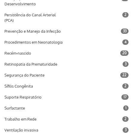
Desenvolvimento
Persistência do Canal Arterial
2
(PCA)
Prevenção e Manejo da Infecção
33
Procedimentos em Neonatologia
4
Recém-nascido
20
Retinopatia da Prematuridade
3
Segurança do Paciente
22
Sífilis Congênita
2
Suporte Respiratório
17
Surfactante
1
Trabalho em Rede
2
Ventilação invasiva
3