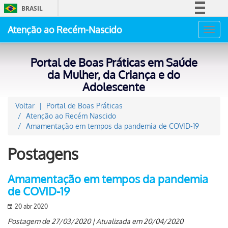
BRASIL
Simplifique!
Atenção ao Recém-Nascido
Toggl
Comunica BR
navig
Participe
Portal de Boas Práticas em Saúde
Acesso à informação
da Mulher, da Criança e do
Adolescente
Legislação
Canais
Voltar
Portal de Boas Práticas
Atenção ao Recém Nascido
Amamentação em tempos da pandemia de COVID-19
Postagens
Amamentação em tempos da pandemia
de COVID-19
20 abr 2020
Postagem de 27/03/2020 | Atualizada em 20/04/2020