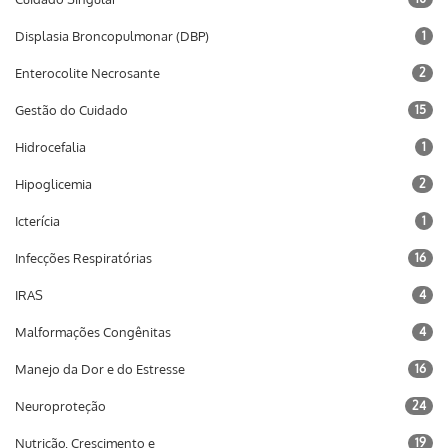
Displasia Broncopulmonar (DBP)
1
Enterocolite Necrosante
2
Gestão do Cuidado
15
Hidrocefalia
1
Hipoglicemia
2
Icterícia
1
Infecções Respiratórias
16
IRAS
4
Malformações Congênitas
4
Manejo da Dor e do Estresse
16
Neuroproteção
24
Nutrição, Crescimento e
19