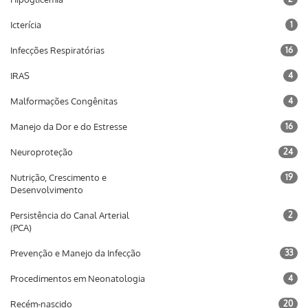
Icterícia
1
Infecções Respiratórias
16
IRAS
4
Malformações Congênitas
4
Manejo da Dor e do Estresse
16
Neuroproteção
24
Nutrição, Crescimento e
19
Desenvolvimento
Persistência do Canal Arterial
2
(PCA)
Prevenção e Manejo da Infecção
33
Procedimentos em Neonatologia
4
Recém-nascido
20