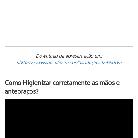
Download da apresentação em:
<
https://www.arca.fiocruz.br/handle/icict/49559
>
Como Higienizar corretamente as mãos e
antebraços?