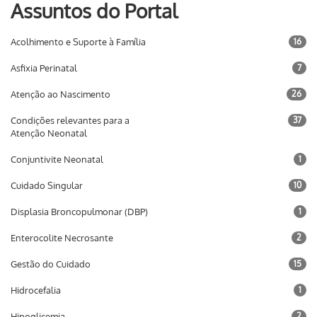
Assuntos do Portal
Acolhimento e Suporte à Família
16
Asfixia Perinatal
7
Atenção ao Nascimento
26
Condições relevantes para a
37
Atenção Neonatal
Conjuntivite Neonatal
1
Cuidado Singular
10
Displasia Broncopulmonar (DBP)
1
Enterocolite Necrosante
2
Gestão do Cuidado
15
Hidrocefalia
1
Hipoglicemia
2