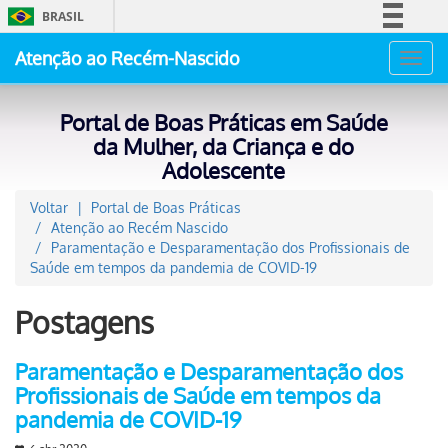
BRASIL
Simplifique!
Atenção ao Recém-Nascido
Toggl
Comunica BR
navig
Participe
Portal de Boas Práticas em Saúde
Acesso à informação
da Mulher, da Criança e do
Adolescente
Legislação
Canais
Voltar
Portal de Boas Práticas
Atenção ao Recém Nascido
Paramentação e Desparamentação dos Profissionais de
Saúde em tempos da pandemia de COVID-19
Postagens
Paramentação e Desparamentação dos
Profissionais de Saúde em tempos da
pandemia de COVID-19