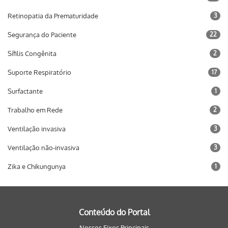
Retinopatia da Prematuridade
3
Segurança do Paciente
22
Sífilis Congênita
2
Suporte Respiratório
17
Surfactante
1
Trabalho em Rede
2
Ventilação invasiva
3
Ventilação não-invasiva
3
Zika e Chikungunya
1
Conteúdo do Portal
Nossos Eixos Principais