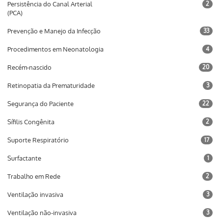
Persistência do Canal Arterial
2
(PCA)
Prevenção e Manejo da Infecção
33
Procedimentos em Neonatologia
4
Recém-nascido
20
Retinopatia da Prematuridade
3
Segurança do Paciente
22
Sífilis Congênita
2
Suporte Respiratório
17
Surfactante
1
Trabalho em Rede
2
Ventilação invasiva
3
Ventilação não-invasiva
3