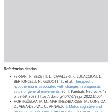
Referências citadas:
FERRARI, F.; BEDETTI, L.; CAVALLERI, F.; LUCACCIONI, L.;
BERTONCELLI, N.; GUIDOTTI, I.; et al.
Therapeutic
hypothermia is associated with changes in prognostic
value of general movements
. Eur. J. Paediatr. Neurol., v. 42,
p. 53-59, 2023. https://doi.org/10.1016/j.ejpn.2022.12.004
HORTIGÜELAA, M. M.; MARTÍNEZ-BIARGEB, M.; CONEJOA,
D.; VEGA-DEL-VAL, C.; ARNAEZC, J.
Motor, cognitive and
behavioural outcomes after neonatal hypoxic-ischaemic