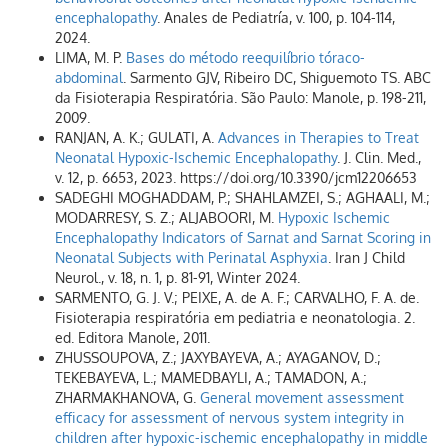
encephalopathy
. Anales de Pediatría, v. 100, p. 104-114,
2024.
LIMA, M. P.
Bases do método reequilíbrio tóraco-
abdominal
. Sarmento GJV, Ribeiro DC, Shiguemoto TS. ABC
da Fisioterapia Respiratória. São Paulo: Manole, p. 198-211,
2009.
RANJAN, A. K.; GULATI, A.
Advances in Therapies to Treat
Neonatal Hypoxic-Ischemic Encephalopathy
. J. Clin. Med.,
v. 12, p. 6653, 2023. https://doi.org/10.3390/jcm12206653
SADEGHI MOGHADDAM, P.; SHAHLAMZEI, S.; AGHAALI, M.;
MODARRESY, S. Z.; ALJABOORI, M.
Hypoxic Ischemic
Encephalopathy Indicators of Sarnat and Sarnat Scoring in
Neonatal Subjects with Perinatal Asphyxia
. Iran J Child
Neurol., v. 18, n. 1, p. 81-91, Winter 2024.
SARMENTO, G. J. V.; PEIXE, A. de A. F.; CARVALHO, F. A. de.
Fisioterapia respiratória em pediatria e neonatologia. 2.
ed. Editora Manole, 2011.
ZHUSSOUPOVA, Z.; JAXYBAYEVA, A.; AYAGANOV, D.;
TEKEBAYEVA, L.; MAMEDBAYLI, A.; TAMADON, A.;
ZHARMAKHANOVA, G.
General movement assessment
efficacy for assessment of nervous system integrity in
children after hypoxic-ischemic encephalopathy in middle