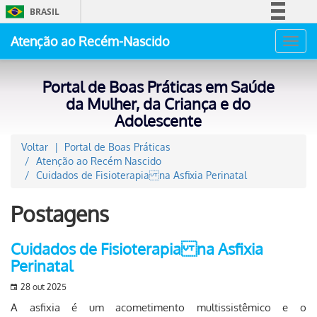
BRASIL
Simplifique!
Atenção ao Recém-Nascido
Toggl
Comunica BR
navig
Participe
Portal de Boas Práticas em Saúde
Acesso à informação
da Mulher, da Criança e do
Adolescente
Legislação
Canais
Voltar
Portal de Boas Práticas
Atenção ao Recém Nascido
Cuidados de Fisioterapia na Asfixia Perinatal
Postagens
Cuidados de Fisioterapia na Asfixia
Perinatal
28 out 2025
A asfixia é um acometimento multissistêmico e o