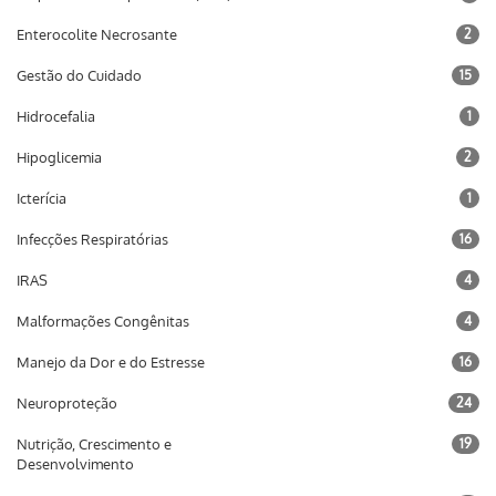
Enterocolite Necrosante
2
Gestão do Cuidado
15
Hidrocefalia
1
Hipoglicemia
2
Icterícia
1
Infecções Respiratórias
16
IRAS
4
Malformações Congênitas
4
Manejo da Dor e do Estresse
16
Neuroproteção
24
Nutrição, Crescimento e
19
Desenvolvimento