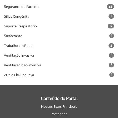
Segurança do Paciente
22
Sífilis Congênita
2
Suporte Respiratório
17
Surfactante
1
Trabalho em Rede
2
Ventilação invasiva
3
Ventilação não-invasiva
3
Zika e Chikungunya
1
Conteúdo do Portal
Nossos Eixos Principais
Postagens