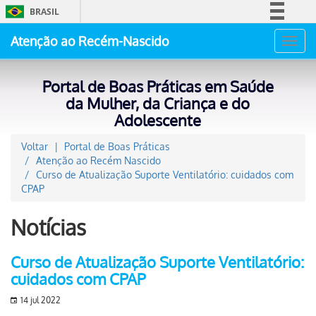
BRASIL
Simplifique!
Atenção ao Recém-Nascido
Toggl
Comunica BR
navig
Participe
Portal de Boas Práticas em Saúde
Acesso à informação
da Mulher, da Criança e do
Adolescente
Legislação
Canais
Voltar
Portal de Boas Práticas
Atenção ao Recém Nascido
Curso de Atualização Suporte Ventilatório: cuidados com
CPAP
Notícias
Curso de Atualização Suporte Ventilatório:
cuidados com CPAP
14 jul 2022