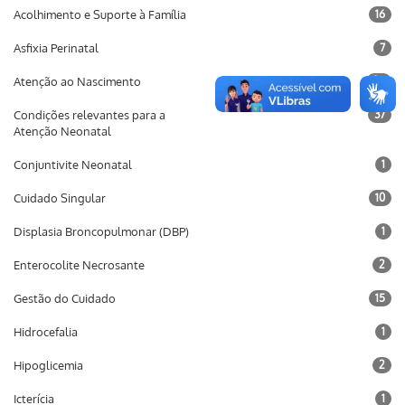
Acolhimento e Suporte à Família
16
Asfixia Perinatal
7
Atenção ao Nascimento
26
Condições relevantes para a
37
Atenção Neonatal
Conjuntivite Neonatal
1
Cuidado Singular
10
Displasia Broncopulmonar (DBP)
1
Enterocolite Necrosante
2
Gestão do Cuidado
15
Hidrocefalia
1
Hipoglicemia
2
Icterícia
1