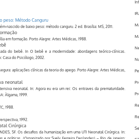
In
IR
o peso: Método Canguru
Ma
m-nascido de baixo peso: método canguru. 2 ed. Brasília: MS, 2011.
formação
Ma
a em formação. Porto Alegre: Artes Médicas, 1988.
ebê
Ne
da do bebê. In O bebê e a modernidade: abordagens teórico-clínicas.
o: Casa do Psicólogo, 2002.
Nu
gura: aplicações clínicas da teoria do apego. Porto Alegre: Artes Médicas,
Pe
va neonatal
Pr
nsiva neonatal. In: Agora eu era um rei: Os entraves da prematuridade.
Pr
BA: Àlgama, 1999.
Re
TC, 1988.
Re
erspectiva, 1992.
tal Cirúrgica
Se
S, SF. Os desafios da humanização em uma UTI Neonatal Cirúrgica. In:
 e práticas. (Organizado por Suely Ferreira Deslandes) – Rio de janeiro: