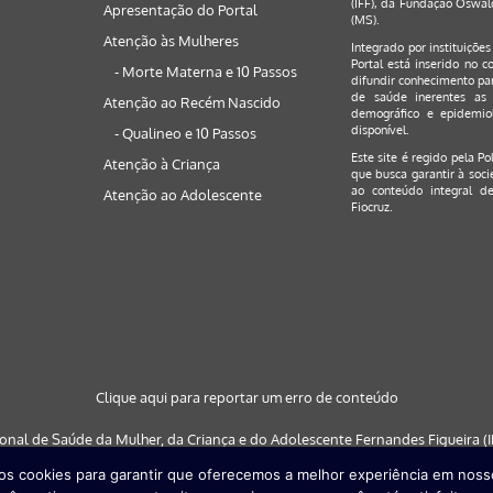
(IFF), da Fundação Oswald
Apresentação do Portal
(MS).
Atenção às Mulheres
Integrado por instituiçõe
Portal está inserido no c
- Morte Materna e 10 Passos
difundir conhecimento par
de saúde inerentes as 
Atenção ao Recém Nascido
demográfico e epidemiol
disponível.
- Qualineo e 10 Passos
Este site é regido pela
Po
Atenção à Criança
que busca garantir à soci
ao conteúdo integral de
Atenção ao Adolescente
Fiocruz.
Clique aqui para reportar um erro de conteúdo
ional de Saúde da Mulher, da Criança e do Adolescente Fernandes Figueira (IF
s cookies para garantir que oferecemos a melhor experiência em nosso
 nos navegadores: Google Chrome (a partir da versão 30) | Internet Explorer (a