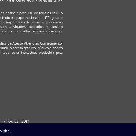
o Cruz (Fiocruz), do Ministério da Saúde
s de ensino e pesquisa de todo o Brasil, o
ontexto do papel nacional do IFF: gerar e
a a implantação de políticas e programas
suas atividades, baseados no cenário
ógico e na melhor evidência científica
lítica de Acesso Aberto ao Conhecimento
,
edade o acesso gratuito, público e aberto
 toda obra intelectual produzida pela
F/Fiocruz), 2017
 site.
 partir da versão 9) | FireFox ( a