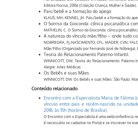
Editora Fiocruz, 2006 (Coleção Criança, Mulher e Saúde).
Pais/bebê e a formação do apego
KLAUS, MH; KENNEL, JH. Pais/bebê e a formação do apego
O Sorriso da Gioconda: clínica psicanalítica c
MATHELIN, C. O Sorriso da Gioconda: clínica psicanalíti
A natureza do vínculo mãe/filho – onde tudo c
NOBREGRA, FJ,;NASCIMENTO, CFL; MÄDER, CVN; FALCONE
Mãe/Filho (Organizado por Fernando José de Nóbrega). Ri
Teoria do Relacionamento Paterno-Infantil
WINNICOTT, DW. Teoria do Relacionamento Paterno-Inf
Alegre: Artes Médicas.
Os Bebês e suas Mães
WINNICOTT, DW. Os Bebês e suas Mães. São Paulo: Mart
Conteúdo relacionado
Encontro com a Especialista Maria de Fátima J
vínculo entre pais e recém-nascido na unidad
2018, às 15h (horário de Brasília).
O Encontro com o Especialista é uma webconferência real
é necessário se cadastrar no Portal e se inscrever no ev