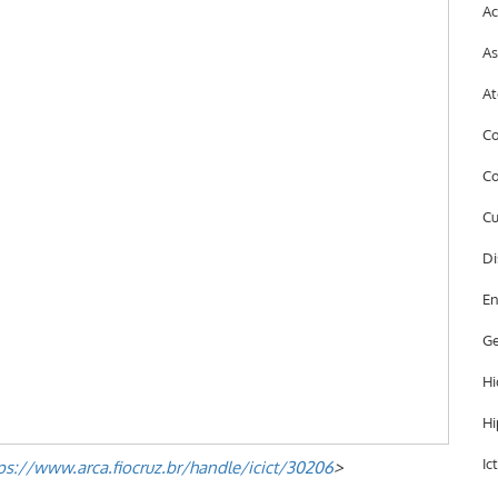
Ac
As
At
Co
Co
Cu
Di
En
Ge
Hi
Hi
Ic
ps://www.arca.fiocruz.br/handle/icict/30206
>