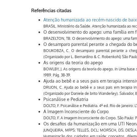
Referências citadas
Atenção humanizada ao recém-nascido de baix
BRASIL. Ministério da Saúde. Atenção humanizada ao recé
O desenvolvimento do apego: uma família em 
BRAZELTON, TB. O desenvolvimento do apego: uma famíli
O desamparo parental perante a chegada do b
BOUKOBZA, C. O desamparo parental perante a chega
(Organizado por L. Bernardino & C. Robenkohl) São Paul
As origens da teoria do apego
BOWLBY, J. As origens da teoria do apego. In Uma base se
1989. Pág. 38-39.
Ajuda ao bebê e a seus pais em terapia intensi
DRUON, C. Ajuda ao bebê e a seus pais em terapia inte
(Organizado por Daniele de brito Wanderley). Salvador, 
Psicanálise e Pediatria
DOLTO, F. Psicanálise e Pediatria. 4ª ed. Rio de Janeiro: L
A Imagem Inconsciente do Corpo
DOLTO, F. A Imagem Inconsciente do Corpo. São Paulo: P
Os desafios da humanização em uma UTI Neona
JUNQUEIRA, MFPS; TELLES, DCL; MORSCH, DS; DESLANDE
Humanização dos cuidados em saúde: conceitos, dilemas