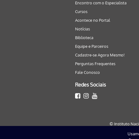
Encontro com o Especialista
Cursos
Acontece no Portal
Notícias
Biblioteca
Equipe e Parceiros
Cadastre-se Agora Mesmo!
Perguntas Frequentes
Fale Conosco
Redes Sociais
© Instituto Nac
Usamo
Este site será melhor visualizado