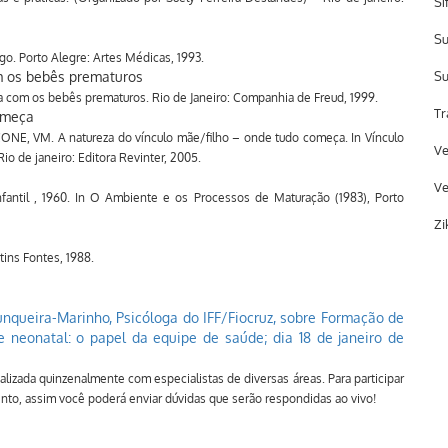
Sí
Su
. Porto Alegre: Artes Médicas, 1993.
om os bebês prematuros
Su
ca com os bebês prematuros. Rio de Janeiro: Companhia de Freud, 1999.
Tr
omeça
, VM. A natureza do vínculo mãe/filho – onde tudo começa. In Vínculo
Ve
o de janeiro: Editora Revinter, 2005.
Ve
antil , 1960. In O Ambiente e os Processos de Maturação (1983), Porto
Zi
ins Fontes, 1988.
unqueira-Marinho, Psicóloga do IFF/Fiocruz, sobre Formação de
e neonatal: o papel da equipe de saúde; dia 18 de janeiro de
izada quinzenalmente com especialistas de diversas áreas. Para participar
ento, assim você poderá enviar dúvidas que serão respondidas ao vivo!