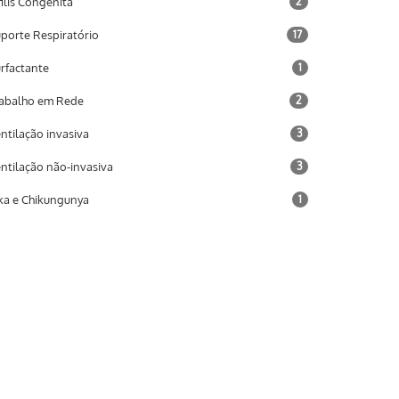
filis Congênita
2
porte Respiratório
17
rfactante
1
abalho em Rede
2
ntilação invasiva
3
ntilação não-invasiva
3
ka e Chikungunya
1