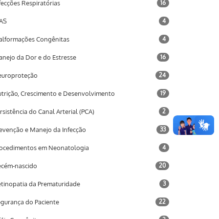
fecções Respiratórias
16
AS
4
lformações Congênitas
4
nejo da Dor e do Estresse
16
uroproteção
24
trição, Crescimento e Desenvolvimento
19
rsistência do Canal Arterial (PCA)
2
evenção e Manejo da Infecção
33
ocedimentos em Neonatologia
4
cém-nascido
20
tinopatia da Prematuridade
3
gurança do Paciente
22