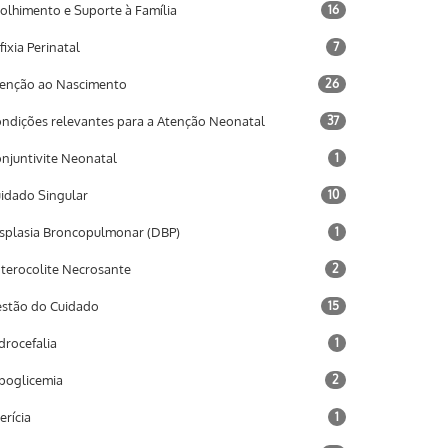
olhimento e Suporte à Família
16
fixia Perinatal
7
enção ao Nascimento
26
ndições relevantes para a Atenção Neonatal
37
njuntivite Neonatal
1
idado Singular
10
splasia Broncopulmonar (DBP)
1
terocolite Necrosante
2
stão do Cuidado
15
drocefalia
1
poglicemia
2
terícia
1