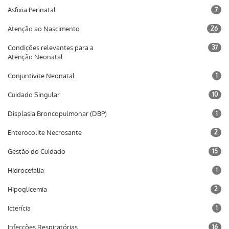
Asfixia Perinatal
7
Atenção ao Nascimento
26
Condições relevantes para a
37
Atenção Neonatal
Conjuntivite Neonatal
1
Cuidado Singular
10
Displasia Broncopulmonar (DBP)
1
Enterocolite Necrosante
2
Gestão do Cuidado
15
Hidrocefalia
1
Hipoglicemia
2
Icterícia
1
Infecções Respiratórias
16