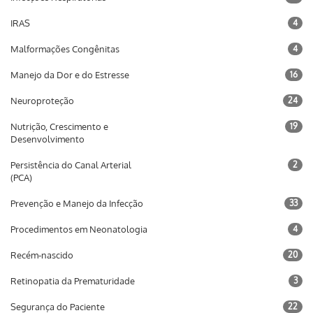
IRAS
4
Malformações Congênitas
4
Manejo da Dor e do Estresse
16
Neuroproteção
24
Nutrição, Crescimento e
19
Desenvolvimento
Persistência do Canal Arterial
2
(PCA)
Prevenção e Manejo da Infecção
33
Procedimentos em Neonatologia
4
Recém-nascido
20
Retinopatia da Prematuridade
3
Segurança do Paciente
22