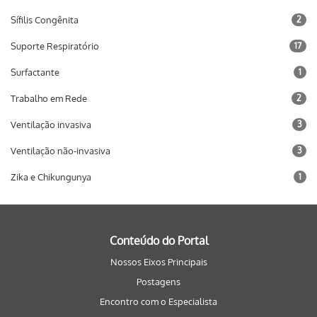
Sífilis Congênita
2
Suporte Respiratório
17
Surfactante
1
Trabalho em Rede
2
Ventilação invasiva
3
Ventilação não-invasiva
3
Zika e Chikungunya
1
Conteúdo do Portal
Nossos Eixos Principais
Postagens
Encontro com o Especialista