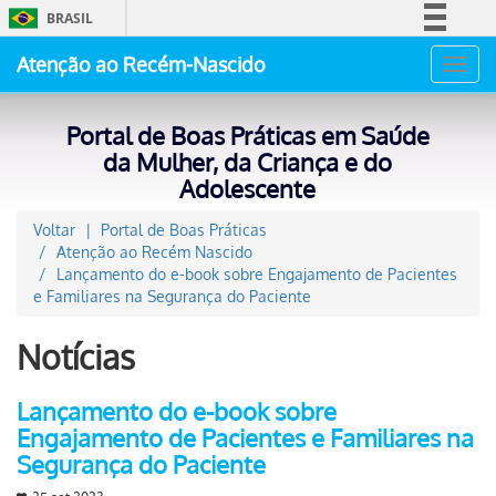
BRASIL
Simplifique!
Atenção ao Recém-Nascido
Toggl
Comunica BR
navig
Participe
Portal de Boas Práticas em Saúde
Acesso à informação
da Mulher, da Criança e do
Adolescente
Legislação
Canais
Voltar
Portal de Boas Práticas
Atenção ao Recém Nascido
Lançamento do e-book sobre Engajamento de Pacientes
e Familiares na Segurança do Paciente
Notícias
Lançamento do e-book sobre
Engajamento de Pacientes e Familiares na
Segurança do Paciente