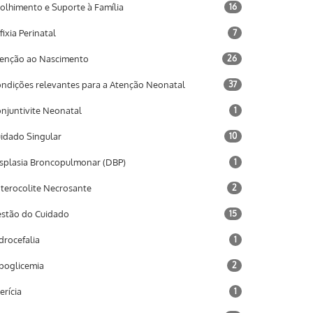
olhimento e Suporte à Família
16
fixia Perinatal
7
enção ao Nascimento
26
ndições relevantes para a Atenção Neonatal
37
njuntivite Neonatal
1
idado Singular
10
splasia Broncopulmonar (DBP)
1
terocolite Necrosante
2
stão do Cuidado
15
drocefalia
1
poglicemia
2
terícia
1