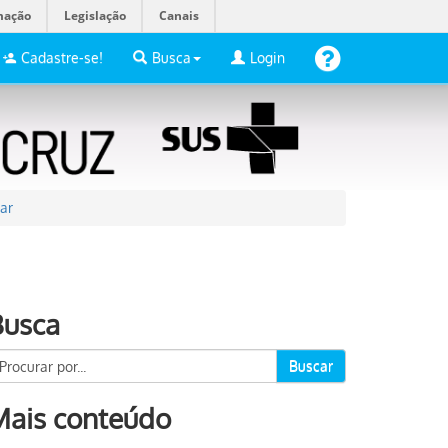
mação
Legislação
Canais
Cadastre-se!
Busca
Login
ar
Busca
Buscar
Mais conteúdo