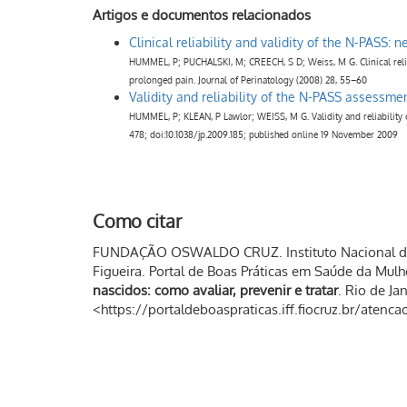
Artigos e documentos relacionados
Clinical reliability and validity of the N-PASS:
HUMMEL, P; PUCHALSKI, M; CREECH, S D; Weiss, M G. Clinical reliabi
prolonged pain. Journal of Perinatology (2008) 28, 55–60
Validity and reliability of the N-PASS assessme
HUMMEL, P; KLEAN, P Lawlor; WEISS, M G. Validity and reliability o
478; doi:10.1038/jp.2009.185; published online 19 November 2009
Como citar
FUNDAÇÃO OSWALDO CRUZ. Instituto Nacional de 
Figueira. Portal de Boas Práticas em Saúde da Mulh
nascidos: como avaliar, prevenir e tratar
. Rio de Ja
<https://portaldeboaspraticas.iff.fiocruz.br/aten