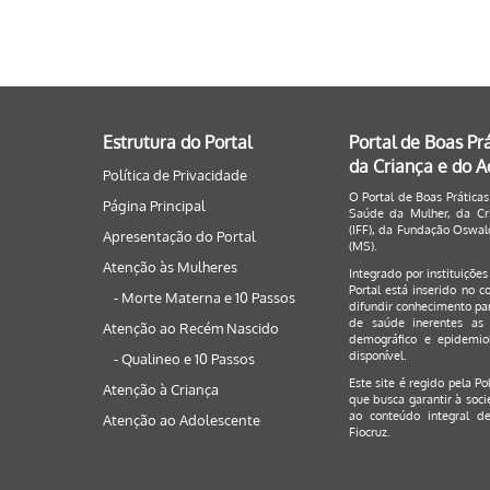
Estrutura do Portal
Portal de Boas Pr
da Criança e do 
Política de Privacidade
O Portal de Boas Práticas
Página Principal
Saúde da Mulher, da Cri
(IFF), da Fundação Oswald
Apresentação do Portal
(MS).
Atenção às Mulheres
Integrado por instituiçõe
Portal está inserido no c
- Morte Materna e 10 Passos
difundir conhecimento par
de saúde inerentes as 
Atenção ao Recém Nascido
demográfico e epidemiol
disponível.
- Qualineo e 10 Passos
Este site é regido pela
Po
Atenção à Criança
que busca garantir à soci
ao conteúdo integral de
Atenção ao Adolescente
Fiocruz.