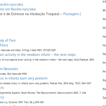
In
 recém-nascidos
a Dor em Recém-nascidos
IR
or e do Estresse na Intubação Traqueal –
Postagem
|
Ma
Ma
Ne
udy of Pain
 Fetus
Nu
n Neonate and Fetus. N Engl J Med 1987; 317:1321-1329
Pe
in activity in the newborn infant – the next steps
 nociceptive brain activity in the newborn infant – the next steps. Acta Paediatr. 2014.
Pr
erm Neonates
Pr
onates. Biol Neonate 1998
ss in infants born very preterm
Re
in-related stress in infants born very preterm. Pediatr Res. 2014 May; 75(5): 584–587.
cts
Re
opmental Aspects. Book Review. The Neuroscientist. Neuroscientist 2001; 7; 246
cry
Se
d cry. Elsevier, 1987. Pain 28, p.395-410.