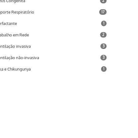
filis Congênita
2
porte Respiratório
17
rfactante
1
abalho em Rede
2
ntilação invasiva
3
ntilação não-invasiva
3
ka e Chikungunya
1