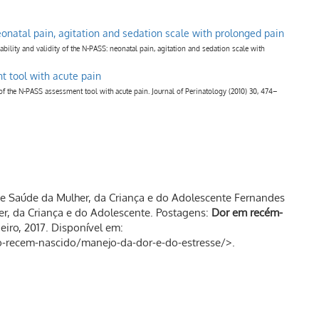
 neonatal pain, agitation and sedation scale with prolonged pain
lity and validity of the N-PASS: neonatal pain, agitation and sedation scale with
nt tool with acute pain
f the N-PASS assessment tool with acute pain. Journal of Perinatology (2010) 30, 474–
Saúde da Mulher, da Criança e do Adolescente Fernandes
er, da Criança e do Adolescente. Postagens:
Dor em recém-
neiro, 2017. Disponível em:
cao-recem-nascido/manejo-da-dor-e-do-estresse/>.