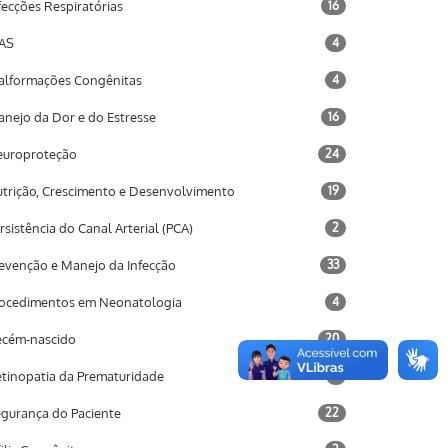
fecções Respiratórias
16
AS
4
lformações Congênitas
4
nejo da Dor e do Estresse
16
uroproteção
24
trição, Crescimento e Desenvolvimento
19
rsistência do Canal Arterial (PCA)
2
evenção e Manejo da Infecção
33
ocedimentos em Neonatologia
4
cém-nascido
20
tinopatia da Prematuridade
3
gurança do Paciente
22