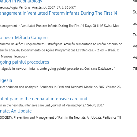
uation in Neonatology
Sí
neonatologia. Ver Bras. Anestesiol, 2007; 57: 5: 565-574
Su
nagement In Ventilated Preterm Infants During The First 14
Su
anagement In Ventilated Preterm Infants During The First 14 Days Of Life? Swiss Med
Tr
o peso: Método Canguru
rtamento de Ações Programáticas Estratégicas. Atenção humanizada ao recém-nascido de
Ve
nção a Saúde, Departamento de Ações Programáticas Estratégicas. – 2. ed. – Brasília:
 e Manuais Técnicos)
Ve
rgoing painful procedures
Zi
analgesia in newborn infants undergoing painful procedures. Cochrane Database of
algesia
 of sedation and analgesia. Seminars in Fetal and Neonatal Medicine, 2017. Volume 22,
of pain in the neonatal intensive care unit
 the neonatal intensive care unit. Journal of Perinatolgy 27, S4-S11, 2007.
nate: An Update
TY. Prevention and Management of Pain in the Neonate: An Update. Pediatrics 118