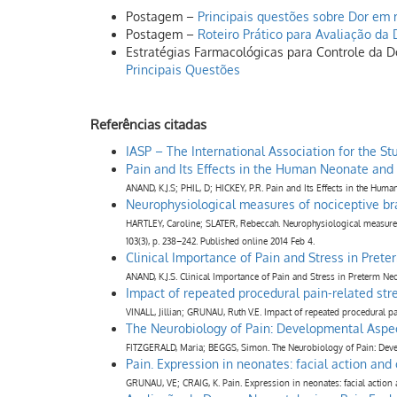
Postagem –
Principais questões sobre Dor em
Postagem –
Roteiro Prático para Avaliação d
Estratégias Farmacológicas para Controle da D
Principais Questões
Referências citadas
IASP – The International Association for the St
Pain and Its Effects in the Human Neonate and
ANAND, K.J.S; PHIL, D; HICKEY, P.R. Pain and Its Effects in the Huma
Neurophysiological measures of nociceptive bra
HARTLEY, Caroline; SLATER, Rebeccah. Neurophysiological measures of
103(3), p. 238–242. Published online 2014 Feb 4.
Clinical Importance of Pain and Stress in Pret
ANAND, K.J.S. Clinical Importance of Pain and Stress in Preterm Ne
Impact of repeated procedural pain-related stre
VINALL, Jillian; GRUNAU, Ruth V.E. Impact of repeated procedural pa
The Neurobiology of Pain: Developmental Aspe
FITZGERALD, Maria; BEGGS, Simon. The Neurobiology of Pain: Devel
Pain. Expression in neonates: facial action and 
GRUNAU, VE; CRAIG, K. Pain. Expression in neonates: facial action an