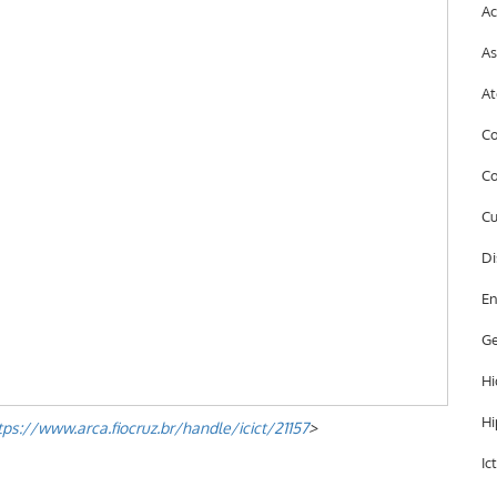
Ac
As
At
Co
Co
Cu
Di
En
Ge
Hi
Hi
tps://www.arca.fiocruz.br/handle/icict/21157
>
Ic