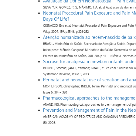
Avaliação da Dor em Neonatologia – Pain Eval
SILVA, Y. P; GOMEZ, R. S; MÁXIMO, T. A. et. al Avaliação da dor em 
Neonatal Procedural Pain Exposure and Pain Ma
Days Of Life?
CIGNACCO, Eva et al. Neonatal Procedural Pain Exposure and Pain M
Wkly, 2009. 139, p.15-16, p.226-232
Atenção humanizada ao recém-nascido de baix
BRASIL, Ministério da Saúde. Secretaria de Atenção a Saúde. Depa
baixo peso: Método Canguru/ Ministério da Saúde, Secretaria de Ate
Editora do Ministério da Saúde, 2011. 204 p.: il. – (Série A. Normas
Sucrose for analgesia in newborn infants unde
BONNIE, Stevens; JANET, Yamada; GRACE, Y Lee et al. Sucrose for 
Systematic Reviews, Issue 3, 2013.
Perinatal and neonatal use of sedation and an
MCPHERSON, Christopher; INDER, Terrie. Perinatal and neonatal use
Issue 5, 314 – 320
Pharmacological approaches to the management 
ANAND, KJS. Pharmacological approaches to the management of pain in
Prevention and Management of Pain in the Neo
AMERICAN ACADEMY OF PEDIATRICS AND CANADIAN PAEDIATRIC SOCIE
(5), 2006.