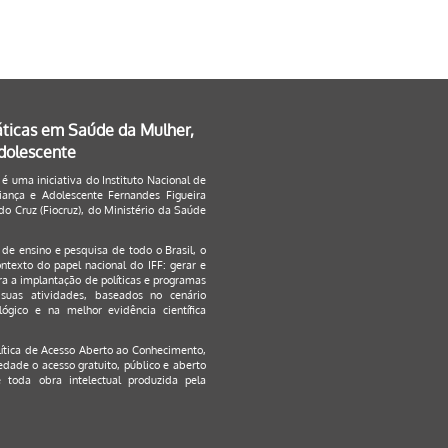
áticas em Saúde da Mulher,
Adolescente
 é uma iniciativa do Instituto Nacional de
ança e Adolescente Fernandes Figueira
o Cruz (Fiocruz), do Ministério da Saúde
s de ensino e pesquisa de todo o Brasil, o
ontexto do papel nacional do IFF: gerar e
a a implantação de políticas e programas
suas atividades, baseados no cenário
ógico e na melhor evidência científica
lítica de Acesso Aberto ao Conhecimento
,
edade o acesso gratuito, público e aberto
 toda obra intelectual produzida pela