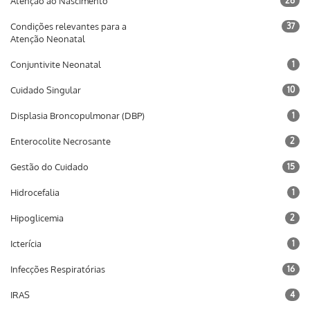
Atenção ao Nascimento
26
Condições relevantes para a
37
Atenção Neonatal
Conjuntivite Neonatal
1
Cuidado Singular
10
Displasia Broncopulmonar (DBP)
1
Enterocolite Necrosante
2
Gestão do Cuidado
15
Hidrocefalia
1
Hipoglicemia
2
Icterícia
1
Infecções Respiratórias
16
IRAS
4