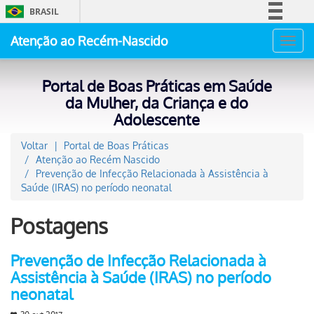
BRASIL
Simplifique!
Atenção ao Recém-Nascido
Toggl
Comunica BR
navig
Participe
Portal de Boas Práticas em Saúde
Acesso à informação
da Mulher, da Criança e do
Adolescente
Legislação
Canais
Voltar
Portal de Boas Práticas
Atenção ao Recém Nascido
Prevenção de Infecção Relacionada à Assistência à
Saúde (IRAS) no período neonatal
Postagens
Prevenção de Infecção Relacionada à
Assistência à Saúde (IRAS) no período
neonatal