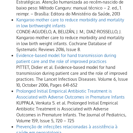
Estratégicas. Atenção humanizada ao recém‑nascido de
baixo peso: Método Canguru: manual técnico – 2. ed., 1.
reimpr. – Brasília: Editora do Ministério da Saúde, 2013
Kangaroo mother care to reduce morbidity and mortality
in low birthweight infants
CONDE-AGUDELO, A, BELIZÁN, J. M.; DIAZ-ROSSELLO, J.
Kangaroo mother care to reduce morbidity and mortality
in low birth weight infants. Cochrane Database of
Systematic Reviews 2016, Issue 8.
Evidence-based model for hand transmission during
patient care and the role of improved practices
PITTET, Didier et al. Evidence-based model for hand
transmission during patient care and the role of improved
practices. The Lancet Infectious Diseases. Volume 6, Issue
10, October 2006, Pages 641-652
Prolonged Initial Empirical Antibiotic Treatment is
Associated with Adverse Outcomes in Premature Infants
KUPPALA, Venkata S. et al. Prolonged Initial Empirical
Antibiotic Treatment is Associated with Adverse
Outcomes in Premature Infants. The Journal of Pediatrics,
Volume 159, Issue 5, 720 – 725
Prevenção de infecções relacionadas à assistência à
saúde em neonatologia