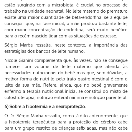
estão surgindo com a microbiota, é crucial no processo de
trabalho na unidade neonatal. No leite materno do prematuro
existe uma maior quantidade de beta-endorfina; se a equipe
conseguir que, na fase inicial, a mãe produza bastante leite,
com maior concentração de endorfina, será muito benéfico
para o recém-nascido lidar com as situações de estresse.
Sérgio Marba ressalta, neste contexto, a importância das
estratégias dos bancos de leite humano.
Nicole Gianini complementa que, às vezes, não se consegue
fornecer um volume de leite materno que atenda às
necessidades nutricionais do bebê mas que, sem dúvidas, a
melhor forma de nutri-lo pelo trato gastrointestinal é com o
leite da sua mãe. Refere, ainda, que no bebê gravemente
enfermo a terapia nutricional inicial se constitui do misto de
colostroterapia, nutrição enteral mínima e nutrição parenteral.
6) Sobre a hipotermia e a neuroproteção.
O Dr. Sérgio Marba ressalta, como já dito anteriormente, que
a hipotermia terapêutica para a proteção do cérebro cabe
para um grupo restrito de crianças asfixiadas, mas não cabe