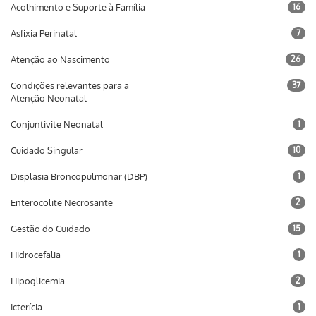
Acolhimento e Suporte à Família
16
Asfixia Perinatal
7
Atenção ao Nascimento
26
Condições relevantes para a
37
Atenção Neonatal
Conjuntivite Neonatal
1
Cuidado Singular
10
Displasia Broncopulmonar (DBP)
1
Enterocolite Necrosante
2
Gestão do Cuidado
15
Hidrocefalia
1
Hipoglicemia
2
Icterícia
1