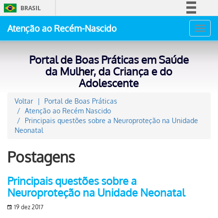
BRASIL
Simplifique!
Atenção ao Recém-Nascido
Toggl
Comunica BR
navig
Participe
Portal de Boas Práticas em Saúde
Acesso à informação
da Mulher, da Criança e do
Adolescente
Legislação
Canais
Voltar
Portal de Boas Práticas
Atenção ao Recém Nascido
Principais questões sobre a Neuroproteção na Unidade
Neonatal
Postagens
Principais questões sobre a
Neuroproteção na Unidade Neonatal
19 dez 2017