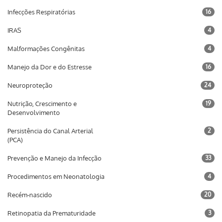
Infecções Respiratórias
16
IRAS
4
Malformações Congênitas
4
Manejo da Dor e do Estresse
16
Neuroproteção
24
Nutrição, Crescimento e
19
Desenvolvimento
Persistência do Canal Arterial
2
(PCA)
Prevenção e Manejo da Infecção
33
Procedimentos em Neonatologia
4
Recém-nascido
20
Retinopatia da Prematuridade
3