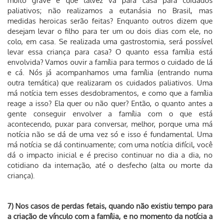
muito grave e que talvez vá para casa para cuidados
paliativos; não realizamos a eutanásia no Brasil, mas
medidas heroicas serão feitas? Enquanto outros dizem que
desejam levar o filho para ter um ou dois dias com ele, no
colo, em casa. Se realizada uma gastrostomia, será possível
levar essa criança para casa? O quanto essa família está
envolvida? Vamos ouvir a família para termos o cuidado de lá
e cá. Nós já acompanhamos uma família (entrando numa
outra temática) que realizaram os cuidados paliativos. Uma
má notícia tem esses desdobramentos, e como que a família
reage a isso? Ela quer ou não quer? Então, o quanto antes a
gente conseguir envolver a família com o que está
acontecendo, puxar para conversar, melhor, porque uma má
notícia não se dá de uma vez só e isso é fundamental. Uma
má notícia se dá continuamente; com uma notícia difícil, você
dá o impacto inicial e é preciso continuar no dia a dia, no
cotidiano da internação, até o desfecho (alta ou morte da
criança).
7) Nos casos de perdas fetais, quando não existiu tempo para
a criação de vínculo com a família, e no momento da notícia a