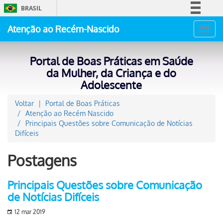
BRASIL
Simplifique!
Atenção ao Recém-Nascido
Toggl
Comunica BR
navig
Participe
Portal de Boas Práticas em Saúde
Acesso à informação
da Mulher, da Criança e do
Adolescente
Legislação
Canais
Voltar
Portal de Boas Práticas
Atenção ao Recém Nascido
Principais Questões sobre Comunicação de Notícias
Difíceis
Postagens
Principais Questões sobre Comunicação
de Notícias Difíceis
12 mar 2019