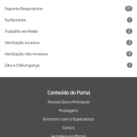
Suporte Respiratório
17
Surfactante
1
Trabalho em Rede
2
Ventilação invasiva
3
Ventilação não-invasiva
3
Zika e Chikungunya
1
Conteúdo do Portal
Nossos Eixos Principais
Postagens
Encontro com o Especialista
Cursos
Acontece no Portal