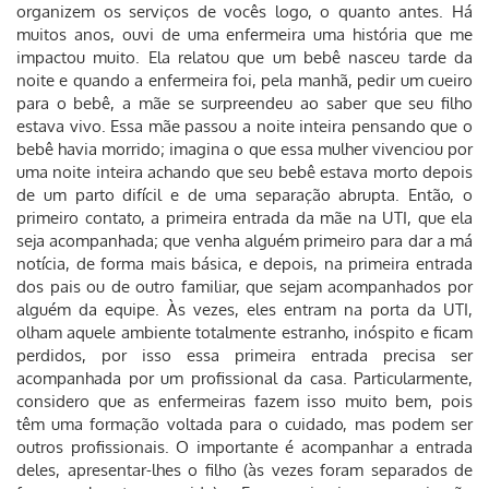
organizem os serviços de vocês logo, o quanto antes. Há
muitos anos, ouvi de uma enfermeira uma história que me
impactou muito. Ela relatou que um bebê nasceu tarde da
noite e quando a enfermeira foi, pela manhã, pedir um cueiro
para o bebê, a mãe se surpreendeu ao saber que seu filho
estava vivo. Essa mãe passou a noite inteira pensando que o
bebê havia morrido; imagina o que essa mulher vivenciou por
uma noite inteira achando que seu bebê estava morto depois
de um parto difícil e de uma separação abrupta. Então, o
primeiro contato, a primeira entrada da mãe na UTI, que ela
seja acompanhada; que venha alguém primeiro para dar a má
notícia, de forma mais básica, e depois, na primeira entrada
dos pais ou de outro familiar, que sejam acompanhados por
alguém da equipe. Às vezes, eles entram na porta da UTI,
olham aquele ambiente totalmente estranho, inóspito e ficam
perdidos, por isso essa primeira entrada precisa ser
acompanhada por um profissional da casa. Particularmente,
considero que as enfermeiras fazem isso muito bem, pois
têm uma formação voltada para o cuidado, mas podem ser
outros profissionais. O importante é acompanhar a entrada
deles, apresentar-lhes o filho (às vezes foram separados de