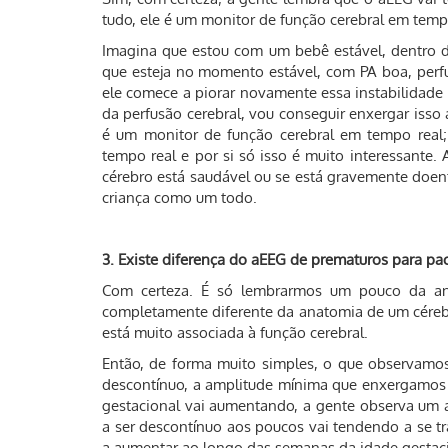
tudo, ele é um monitor de função cerebral em temp
Imagina que estou com um bebê estável, dentro 
que esteja no momento estável, com PA boa, per
ele comece a piorar novamente essa instabilidade (c
da perfusão cerebral, vou conseguir enxergar isso
é um monitor de função cerebral em tempo real
tempo real e por si só isso é muito interessante.
cérebro está saudável ou se está gravemente doent
criança como um todo.
3. Existe diferença do aEEG de prematuros para pa
Com certeza. É só lembrarmos um pouco da a
completamente diferente da anatomia de um céreb
está muito associada à função cerebral.
Então, de forma muito simples, o que observamo
descontínuo, a amplitude mínima que enxergamos 
gestacional vai aumentando, a gente observa um 
a ser descontínuo aos poucos vai tendendo a se 
a aumentar ao longo das semanas da idade gestaci