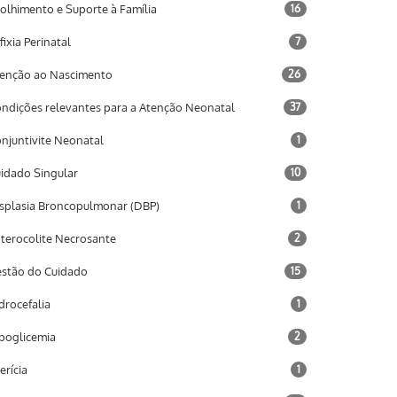
olhimento e Suporte à Família
16
fixia Perinatal
7
enção ao Nascimento
26
ndições relevantes para a Atenção Neonatal
37
njuntivite Neonatal
1
idado Singular
10
splasia Broncopulmonar (DBP)
1
terocolite Necrosante
2
stão do Cuidado
15
drocefalia
1
poglicemia
2
terícia
1