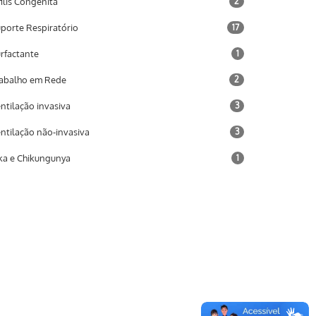
filis Congênita
2
porte Respiratório
17
rfactante
1
abalho em Rede
2
ntilação invasiva
3
ntilação não-invasiva
3
ka e Chikungunya
1