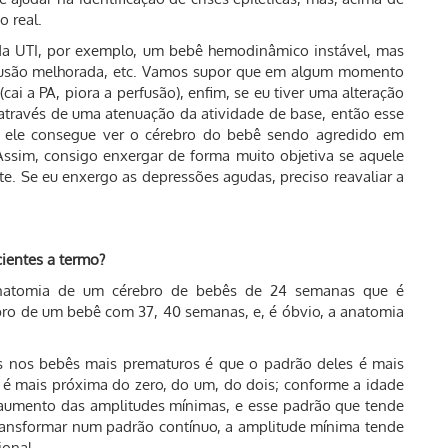
o real.
da UTI, por exemplo, um bebê hemodinâmico instável, mas
fusão melhorada, etc. Vamos supor que em algum momento
ai a PA, piora a perfusão), enfim, se eu tiver uma alteração
 através de uma atenuação da atividade de base, então esse
; ele consegue ver o cérebro do bebê sendo agredido em
 Assim, consigo enxergar de forma muito objetiva se aquele
e. Se eu enxergo as depressões agudas, preciso reavaliar a
cientes a termo?
natomia de um cérebro de bebês de 24 semanas que é
ro de um bebê com 37, 40 semanas, e, é óbvio, a anatomia
s nos bebês mais prematuros é que o padrão deles é mais
é mais próxima do zero, do um, do dois; conforme a idade
aumento das amplitudes mínimas, e esse padrão que tende
transformar num padrão contínuo, a amplitude mínima tende
onal.