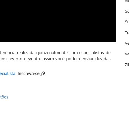
Sí
Su
Su
Tr
Ve
erência realizada quinzenalmente com especialistas de
Ve
se inscrever no evento, assim você poderá enviar dúvidas
Zi
cialista
. Inscreva-se já!
stões