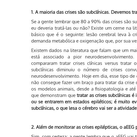
1. A maioria das crises são subclínicas. Devemos tra
Se a gente lembrar que 80 a 90% das crises são su
eu deveria tratá-las ou não? Existe um cerne na l
básico que é o seguinte: lesão cerebral leva à cri
demanda metabólica e oxigenação que, por sua vez,
Existem dados na literatura que falam que um ma
está associado a pior neurodesenvolvimento. 
compararam tratar crises clínicas versus tratar 
subclínicas diminuiu o número de crises conv
neurodesenvolvimento. Hoje em dia, esse tipo de 
não consegue fazer um braço para tratar da crise 
os modelos animais, desde a fisiopatologia e a
que demonstram que
tratar as crises subclínicas 
ou se entrarem em estados epiléticos; é muito evi
subclínicas, o que lesa o cérebro vai ser a atividade 
2. Além de monitorar as crises epilépticas, o aEEG 
Sim, com certeza; a gente lembra que o aEEG vai te