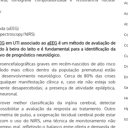
Ac
:
As
At
ada (aEEG)
Spectroscopy/NIRS)
Co
EG
em UTI associado ao
aEEG
é um método de avaliação de
Co
do à beira do leito e é fundamental para a identificação da
ivo de prognóstico neurológico.
Cu
roencefalográficas graves em recém-nascidos de alto risco
Di
ríodo mais crítico dentro da população prematura) estão
r desenvolvimento neurológico. Cerca de 80% das crises
En
ualquer manifestação clínica e, caso ele não esteja sob
nte desapercebidas; a presença de atividade epiléptica,
Ge
neuronal.
Hi
r melhor classificação da injúria cerebral, detectar
possibilitar a avaliação da resposta ao tratamento. Outro
Hi
metria de pulso, a oxigenação tecidual cerebral pode estar
Ic
a com o uso do NIRS, uma técnica de monitoramento não
tempo real, refletindo o balanço entre oferta e demanda de