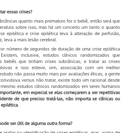
tar essas crises?
bclínicas quanto mais prematuro for o bebê, então será que
iteratura sobre isso, mas há um conceito um tanto o quanto
se epilética e crise epilética leva à alteração de perfusão,
 leva a mais lesão cerebral.
ior número de segundos de duração de uma crise epilética
Existem, inclusive, estudos clínicos randomizados que
os bebês que tinham crises subclínicas, e tratar as crises
ulsivas e isso esteve, sim, associação com um melhor
estudo não passa muito mais por avaliações éticas, a gente
convulsiva versus não tratar, existe todo um racional desde
té mesmo estudos clínicos randomizados em seres humanos
é importante, em especial se elas começarem a ser repetitivas
dente de que preciso tratá-las, não importa se clínicas ou
epilética.
pode ser útil de alguma outra forma?
 ajudar na identificação de crises epiléticas, mas, acima de