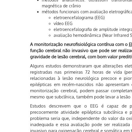
magnética de crânio
métodos funcionais com avaliação eletrográfica
eletroencefalograma (EEG)
vídeo EEG
eletroencefalografia de amplitude integr
avaliação hemodinâmica (Near Infrared 
A monitorização neurofisiológica contínua com o
E
função cerebral não invasivo que pode ser realiza
gravidade de lesão cerebral, com bom valor predit
Alguns estudos demonstraram que alterações elet
registradas nas primeiras 72 horas de vida (pe
relacionadas à lesão neurológica precoce e pio
epilépticas em recém-nascidos não apresentam q
monitorização cerebral, podem passar completame
mesmo que subclínica, também pode levar a lesão 
Estudos descrevem que o EEG é capaz de prove
precocemente atividade epiléptica subclínica e 
problema seria que, independente do valor da oxi
inadequada e essa avaliação pode ser realizad
invasivo para oxigenação cerebral e somática em 