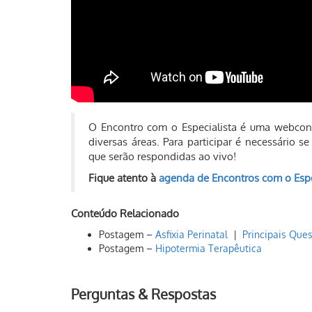
O Encontro com o Especialista é uma webconf
diversas áreas. Para participar é necessário 
que serão respondidas ao vivo!
Fique atento à
agenda de Encontros com o Espe
Conteúdo Relacionado
Postagem –
Asfixia Perinatal
|
Principais Que
Postagem –
Hipotermia Terapêutica
Perguntas & Respostas