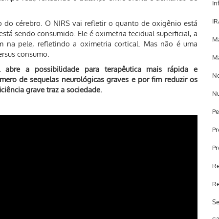
In
IR
do cérebro. O NIRS vai refletir o quanto de oxigênio está
tá sendo consumido. Ele é oximetria tecidual superficial, a
Ma
m na pele, refletindo a oximetria cortical. Mas não é uma
 versus consumo.
Ma
l abre a possibilidade para terapêutica mais rápida e
Ne
úmero de sequelas neurológicas graves e por fim reduzir os
ciência grave traz a sociedade.
Nu
Pe
Pr
Pr
Re
Re
Se