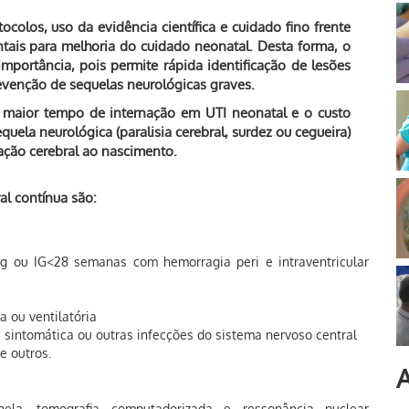
colos, uso da evidência científica e cuidado fino frente
tais para melhoria do cuidado neonatal. Desta forma, o
portância, pois permite rápida identificação de lesões
evenção de sequelas neurológicas graves.
 maior tempo de internação em UTI neonatal e o custo
quela neurológica (paralisia cerebral, surdez ou cegueira)
ação cerebral ao nascimento.
al contínua são:
 ou IG<28 semanas com hemorragia peri e intraventricular
 ou ventilatória
sintomática ou outras infecções do sistema nervoso central
e outros.
A
nela, tomografia computadorizada e ressonância nuclear