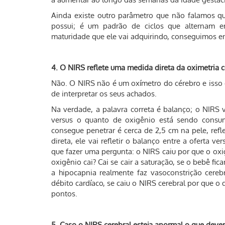
Ainda existe outro parâmetro que não falamos qu
possui; é um padrão de ciclos que alternam e
maturidade que ele vai adquirindo, conseguimos en
4. O NIRS reflete uma medida direta da oximetria c
Não. O NIRS não é um oxímetro do cérebro e isso 
de interpretar os seus achados.
Na verdade, a palavra correta é balanço; o NIRS 
versus o quanto de oxigênio está sendo consumid
consegue penetrar é cerca de 2,5 cm na pele, ref
direta, ele vai refletir o balanço entre a oferta 
que fazer uma pergunta: o NIRS caiu por que o o
oxigênio cai? Cai se cair a saturação, se o bebê fi
a hipocapnia realmente faz vasoconstrição cerebr
débito cardíaco, se caiu o NIRS cerebral por que o 
pontos.
5. Caso o NIRS cerebral esteja anormal o que dev