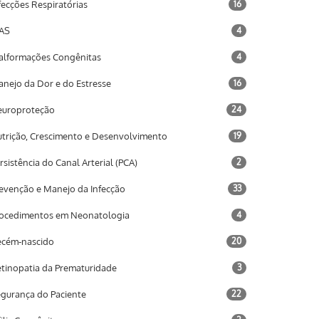
fecções Respiratórias
16
AS
4
lformações Congênitas
4
nejo da Dor e do Estresse
16
uroproteção
24
trição, Crescimento e Desenvolvimento
19
rsistência do Canal Arterial (PCA)
2
evenção e Manejo da Infecção
33
ocedimentos em Neonatologia
4
cém-nascido
20
tinopatia da Prematuridade
3
gurança do Paciente
22