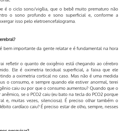
e é o ciclo sono/vigília, que o bebê muito prematuro não
ntro o sono profundo e sono superficial e, conforme a
xergar isso pelo eletroencefalograma.
erebral?
é bem importante da gente relatar e é fundamental na hora
vai refletir o quanto de oxigênio está chegando ao cérebro
o. Ele é oximetria tecidual superficial, a faixa que ele
letindo a oximetria cortical no caso. Mas não é uma medida
versus o consumo, e sempre quando ele estiver anormal, terei
xigênio caiu ou por que o consumo aumentou? Quando que o
car anêmico, se o PCO2 caiu (eu bato na tecla do PCO2 porque
al e, muitas vezes, silenciosa). É preciso olhar também o
débito cardíaco caiu? É preciso estar de olho, sempre, nesses
emos pesquisar?