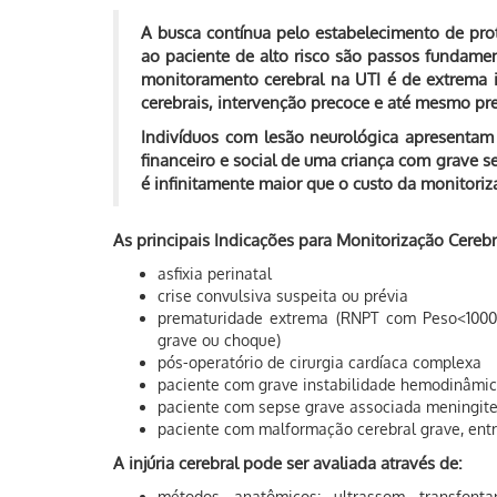
A busca contínua pelo estabelecimento de proto
ao paciente de alto risco são passos fundamen
monitoramento cerebral na UTI é de extrema im
cerebrais, intervenção precoce e até mesmo pr
Indivíduos com lesão neurológica apresentam
financeiro e social de uma criança com grave se
é infinitamente maior que o custo da monitoriz
As principais Indicações para Monitorização Cerebr
asfixia perinatal
crise convulsiva suspeita ou prévia
prematuridade extrema (RNPT com Peso<1000g
grave ou choque)
pós-operatório de cirurgia cardíaca complexa
paciente com grave instabilidade hemodinâmica
paciente com sepse grave associada meningite 
paciente com malformação cerebral grave, entr
A injúria cerebral pode ser avaliada através de:
métodos anatômicos: ultrassom transfonta