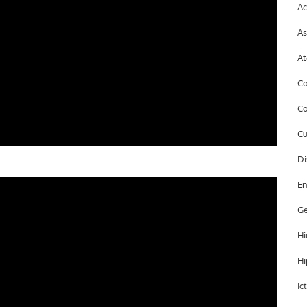
Ac
As
At
Co
Co
Cu
Di
En
Ge
Hi
Hi
Ic