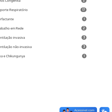
filis Congênita
2
porte Respiratório
17
rfactante
1
abalho em Rede
2
ntilação invasiva
3
ntilação não-invasiva
3
ka e Chikungunya
1