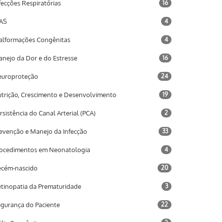
fecções Respiratórias
16
AS
4
lformações Congênitas
4
nejo da Dor e do Estresse
16
uroproteção
24
trição, Crescimento e Desenvolvimento
19
rsistência do Canal Arterial (PCA)
2
evenção e Manejo da Infecção
33
ocedimentos em Neonatologia
4
cém-nascido
20
tinopatia da Prematuridade
3
gurança do Paciente
22