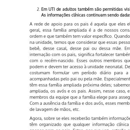
Em UTI de adultos também são permitidas visi
As informações clínicas continuam sendo dadas
A rede de apoio para os pais é aquela que eles 
geral, essa família ampliada é a de nossos cons
ordem e que também tem valor específico. Quando a
na unidade, temos que considerar que essas pess
bebê, desse casal, desse pai ou dessa mãe. En
internação com os pais, significa fortalecer tam
com o recém-nascido. Esses outros membros que
podem e devem ter acesso à unidade neonatal. De 
costumam formular um período diário para a
acompanhadas pelo pai ou pela mãe. Especialment
têm essa família ampliada próxima deles; sabemos 
ampliada, os avós e os pais. Assim, nesse caso,
membros da equipe que a família elege para asseg
Com a ausência da família e dos avós, esses membr
de lavagem de mãos, etc.
Agora, sobre se eles receberão também informaçõe
têm organizado que qualquer informação clínic