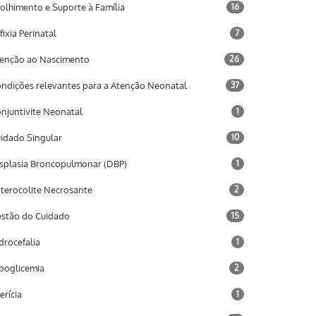
olhimento e Suporte à Família
16
fixia Perinatal
7
enção ao Nascimento
26
ndições relevantes para a Atenção Neonatal
37
njuntivite Neonatal
1
idado Singular
10
splasia Broncopulmonar (DBP)
1
terocolite Necrosante
2
stão do Cuidado
15
drocefalia
1
poglicemia
2
terícia
1