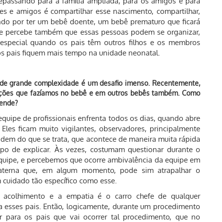
 repassando para a família ampliada, para os amigos e para
tes e amigos é compartilhar esse nascimento, compartilhar,
ando por ter um bebê doente, um bebê prematuro que ficará
te percebe também que essas pessoas podem se organizar,
special quando os pais têm outros filhos e os membros
os pais fiquem mais tempo na unidade neonatal.
de grande complexidade é um desafio imenso. Recentemente,
enções que fazíamos no bebê e em outros bebês também. Como
mende?
quipe de profissionais enfrenta todos os dias, quando abre
 Eles ficam muito vigilantes, observadores, principalmente
em do que se trata, que acontece de maneira muita rápida
po de explicar. Às vezes, costumam questionar durante o
equipe, e percebemos que ocorre ambivalência da equipe em
paterna que, em algum momento, pode sim atrapalhar o
 cuidado tão específico como esse.
 acolhimento e a empatia é o carro chefe de qualquer
a esses pais. Então, logicamente, durante um procedimento
r para os pais que vai ocorrer tal procedimento, que no