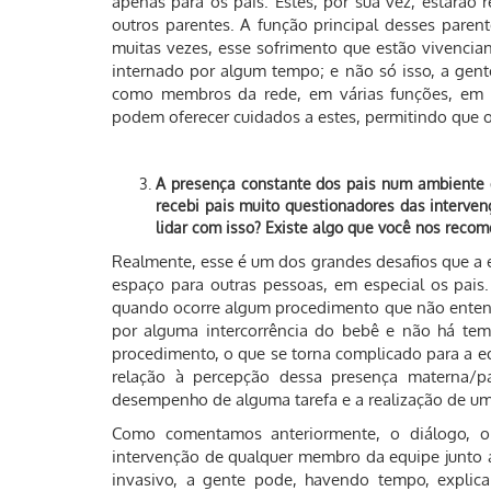
apenas para os pais. Estes, por sua vez, estarão
outros parentes. A função principal desses paren
muitas vezes, esse sofrimento que estão vivenci
internado por algum tempo; e não só isso, a gen
como membros da rede, em várias funções, em e
podem oferecer cuidados a estes, permitindo que 
A presença constante dos pais num ambiente 
recebi pais muito questionadores das interv
lidar com isso? Existe algo que você nos reco
Realmente, esse é um dos grandes desafios que a e
espaço para outras pessoas, em especial os pais.
quando ocorre algum procedimento que não entend
por alguma intercorrência do bebê e não há tem
procedimento, o que se torna complicado para a 
relação à percepção dessa presença materna/
desempenho de alguma tarefa e a realização de um
Como comentamos anteriormente, o diálogo, o
intervenção de qualquer membro da equipe junto 
invasivo, a gente pode, havendo tempo, explica