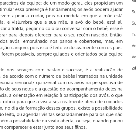
Sí
 parceiros da equipe; de um modo geral, eles propiciam um
estimular essa presença é fundamental; os avós podem ajudar
Su
evem ajudar a cuidar, pois na medida em que a mãe está
da, e vislumbra que a sua mãe, a avó do bebê, está ali
Su
ocar a fralda, pegar no colo ou conversar com o bebê, esse é
rar para depois oferecer para o seu recém-nascido. Então,
Tr
 dos avós, embrulhado nos panos e cobertores, mas, em
Ve
sição canguru, pois isso é feito exclusivamente com os pais.
 forem possíveis, sempre guiados e orientados pela equipe
Ve
Zi
do nos serviços com bastante sucesso, é a realização de
ão, de acordo com o número de bebês internados na unidade
eunião semanal/ quinzenal com os avós na perspectiva de
ação de seus netos e a questão do acompanhamento deles na
cia, a orientação em relação à participação dos avós, o que
 rotina para que a visita seja realmente plena de cuidados
, no dia da formação desses grupos, existe a possibilidade
do leito, ou agendar visitas separadamente para os que não
m a possibilidade da visita aberta, ou seja, quando pai ou
comparecer e estar junto aos seus filhos.