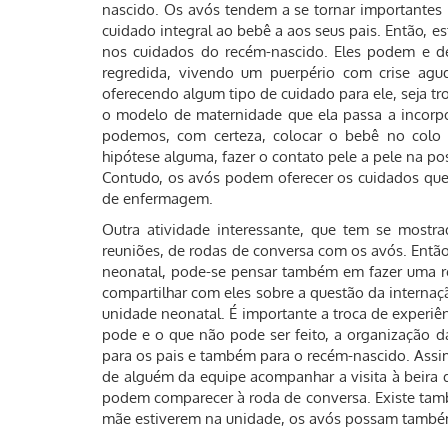
nascido. Os avós tendem a se tornar importantes
cuidado integral ao bebê a aos seus pais. Então, 
nos cuidados do recém-nascido. Eles podem e d
regredida, vivendo um puerpério com crise agu
oferecendo algum tipo de cuidado para ele, seja tr
o modelo de maternidade que ela passa a incorpo
podemos, com certeza, colocar o bebê no colo
hipótese alguma, fazer o contato pele a pele na po
Contudo, os avós podem oferecer os cuidados que
de enfermagem.
Outra atividade interessante, que tem se mostra
reuniões, de rodas de conversa com os avós. Ent
neonatal, pode-se pensar também em fazer uma r
compartilhar com eles sobre a questão da intern
unidade neonatal. É importante a troca de experiên
pode e o que não pode ser feito, a organização da
para os pais e também para o recém-nascido. Assim
de alguém da equipe acompanhar a visita à beira 
podem comparecer à roda de conversa. Existe també
mãe estiverem na unidade, os avós possam também 