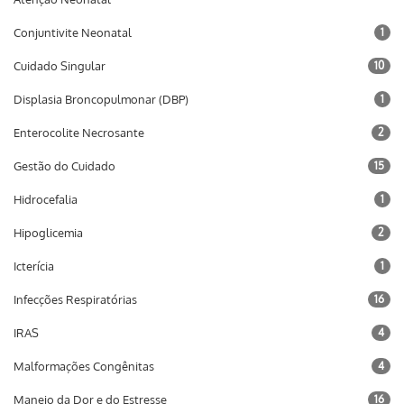
Conjuntivite Neonatal
1
Cuidado Singular
10
Displasia Broncopulmonar (DBP)
1
Enterocolite Necrosante
2
Gestão do Cuidado
15
Hidrocefalia
1
Hipoglicemia
2
Icterícia
1
Infecções Respiratórias
16
IRAS
4
Malformações Congênitas
4
Manejo da Dor e do Estresse
16