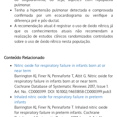
pulmonar.
Tenha a hipertensão pulmonar detectada e comprovada
confirmada por um ecocardiograma ou verifique a
diferença pré e pós-ductal.
A recomendação atual é registrar o uso de óxido nítrico, já
que os conhecimentos atuais não recomendam a
realização de estudos clínicos randomizados controlados
sobre o uso de óxido nítrico nesta população.
Conteúdo Relacionado
Nitric oxide for respiratory failure in infants born at or
near term
Barrington KJ, Finer N, Pennaforte T, Altit G. Nitric oxide for
respiratory failure in infants born at or near term.
Cochrane Database of Systematic Reviews 2017, Issue 1.
Art. No.: CD000399. DOI: 10.1002/14651858.CD000399.pub3
Inhaled nitric oxide for respiratory failure in preterm
infants
Barrington KJ, Finer N, Pennaforte T. Inhaled nitric oxide
for respiratory failure in preterm infants. Cochrane