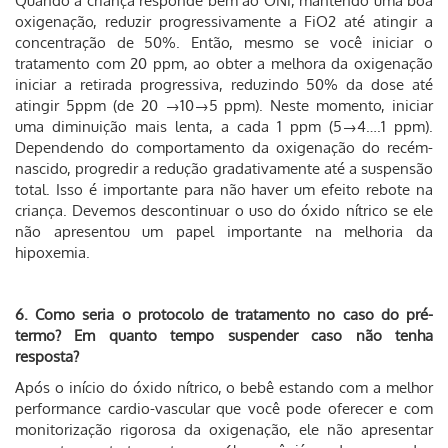
Quando a criança responde bem ao ONi, mantendo uma boa
oxigenação, reduzir progressivamente a FiO2 até atingir a
concentração de 50%. Então, mesmo se você iniciar o
tratamento com 20 ppm, ao obter a melhora da oxigenação
iniciar a retirada progressiva, reduzindo 50% da dose até
atingir 5ppm (de 20 →10→5 ppm). Neste momento, iniciar
uma diminuição mais lenta, a cada 1 ppm (5→4….1 ppm).
Dependendo do comportamento da oxigenação do recém-
nascido, progredir a redução gradativamente até a suspensão
total. Isso é importante para não haver um efeito rebote na
criança. Devemos descontinuar o uso do óxido nítrico se ele
não apresentou um papel importante na melhoria da
hipoxemia.
6. Como seria o protocolo de tratamento no caso do pré-
termo? Em quanto tempo suspender caso não tenha
resposta?
Após o início do óxido nítrico, o bebê estando com a melhor
performance cardio-vascular que você pode oferecer e com
monitorização rigorosa da oxigenação, ele não apresentar