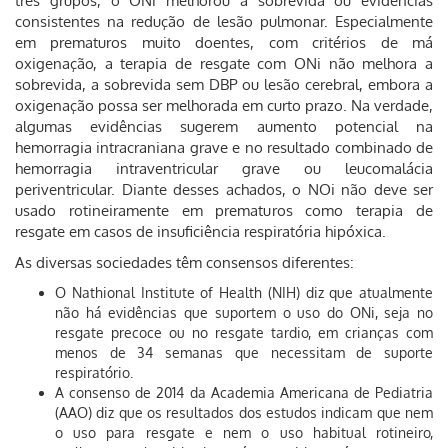
três grupos, o ONi melhorou a sobrevida ou evidências
consistentes na redução de lesão pulmonar. Especialmente
em prematuros muito doentes, com critérios de má
oxigenação, a terapia de resgate com ONi não melhora a
sobrevida, a sobrevida sem DBP ou lesão cerebral, embora a
oxigenação possa ser melhorada em curto prazo. Na verdade,
algumas evidências sugerem aumento potencial na
hemorragia intracraniana grave e no resultado combinado de
hemorragia intraventricular grave ou leucomalácia
periventricular. Diante desses achados, o NOi não deve ser
usado rotineiramente em prematuros como terapia de
resgate em casos de insuficiência respiratória hipóxica.
As diversas sociedades têm consensos diferentes:
O Nathional Institute of Health (NIH) diz que atualmente
não há evidências que suportem o uso do ONi, seja no
resgate precoce ou no resgate tardio, em crianças com
menos de 34 semanas que necessitam de suporte
respiratório.
A consenso de 2014 da Academia Americana de Pediatria
(AAO) diz que os resultados dos estudos indicam que nem
o uso para resgate e nem o uso habitual rotineiro,