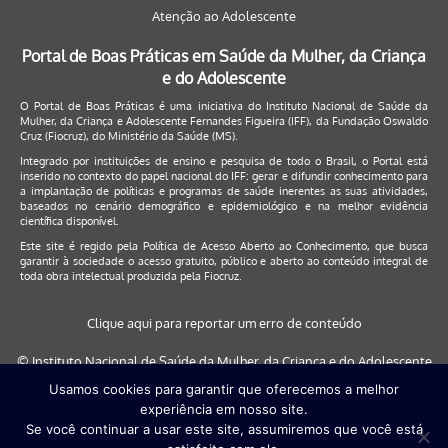
Atenção ao Adolescente
Portal de Boas Práticas em Saúde da Mulher, da Criança
e do Adolescente
O Portal de Boas Práticas é uma iniciativa do Instituto Nacional de Saúde da
Mulher, da Criança e Adolescente Fernandes Figueira (IFF), da Fundação Oswaldo
Cruz (Fiocruz), do Ministério da Saúde (MS).
Integrado por instituições de ensino e pesquisa de todo o Brasil, o Portal está
inserido no contexto do papel nacional do IFF: gerar e difundir conhecimento para
a implantação de políticas e programas de saúde inerentes as suas atividades,
baseados no cenário demográfico e epidemiológico e na melhor evidência
científica disponível.
Este site é regido pela
Política de Acesso Aberto ao Conhecimento
, que busca
garantir à sociedade o acesso gratuito, público e aberto ao conteúdo integral de
toda obra intelectual produzida pela Fiocruz.
Clique aqui para reportar um erro de conteúdo
© Instituto Nacional de Saúde da Mulher, da Criança e do Adolescente
Fernandes Figueira (IFF/Fiocruz), 2017
Usamos cookies para garantir que oferecemos a melhor
experiência em nosso site.
Este site será melhor visualizado nos navegadores: Google Chrome (a
Se você continuar a usar este site, assumiremos que você está
partir da versão 30) | Internet Explorer (a partir da versão 9) | FireFox (