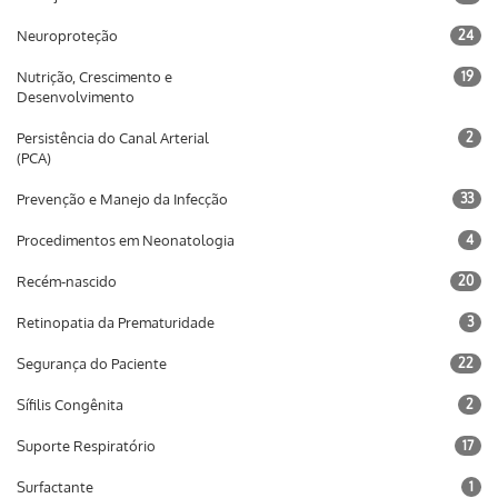
Neuroproteção
24
Nutrição, Crescimento e
19
Desenvolvimento
Persistência do Canal Arterial
2
(PCA)
Prevenção e Manejo da Infecção
33
Procedimentos em Neonatologia
4
Recém-nascido
20
Retinopatia da Prematuridade
3
Segurança do Paciente
22
Sífilis Congênita
2
Suporte Respiratório
17
Surfactante
1