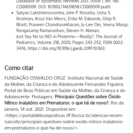
Database of Systematic Reviews 2017, Issue 1. Art. No.:
CD000509. DOI: 10.1002/14651858.CD000509.pub5
Satyan Lakshminrusimha, John P. Kinsella, Usha S.
Krishnan, Krisa Van Meurs, Erika M. Edwards, Dilip R.
Bhatt, Praveen Chandrasekharan, Ju-Lee Oei, Veena Manja,
Rangasamy Ramanathan, Steven H. Abman,
Just Say No to iNO in Preterms—Really?, The Journal of
Pediatrics, Volume 218, 2020, Pages 243-252, ISSN 0022-
3476, https://doi.org/10.1016/j.jpeds.2019.10.063.
Como citar
FUNDAÇÃO OSWALDO CRUZ. Instituto Nacional de Saúde
da Mulher, da Criança e do Adolescente Fernandes Figueira.
Portal de Boas Práticas em Saúde da Mulher, da Criança e do
Adolescente. Postagens:
Principais Questões sobre Óxido
Nítrico Inalatório em Prematuros: o que há de novo?
. Rio de
Janeiro, 14 out. 2021. Disponível em:
<https://portaldeboaspraticas.iff.fiocruz.br/atencao-recem-
nascido/principais-questoes-sobre-oxido-nitrico-inalatorio-
em-prematuros-o-que-ha-de-novo/>.