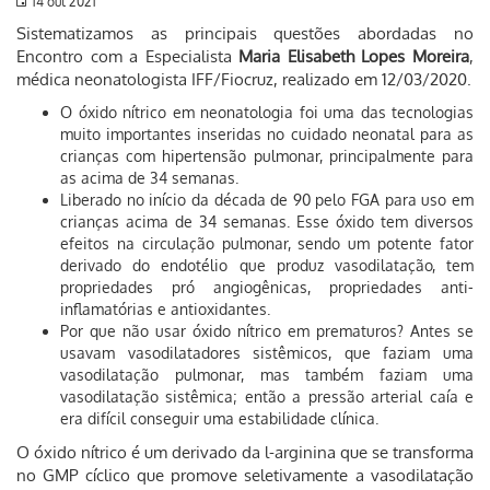
14 out 2021
Sistematizamos as principais questões abordadas no
Encontro com a Especialista
Maria Elisabeth Lopes Moreira
,
médica neonatologista IFF/Fiocruz, realizado em 12/03/2020.
O óxido nítrico em neonatologia foi uma das tecnologias
muito importantes inseridas no cuidado neonatal para as
crianças com hipertensão pulmonar, principalmente para
as acima de 34 semanas.
Liberado no início da década de 90 pelo FGA para uso em
crianças acima de 34 semanas. Esse óxido tem diversos
efeitos na circulação pulmonar, sendo um potente fator
derivado do endotélio que produz vasodilatação, tem
propriedades pró angiogênicas, propriedades anti-
inflamatórias e antioxidantes.
Por que não usar óxido nítrico em prematuros? Antes se
usavam vasodilatadores sistêmicos, que faziam uma
vasodilatação pulmonar, mas também faziam uma
vasodilatação sistêmica; então a pressão arterial caía e
era difícil conseguir uma estabilidade clínica.
O óxido nítrico é um derivado da l-arginina que se transforma
no GMP cíclico que promove seletivamente a vasodilatação