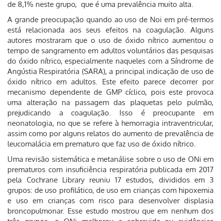
de 8,1% neste grupo, que é uma prevalência muito alta.
A grande preocupação quando ao uso de Noi em pré-termos
está relacionada aos seus efeitos na coagulação. Alguns
autores mostraram que o uso de óxido nítrico aumentou o
tempo de sangramento em adultos voluntários das pesquisas
do óxido nítrico, especialmente naqueles com a Síndrome de
Angústia Respiratória (SARA), a principal indicação de uso de
óxido nítrico em adultos. Este efeito parece decorrer por
mecanismo dependente de GMP cíclico, pois este provoca
uma alteração na passagem das plaquetas pelo pulmão,
prejudicando a coagulação. Isso é preocupante em
neonatologia, no que se refere à hemorragia intraventricular,
assim como por alguns relatos do aumento de prevalência de
leucomalácia em prematuro que faz uso de óxido nítrico.
Uma revisão sistemática e metanálise sobre o uso de ONi em
prematuros com insuficiência respiratória publicada em 2017
pela Cochrane Library reuniu 17 estudos, divididos em 3
grupos: de uso profilático, de uso em crianças com hipoxemia
e uso em crianças com risco para desenvolver displasia
broncopulmonar. Esse estudo mostrou que em nenhum dos