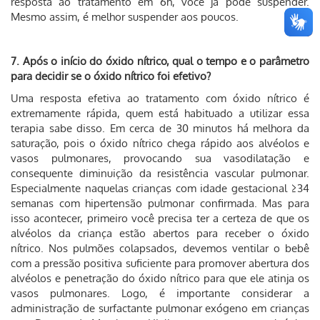
resposta ao tratamento em 6h, você já pode suspender.
Mesmo assim, é melhor suspender aos poucos.
7. Após o início do óxido nítrico, qual o tempo e o parâmetro
para decidir se o óxido nítrico foi efetivo?
Uma resposta efetiva ao tratamento com óxido nítrico é
extremamente rápida, quem está habituado a utilizar essa
terapia sabe disso. Em cerca de 30 minutos há melhora da
saturação, pois o óxido nítrico chega rápido aos alvéolos e
vasos pulmonares, provocando sua vasodilatação e
consequente diminuição da resistência vascular pulmonar.
Especialmente naquelas crianças com idade gestacional ≥34
semanas com hipertensão pulmonar confirmada. Mas para
isso acontecer, primeiro você precisa ter a certeza de que os
alvéolos da criança estão abertos para receber o óxido
nítrico. Nos pulmões colapsados, devemos ventilar o bebê
com a pressão positiva suficiente para promover abertura dos
alvéolos e penetração do óxido nítrico para que ele atinja os
vasos pulmonares. Logo, é importante considerar a
administração de surfactante pulmonar exógeno em crianças