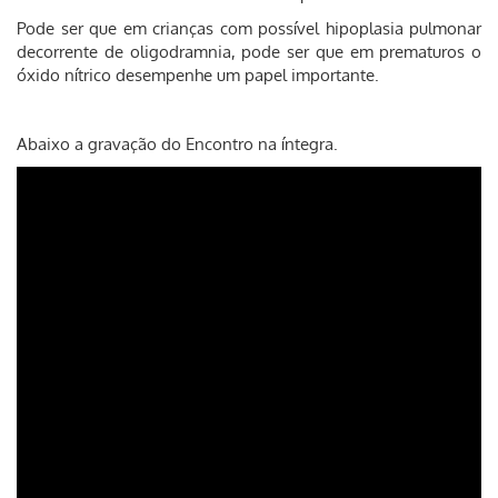
Pode ser que em crianças com possível hipoplasia pulmonar
decorrente de oligodramnia, pode ser que em prematuros o
óxido nítrico desempenhe um papel importante.
Abaixo a gravação do Encontro na íntegra.