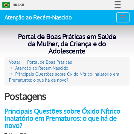
BRASIL
Simplifique!
Atenção ao Recém-Nascido
Toggl
Comunica BR
navig
Participe
Portal de Boas Práticas em Saúde
Acesso à informação
da Mulher, da Criança e do
Adolescente
Legislação
Canais
Voltar
Portal de Boas Práticas
Atenção ao Recém Nascido
Principais Questões sobre Óxido Nítrico Inalatório em
Prematuros: o que há de novo?
Postagens
Principais Questões sobre Óxido Nítrico
Inalatório em Prematuros: o que há de
novo?