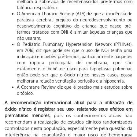
melhora a sobrevida de recém-nascidos pré-termos com
falência respiratória.
O American Thoracic Society (ATS) diz que a incidência de
paralisia cerebral, prejuízo do neurodesenvolvimento ou
desenvolvimento cognitivo de criança que nasce pré-
termos tratados com ONi é similar àquelas crianças que
não usaram.
O Pediatric Pulmonary Hypertension Network (PPHNet),
em 2016, diz que pode ser que o uso de NOi tenha uma
indicação em bebês pré-termos, particularmente naqueles
com ruptura prolongada de membrana, que são
exatamente o bebê de risco para hipoplasia pulmonar,
então pode ser que o óxido nítrico nesses casos possa
melhorar a relação ventilação-perfusão e a hipoxemia.
A Cochrane Review diz que é preciso mais estudos sobre
o tópico.
A recomendação internacional atual para a utilização de
óxido nítrico é registrar seu uso, relatando seus efeitos em
prematuros menores
, pois os conhecimentos atuais não
recomendam a realização de estudos clínicos randomizados
controlados nesta população, especialmente pela questão da
interferência na coagulação e maior risco de hemorragia