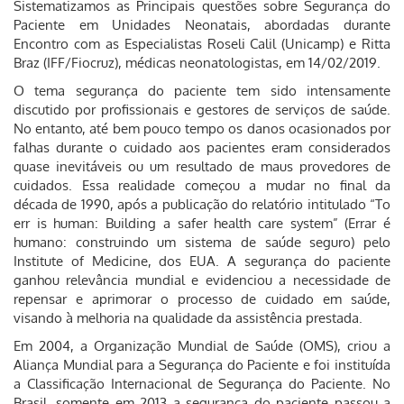
Sistematizamos as Principais questões sobre Segurança do
Paciente em Unidades Neonatais, abordadas durante
Encontro com as Especialistas Roseli Calil (Unicamp) e Ritta
Braz (IFF/Fiocruz), médicas neonatologistas, em 14/02/2019.
O tema segurança do paciente tem sido intensamente
discutido por profissionais e gestores de serviços de saúde.
No entanto, até bem pouco tempo os danos ocasionados por
falhas durante o cuidado aos pacientes eram considerados
quase inevitáveis ou um resultado de maus provedores de
cuidados. Essa realidade começou a mudar no final da
década de 1990, após a publicação do relatório intitulado “To
err is human: Building a safer health care system” (Errar é
humano: construindo um sistema de saúde seguro) pelo
Institute of Medicine, dos EUA. A segurança do paciente
ganhou relevância mundial e evidenciou a necessidade de
repensar e aprimorar o processo de cuidado em saúde,
visando à melhoria na qualidade da assistência prestada.
Em 2004, a Organização Mundial de Saúde (OMS), criou a
Aliança Mundial para a Segurança do Paciente e foi instituída
a Classificação Internacional de Segurança do Paciente. No
Brasil, somente em 2013 a segurança do paciente passou a