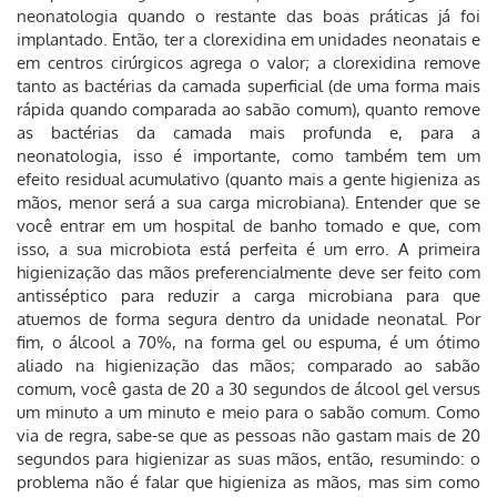
neonatologia quando o restante das boas práticas já foi
implantado. Então, ter a clorexidina em unidades neonatais e
em centros cirúrgicos agrega o valor; a clorexidina remove
tanto as bactérias da camada superficial (de uma forma mais
rápida quando comparada ao sabão comum), quanto remove
as bactérias da camada mais profunda e, para a
neonatologia, isso é importante, como também tem um
efeito residual acumulativo (quanto mais a gente higieniza as
mãos, menor será a sua carga microbiana). Entender que se
você entrar em um hospital de banho tomado e que, com
isso, a sua microbiota está perfeita é um erro. A primeira
higienização das mãos preferencialmente deve ser feito com
antisséptico para reduzir a carga microbiana para que
atuemos de forma segura dentro da unidade neonatal. Por
fim, o álcool a 70%, na forma gel ou espuma, é um ótimo
aliado na higienização das mãos; comparado ao sabão
comum, você gasta de 20 a 30 segundos de álcool gel versus
um minuto a um minuto e meio para o sabão comum. Como
via de regra, sabe-se que as pessoas não gastam mais de 20
segundos para higienizar as suas mãos, então, resumindo: o
problema não é falar que higieniza as mãos, mas sim como