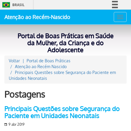
BRASIL
Simplifique!
Atenção ao Recém-Nascido
Toggl
Comunica BR
navig
Participe
Portal de Boas Práticas em Saúde
Acesso à informação
da Mulher, da Criança e do
Adolescente
Legislação
Canais
Voltar
Portal de Boas Práticas
Atenção ao Recém Nascido
Principais Questões sobre Segurança do Paciente em
Unidades Neonatais
Postagens
Principais Questões sobre Segurança do
Paciente em Unidades Neonatais
9 abr 2019