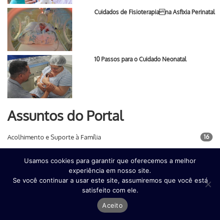
Cuidados de Fisioterapia na Asfixia Perinatal
10 Passos para o Cuidado Neonatal
Assuntos do Portal
Acolhimento e Suporte à Família
16
Asfixia Perinatal
7
Usamos cookies para garantir que oferecemos a melhor
experiência em nosso site.
Atenção ao Nascimento
26
Se você continuar a usar este site, assumiremos que você está
satisfeito com ele.
Condições relevantes para a
37
Atenção Neonatal
Aceito
Conjuntivite Neonatal
1