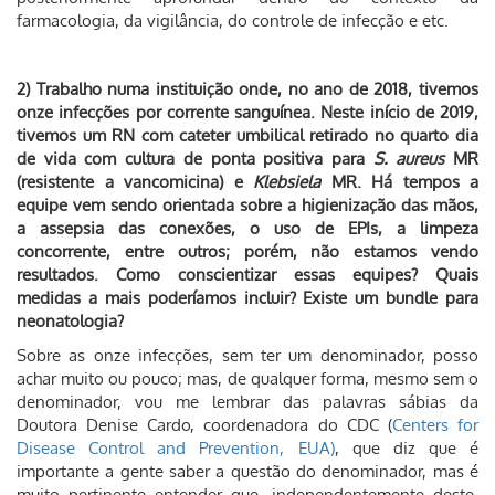
farmacologia, da vigilância, do controle de infecção e etc.
2) Trabalho numa instituição onde, no ano de 2018, tivemos
onze infecções por corrente sanguínea. Neste início de 2019,
tivemos um RN com cateter umbilical retirado no quarto dia
de vida com cultura de ponta positiva para
S. aureus
MR
(resistente a vancomicina) e
Klebsiela
MR. Há tempos a
equipe vem sendo orientada sobre a higienização das mãos,
a assepsia das conexões, o uso de EPIs, a limpeza
concorrente, entre outros; porém, não estamos vendo
resultados. Como conscientizar essas equipes? Quais
medidas a mais poderíamos incluir? Existe um bundle para
neonatologia?
Sobre as onze infecções, sem ter um denominador, posso
achar muito ou pouco; mas, de qualquer forma, mesmo sem o
denominador, vou me lembrar das palavras sábias da
Doutora Denise Cardo, coordenadora do CDC (
Centers for
Disease Control and Prevention, EUA)
, que diz que é
importante a gente saber a questão do denominador, mas é
muito pertinente entender que, independentemente deste,