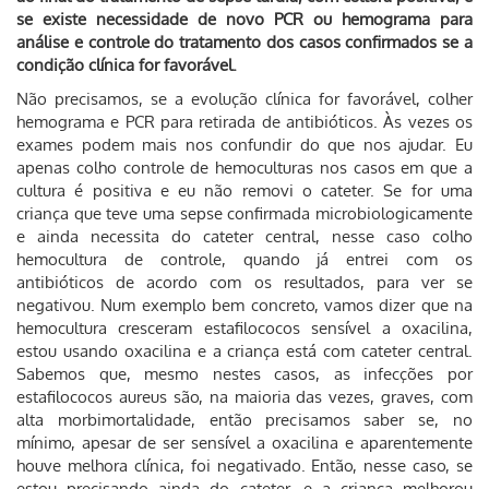
se existe necessidade de novo PCR ou hemograma para
análise e controle do tratamento dos casos confirmados se a
condição clínica for favorável.
Não precisamos, se a evolução clínica for favorável, colher
hemograma e PCR para retirada de antibióticos. Às vezes os
exames podem mais nos confundir do que nos ajudar. Eu
apenas colho controle de hemoculturas nos casos em que a
cultura é positiva e eu não removi o cateter. Se for uma
criança que teve uma sepse confirmada microbiologicamente
e ainda necessita do cateter central, nesse caso colho
hemocultura de controle, quando já entrei com os
antibióticos de acordo com os resultados, para ver se
negativou. Num exemplo bem concreto, vamos dizer que na
hemocultura cresceram estafilococos sensível a oxacilina,
estou usando oxacilina e a criança está com cateter central.
Sabemos que, mesmo nestes casos, as infecções por
estafilococos aureus são, na maioria das vezes, graves, com
alta morbimortalidade, então precisamos saber se, no
mínimo, apesar de ser sensível a oxacilina e aparentemente
houve melhora clínica, foi negativado. Então, nesse caso, se
estou precisando ainda do cateter, e a criança melhorou