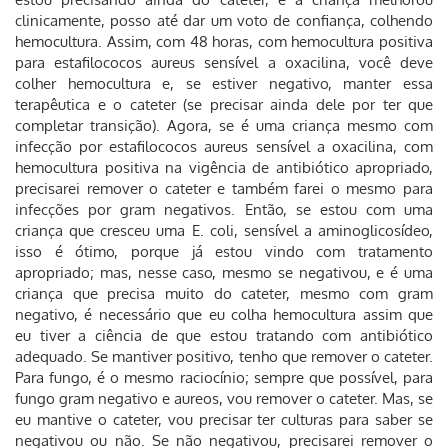
clinicamente, posso até dar um voto de confiança, colhendo
hemocultura. Assim, com 48 horas, com hemocultura positiva
para estafilococos aureus sensível a oxacilina, você deve
colher hemocultura e, se estiver negativo, manter essa
terapêutica e o cateter (se precisar ainda dele por ter que
completar transição). Agora, se é uma criança mesmo com
infecção por estafilococos aureus sensível a oxacilina, com
hemocultura positiva na vigência de antibiótico apropriado,
precisarei remover o cateter e também farei o mesmo para
infecções por gram negativos. Então, se estou com uma
criança que cresceu uma E. coli, sensível a aminoglicosídeo,
isso é ótimo, porque já estou vindo com tratamento
apropriado; mas, nesse caso, mesmo se negativou, e é uma
criança que precisa muito do cateter, mesmo com gram
negativo, é necessário que eu colha hemocultura assim que
eu tiver a ciência de que estou tratando com antibiótico
adequado. Se mantiver positivo, tenho que remover o cateter.
Para fungo, é o mesmo raciocínio; sempre que possível, para
fungo gram negativo e aureos, vou remover o cateter. Mas, se
eu mantive o cateter, vou precisar ter culturas para saber se
negativou ou não. Se não negativou, precisarei remover o