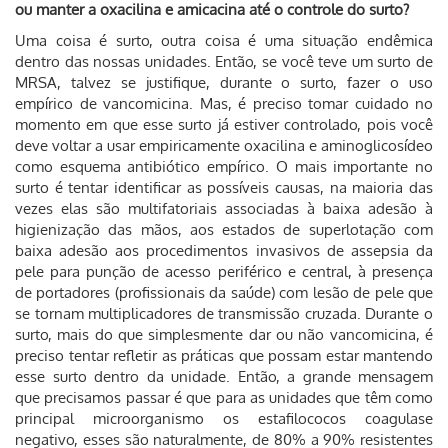
ou manter a oxacilina e amicacina até o controle do surto?
Uma coisa é surto, outra coisa é uma situação endêmica
dentro das nossas unidades. Então, se você teve um surto de
MRSA, talvez se justifique, durante o surto, fazer o uso
empírico de vancomicina. Mas, é preciso tomar cuidado no
momento em que esse surto já estiver controlado, pois você
deve voltar a usar empiricamente oxacilina e aminoglicosídeo
como esquema antibiótico empírico. O mais importante no
surto é tentar identificar as possíveis causas, na maioria das
vezes elas são multifatoriais associadas à baixa adesão à
higienização das mãos, aos estados de superlotação com
baixa adesão aos procedimentos invasivos de assepsia da
pele para punção de acesso periférico e central, à presença
de portadores (profissionais da saúde) com lesão de pele que
se tornam multiplicadores de transmissão cruzada. Durante o
surto, mais do que simplesmente dar ou não vancomicina, é
preciso tentar refletir as práticas que possam estar mantendo
esse surto dentro da unidade. Então, a grande mensagem
que precisamos passar é que para as unidades que têm como
principal microorganismo os estafilococos coagulase
negativo, esses são naturalmente, de 80% a 90% resistentes