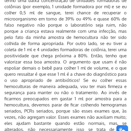
tenho uma baixa concentração de unidades formadoras de
colônias (por exemplo, 1 unidade formadora por ml) e se eu
colher 0,5 ml de sangue, terei chance de recuperar o
microorganismo em torno de 39% ou 49% e quase 60% de
falso negativo não porque o laboratório seja ruim, não
porque a criança estava realmente com uma infecção, mas
pelo fato da minha amostra de hemocultura não ter sido
colhida de forma apropriada. Por outro lado, se eu tiver a
coleta de 1 ml e 4 unidades formadoras de colônia, terei uma
positividade que chega próxima a 80%. Então, tenho que
valorizar essa boa amostra. O argumento que usam é não
espoliar demais o bebê para colher 1 ml de volume, e o que
quero ressaltar é que esse 1 ml é a chave do diagnóstico para
o uso apropriado de antibióticos! Se eu colher essas
hemoculturas de maneira adequada, vou ter mais firmeza e
segurança para manter ou não o tratamento. Ao invés de
ficarmos preocupados em gastar 1 ml por amostra para a
hemocultura, devemos parar de ficar colhendo hemogramas
seriados, PCRs seriados, porque são esses exames que, às
vezes, não agregam valor. Esses exames não auxiliam muito;
eles ajudam bastante quando estão normais, mas, se
alterados, não necessariamente isso se trata de uma