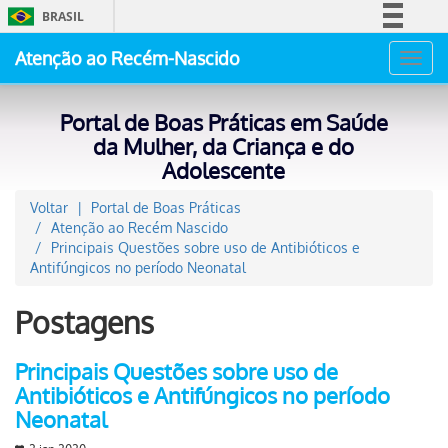
BRASIL
Simplifique!
Atenção ao Recém-Nascido
Toggl
Comunica BR
navig
Participe
Portal de Boas Práticas em Saúde
Acesso à informação
da Mulher, da Criança e do
Adolescente
Legislação
Canais
Voltar
Portal de Boas Práticas
Atenção ao Recém Nascido
Principais Questões sobre uso de Antibióticos e
Antifúngicos no período Neonatal
Postagens
Principais Questões sobre uso de
Antibióticos e Antifúngicos no período
Neonatal