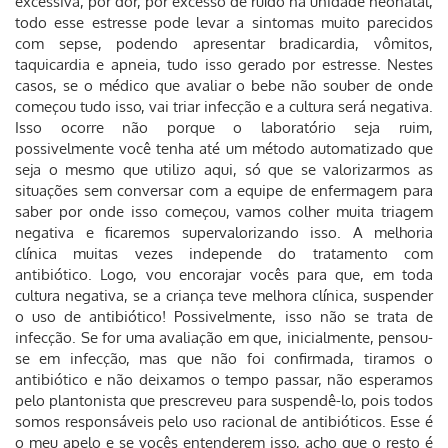
excessiva, por dor, por excesso de ruído na unidade neonatal,
todo esse estresse pode levar a sintomas muito parecidos
com sepse, podendo apresentar bradicardia, vômitos,
taquicardia e apneia, tudo isso gerado por estresse. Nestes
casos, se o médico que avaliar o bebe não souber de onde
começou tudo isso, vai triar infecção e a cultura será negativa.
Isso ocorre não porque o laboratório seja ruim,
possivelmente você tenha até um método automatizado que
seja o mesmo que utilizo aqui, só que se valorizarmos as
situações sem conversar com a equipe de enfermagem para
saber por onde isso começou, vamos colher muita triagem
negativa e ficaremos supervalorizando isso. A melhoria
clínica muitas vezes independe do tratamento com
antibiótico. Logo, vou encorajar vocês para que, em toda
cultura negativa, se a criança teve melhora clínica, suspender
o uso de antibiótico! Possivelmente, isso não se trata de
infecção. Se for uma avaliação em que, inicialmente, pensou-
se em infecção, mas que não foi confirmada, tiramos o
antibiótico e não deixamos o tempo passar, não esperamos
pelo plantonista que prescreveu para suspendê-lo, pois todos
somos responsáveis pelo uso racional de antibióticos. Esse é
o meu apelo e se vocês entenderem isso, acho que o resto é