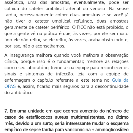
asséptica, uma das amostras, eventualmente, pode ser
colhida do cateter umbilical arterial ou venoso. Na sepse
tardia, necessariamente colher duas amostras e se você já
não tiver o cateter umbilical refluindo, duas amostras
geralmente de cateter periférico. O PICC não está proibido, o
que a gente vê na prática é que, às vezes, por ele ser muito
fino ele não reflui; se ele reflui, às vezes, acaba obstruindo e,
por isso, não o aconselhamos.
A insegurança melhora quando você melhora a observação
clínica, porque isso é o fundamental; melhore as relações
com o seu laboratório, treine a sua equipe para reconhecer os
sinais e sintomas de infecção, leia com a equipe de
enfermagem o capítulo referente a este tema no
Guia da
OPAS
e, assim, ficarão mais seguros para a descontinuidade
do antibiótico.
7. Em uma unidade em que ocorreu aumento do número de
casos de estafilococos aureus multirresistentes, no último
mês, devido a um surto, seria interessante mudar o esquema
empírico de sepse tardia para vancomicina + aminoglicosídeo