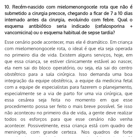
10. Recém-nascido com mielomenongocele rota que não é
submetido a cirurgia precoce, chegando a ficar de 7 a 10 dias
internado antes da cirurgia, evoluindo com febre. Qual o
esquema antibiótico seria indicado (cefalosporina +
vancomicina) ou o esquema habitual de sepse tardia?
Esse cenário pode acontecer, mas ele é dramático. Em criança
com mielomenongocele rota, o ideal é que ela seja operada
no primeiro dia de vida. Existem alguns serviços, hoje, em
que essa criança, se estiver clinicamente estável ao nascer,
ela nem sai do bloco operatório, ou seja, ela sai do centro
obstétrico para a sala cirúrgica. Isso demanda uma boa
integração da equipe obstétrica, a equipe da medicina fetal
com a equipe de especialistas para fazerem o planejamento,
especialmente se a via de parto for uma via cirúrgica, que
essa cesárea seja feita no momento em que esse
procedimento possa ser feito o mais breve possível. Se isso
não aconteceu no primeiro dia de vida, a gente deve realizar
todos os esforços para que esse cenário não venha
acontecer. Possivelmente, essa criança está com quadro de
meningite, com grande certeza. Nos quadros de forte