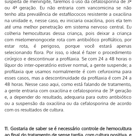
suspeita de meningite, faremos o uso da cefalosporina de 3ª
ou 4ª geração. Eu não entraria com vancomicina se não
tenho alta prevalência de estafilococos resistente a oxacilina
na unidade e, nesse caso, eu iniciaria oxacilina, pois ela tem
até uma melhor penetração em sistema nervoso central. Eu
colheria hemoculturas dessa criança, pois deixar a criança
com mielomenongocele rota com antibiótico profilático, por
estar rota, é perigoso, porque você estará apenas
selecionando flora. Por isso, o ideal é fazer o procedimento
cirúrgico e descontinuar a profilaxia. Se com 24 a 48 horas o
líquor do inter-operatório estiver normal, a gente suspende; a
profilaxia que usamos normalmente é com cefuroxima para
esses casos, mas a descontinuidade da profilaxia é com 24 a
48 horas. Nesse caso aqui, como está falando de tratamento,
a gente entraria com oxacilina e cefalosporina de 3ª geração
e, a depender do resultado, adequaria para outro antibiótico
ou a suspensão da oxacilina ou da cefalosporina de acordo
com os resultados de cultura.
11. Gostaria de saber se é necessário controle de hemocultura
ao final do tratamento de sepse tardia, com cultura positiva, e