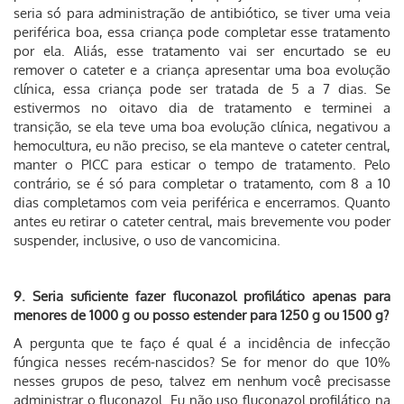
seria só para administração de antibiótico, se tiver uma veia
periférica boa, essa criança pode completar esse tratamento
por ela. Aliás, esse tratamento vai ser encurtado se eu
remover o cateter e a criança apresentar uma boa evolução
clínica, essa criança pode ser tratada de 5 a 7 dias. Se
estivermos no oitavo dia de tratamento e terminei a
transição, se ela teve uma boa evolução clínica, negativou a
hemocultura, eu não preciso, se ela manteve o cateter central,
manter o PICC para esticar o tempo de tratamento. Pelo
contrário, se é só para completar o tratamento, com 8 a 10
dias completamos com veia periférica e encerramos. Quanto
antes eu retirar o cateter central, mais brevemente vou poder
suspender, inclusive, o uso de vancomicina.
9. Seria suficiente fazer fluconazol profilático apenas para
menores de 1000 g ou posso estender para 1250 g ou 1500 g?
A pergunta que te faço é qual é a incidência de infecção
fúngica nesses recém-nascidos? Se for menor do que 10%
nesses grupos de peso, talvez em nenhum você precisasse
administrar o fluconazol. Eu não uso fluconazol profilático na