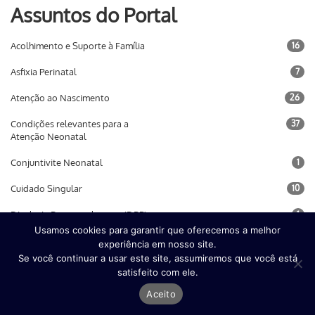
Assuntos do Portal
Acolhimento e Suporte à Família
16
Asfixia Perinatal
7
Atenção ao Nascimento
26
Condições relevantes para a
37
Atenção Neonatal
Conjuntivite Neonatal
1
Cuidado Singular
10
Displasia Broncopulmonar (DBP)
1
Usamos cookies para garantir que oferecemos a melhor
Enterocolite Necrosante
2
experiência em nosso site.
Se você continuar a usar este site, assumiremos que você está
Gestão do Cuidado
15
satisfeito com ele.
Hidrocefalia
1
Aceito