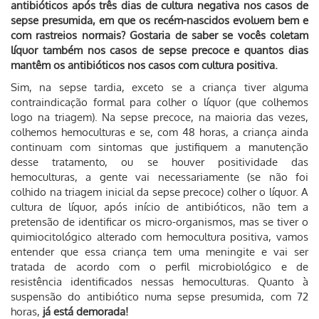
antibióticos após três dias de cultura negativa nos casos de
sepse presumida, em que os recém-nascidos evoluem bem e
com rastreios normais? Gostaria de saber se vocês coletam
líquor também nos casos de sepse precoce e quantos dias
mantêm os antibióticos nos casos com cultura positiva.
Sim, na sepse tardia, exceto se a criança tiver alguma
contraindicação formal para colher o líquor (que colhemos
logo na triagem). Na sepse precoce, na maioria das vezes,
colhemos hemoculturas e se, com 48 horas, a criança ainda
continuam com sintomas que justifiquem a manutenção
desse tratamento, ou se houver positividade das
hemoculturas, a gente vai necessariamente (se não foi
colhido na triagem inicial da sepse precoce) colher o líquor. A
cultura de líquor, após início de antibióticos, não tem a
pretensão de identificar os micro-organismos, mas se tiver o
quimiocitológico alterado com hemocultura positiva, vamos
entender que essa criança tem uma meningite e vai ser
tratada de acordo com o perfil microbiológico e de
resistência identificados nessas hemoculturas. Quanto à
suspensão do antibiótico numa sepse presumida, com 72
horas,
já está demorada!