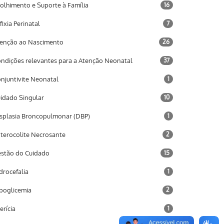
olhimento e Suporte à Família
16
fixia Perinatal
7
enção ao Nascimento
26
ndições relevantes para a Atenção Neonatal
37
njuntivite Neonatal
1
idado Singular
10
splasia Broncopulmonar (DBP)
1
terocolite Necrosante
2
stão do Cuidado
15
drocefalia
1
poglicemia
2
terícia
1