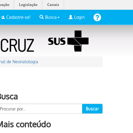
mação
Legislação
Canais
Cadastre-se!
Busca
Login
nal de Neonatologia
Busca
Buscar
Mais conteúdo