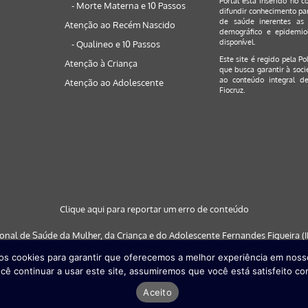
Portal está inserido no c
- Morte Materna e 10 Passos
difundir conhecimento par
de saúde inerentes as 
Atenção ao Recém Nascido
demográfico e epidemiol
disponível.
- Qualineo e 10 Passos
Este site é regido pela
Po
Atenção à Criança
que busca garantir à soci
ao conteúdo integral de
Atenção ao Adolescente
Fiocruz.
Clique aqui para reportar um erro de conteúdo
ional de Saúde da Mulher, da Criança e do Adolescente Fernandes Figueira (IF
s cookies para garantir que oferecemos a melhor experiência em nosso
 nos navegadores: Google Chrome (a partir da versão 30) | Internet Explorer (a
cê continuar a usar este site, assumiremos que você está satisfeito co
partir da versão 29)
Aceito
Desenvolvido por
Quattri Design