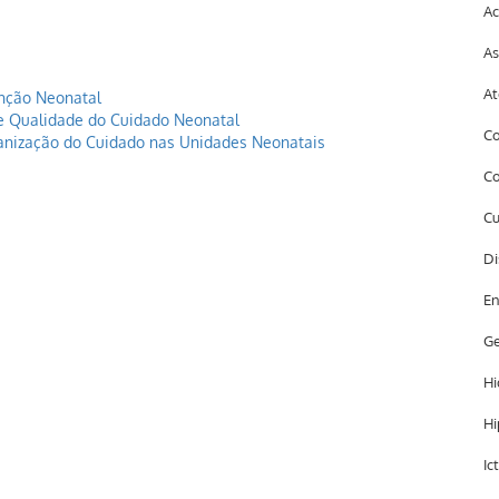
Ac
As
At
nção Neonatal
e Qualidade do Cuidado Neonatal
Co
anização do Cuidado nas Unidades Neonatais
Co
Cu
Di
En
Ge
Hi
Hi
Ic