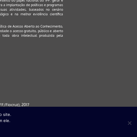
ontexto do papel nacional do IFF: gerar e
a a implantação de políticas e programas
suas atividades, baseados no cenário
ógico e na melhor evidência científica
lítica de Acesso Aberto ao Conhecimento
,
edade o acesso gratuito, público e aberto
 toda obra intelectual produzida pela
F/Fiocruz), 2017
 site.
 partir da versão 9) | FireFox ( a
m ele.