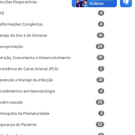
fecções Respiratórias
16
AS
4
lformações Congênitas
4
nejo da Dor e do Estresse
16
uroproteção
24
trição, Crescimento e Desenvolvimento
19
rsistência do Canal Arterial (PCA)
2
evenção e Manejo da Infecção
33
ocedimentos em Neonatologia
4
cém-nascido
20
tinopatia da Prematuridade
3
gurança do Paciente
22