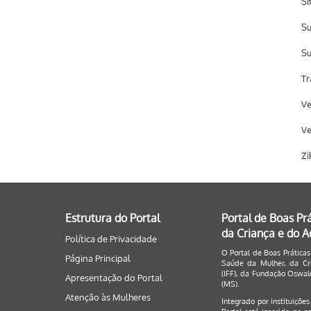
Sí
Su
Su
Tr
Ve
Ve
Zi
Estrutura do Portal
Portal de Boas Pr
da Criança e do 
Política de Privacidade
O Portal de Boas Práticas
Página Principal
Saúde da Mulher, da Cri
(IFF), da Fundação Oswald
Apresentação do Portal
(MS).
Atenção às Mulheres
Integrado por instituiçõe