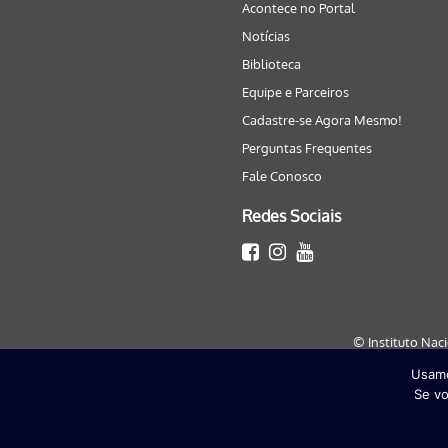
Acontece no Portal
Notícias
Biblioteca
Equipe e Parceiros
Cadastre-se Agora Mesmo!
Perguntas Frequentes
Fale Conosco
Redes Sociais
© Instituto Nac
Usamo
Este site será melhor visualizado
Se vo