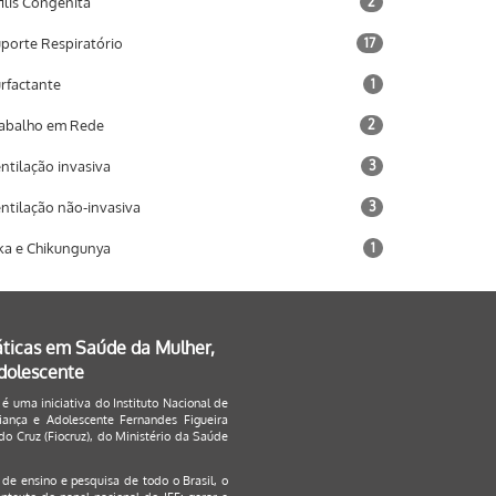
filis Congênita
2
porte Respiratório
17
rfactante
1
abalho em Rede
2
ntilação invasiva
3
ntilação não-invasiva
3
ka e Chikungunya
1
áticas em Saúde da Mulher,
Adolescente
 é uma iniciativa do Instituto Nacional de
ança e Adolescente Fernandes Figueira
o Cruz (Fiocruz), do Ministério da Saúde
s de ensino e pesquisa de todo o Brasil, o