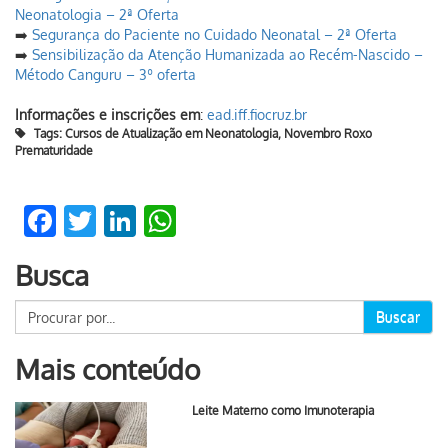
Neonatologia – 2ª Oferta
➡️
Segurança do Paciente no Cuidado Neonatal – 2ª Oferta
➡️
Sensibilização da Atenção Humanizada ao Recém-Nascido –
Método Canguru – 3º oferta
Informações e inscrições em
:
ead.iff.fiocruz.br
Tags:
Cursos de Atualização em Neonatologia
,
Novembro Roxo
Prematuridade
Facebook
Twitter
LinkedIn
WhatsApp
Busca
Buscar
Mais conteúdo
Leite Materno como Imunoterapia