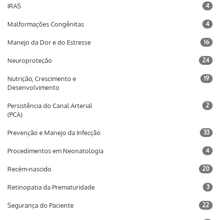
IRAS
4
Malformações Congênitas
4
Manejo da Dor e do Estresse
16
Neuroproteção
24
Nutrição, Crescimento e
19
Desenvolvimento
Persistência do Canal Arterial
2
(PCA)
Prevenção e Manejo da Infecção
33
Procedimentos em Neonatologia
4
Recém-nascido
20
Retinopatia da Prematuridade
3
Segurança do Paciente
22