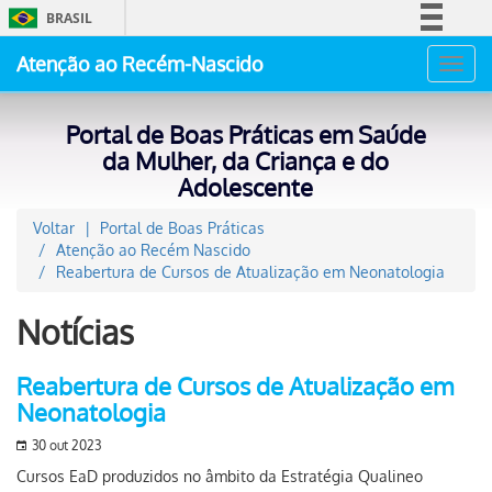
BRASIL
Simplifique!
Atenção ao Recém-Nascido
Toggl
Comunica BR
navig
Participe
Portal de Boas Práticas em Saúde
Acesso à informação
da Mulher, da Criança e do
Adolescente
Legislação
Canais
Voltar
Portal de Boas Práticas
Atenção ao Recém Nascido
Reabertura de Cursos de Atualização em Neonatologia
Notícias
Reabertura de Cursos de Atualização em
Neonatologia
30 out 2023
Cursos EaD produzidos no âmbito da Estratégia Qualineo