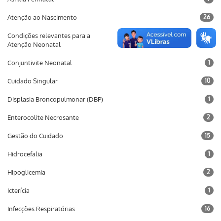
Atenção ao Nascimento
26
Condições relevantes para a
37
Atenção Neonatal
Conjuntivite Neonatal
1
Cuidado Singular
10
Displasia Broncopulmonar (DBP)
1
Enterocolite Necrosante
2
Gestão do Cuidado
15
Hidrocefalia
1
Hipoglicemia
2
Icterícia
1
Infecções Respiratórias
16