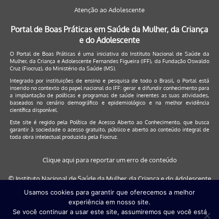
Atenção ao Adolescente
Portal de Boas Práticas em Saúde da Mulher, da Criança
e do Adolescente
O Portal de Boas Práticas é uma iniciativa do Instituto Nacional de Saúde da
Mulher, da Criança e Adolescente Fernandes Figueira (IFF), da Fundação Oswaldo
Cruz (Fiocruz), do Ministério da Saúde (MS).
Integrado por instituições de ensino e pesquisa de todo o Brasil, o Portal está
inserido no contexto do papel nacional do IFF: gerar e difundir conhecimento para
a implantação de políticas e programas de saúde inerentes as suas atividades,
baseados no cenário demográfico e epidemiológico e na melhor evidência
científica disponível.
Este site é regido pela
Política de Acesso Aberto ao Conhecimento
, que busca
garantir à sociedade o acesso gratuito, público e aberto ao conteúdo integral de
toda obra intelectual produzida pela Fiocruz.
Clique aqui para reportar um erro de conteúdo
© Instituto Nacional de Saúde da Mulher, da Criança e do Adolescente
Fernandes Figueira (IFF/Fiocruz), 2017
Usamos cookies para garantir que oferecemos a melhor
experiência em nosso site.
Este site será melhor visualizado nos navegadores: Google Chrome (a
Se você continuar a usar este site, assumiremos que você está
partir da versão 30) | Internet Explorer (a partir da versão 9) | FireFox (