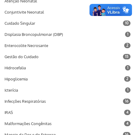
Atenção Neonatal
Conjuntivite Neonatal
1
Cuidado Singular
10
Displasia Broncopulmonar (DBP)
1
Enterocolite Necrosante
2
Gestão do Cuidado
15
Hidrocefalia
1
Hipoglicemia
2
Icterícia
1
Infecções Respiratórias
16
IRAS
4
Malformações Congênitas
4
Manejo da Dor e do Estresse
16