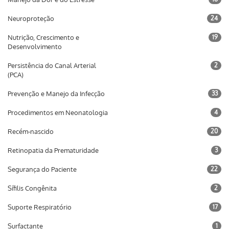
Neuroproteção
24
Nutrição, Crescimento e
19
Desenvolvimento
Persistência do Canal Arterial
2
(PCA)
Prevenção e Manejo da Infecção
33
Procedimentos em Neonatologia
4
Recém-nascido
20
Retinopatia da Prematuridade
3
Segurança do Paciente
22
Sífilis Congênita
2
Suporte Respiratório
17
Surfactante
1