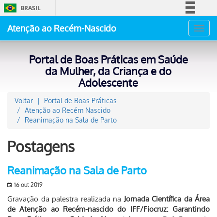
BRASIL
Simplifique!
Atenção ao Recém-Nascido
Toggl
Comunica BR
navig
Participe
Portal de Boas Práticas em Saúde
Acesso à informação
da Mulher, da Criança e do
Adolescente
Legislação
Canais
Voltar
Portal de Boas Práticas
Atenção ao Recém Nascido
Reanimação na Sala de Parto
Postagens
Reanimação na Sala de Parto
16 out 2019
Gravação da palestra realizada na
Jornada Científica da Área
de Atenção ao Recém-nascido do IFF/Fiocruz: Garantindo