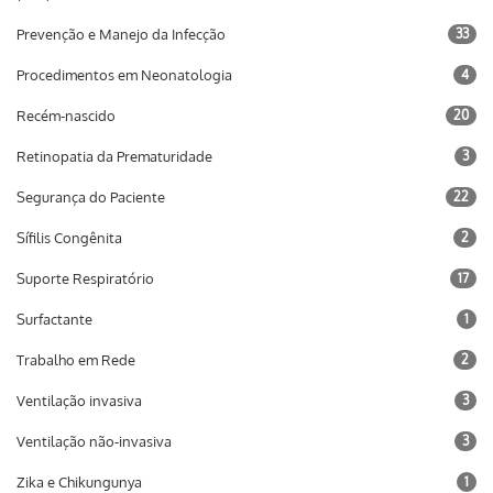
Prevenção e Manejo da Infecção
33
Procedimentos em Neonatologia
4
Recém-nascido
20
Retinopatia da Prematuridade
3
Segurança do Paciente
22
Sífilis Congênita
2
Suporte Respiratório
17
Surfactante
1
Trabalho em Rede
2
Ventilação invasiva
3
Ventilação não-invasiva
3
Zika e Chikungunya
1