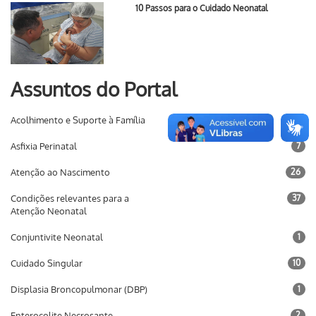
10 Passos para o Cuidado Neonatal
Assuntos do Portal
Acolhimento e Suporte à Família
16
Asfixia Perinatal
7
Atenção ao Nascimento
26
Condições relevantes para a
37
Atenção Neonatal
Conjuntivite Neonatal
1
Cuidado Singular
10
Displasia Broncopulmonar (DBP)
1
Enterocolite Necrosante
2