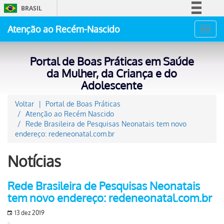
BRASIL
Simplifique!
Atenção ao Recém-Nascido
Toggl
Comunica BR
navig
Participe
Portal de Boas Práticas em Saúde
Acesso à informação
da Mulher, da Criança e do
Adolescente
Legislação
Canais
Voltar
Portal de Boas Práticas
Atenção ao Recém Nascido
Rede Brasileira de Pesquisas Neonatais tem novo
endereço: redeneonatal.com.br
Notícias
Rede Brasileira de Pesquisas Neonatais
tem novo endereço: redeneonatal.com.br
13 dez 2019