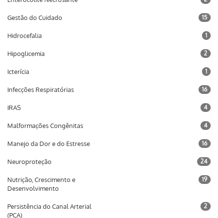
Gestão do Cuidado
15
Hidrocefalia
1
Hipoglicemia
2
Icterícia
1
Infecções Respiratórias
16
IRAS
4
Malformações Congênitas
4
Manejo da Dor e do Estresse
16
Neuroproteção
24
Nutrição, Crescimento e
19
Desenvolvimento
Persistência do Canal Arterial
2
(PCA)