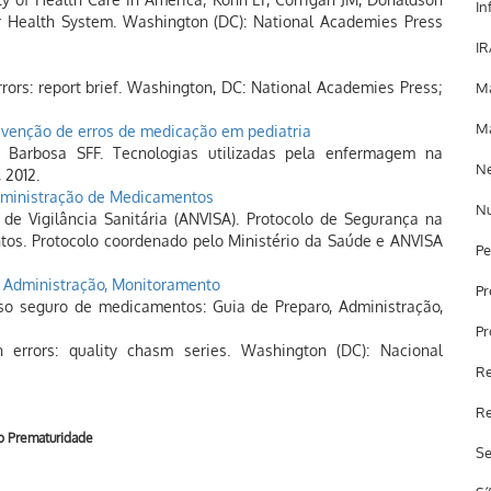
In
er Health System. Washington (DC): National Academies Press
IR
rrors: report brief. Washington, DC: National Academies Press;
Ma
Ma
evenção de erros de medicação em pediatria
 Barbosa SFF. Tecnologias utilizadas pela enfermagem na
Ne
 2012.
Administração de Medicamentos
Nu
 de Vigilância Sanitária (ANVISA). Protocolo de Segurança na
tos. Protocolo coordenado pelo Ministério da Saúde e ANVISA
Pe
 Administração, Monitoramento
Pr
o seguro de medicamentos: Guia de Preparo, Administração,
Pr
n errors: quality chasm series. Washington (DC): Nacional
Re
Re
 Prematuridade
Se