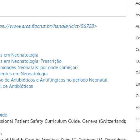
Ac
As
ps://www.arca.fiocruz.br/handle/icict/56728
>
At
Co
Co
s em Neonatologia
 em Neonatologia: Prescrição
Cu
nidades Neonatais: por onde começar?
Di
entes em Neonatologia
so de Antibióticos e Antifúngicos no período Neonatal
En
 de Antibióticos
Ge
Hi
uide
Hi
sional Patient Safety Curriculum Guide. Geneva (Switzerland);
Ic
m
ty of Health Care in America; Kohn LT, Corrigan JM, Donaldson