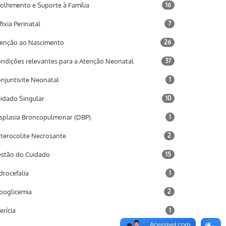
olhimento e Suporte à Família
16
fixia Perinatal
7
enção ao Nascimento
26
ndições relevantes para a Atenção Neonatal
37
njuntivite Neonatal
1
idado Singular
10
splasia Broncopulmonar (DBP)
1
terocolite Necrosante
2
stão do Cuidado
15
drocefalia
1
poglicemia
2
terícia
1