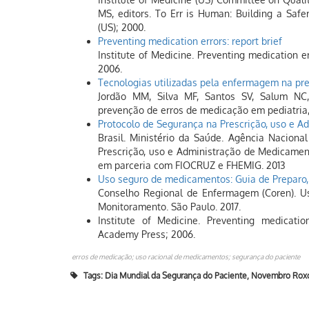
MS, editors. To Err is Human: Building a Saf
(US); 2000.
Preventing medication errors: report brief
Institute of Medicine. Preventing medication e
2006.
Tecnologias utilizadas pela enfermagem na pr
Jordão MM, Silva MF, Santos SV, Salum NC,
prevenção de erros de medicação em pediatria,
Protocolo de Segurança na Prescrição, uso e 
Brasil. Ministério da Saúde. Agência Nacional
Prescrição, uso e Administração de Medicamen
em parceria com FIOCRUZ e FHEMIG. 2013
Uso seguro de medicamentos: Guia de Preparo,
Conselho Regional de Enfermagem (Coren). Us
Monitoramento. São Paulo. 2017.
Institute of Medicine. Preventing medicatio
Academy Press; 2006.
erros de medicação; uso racional de medicamentos; segurança do paciente
Tags:
Dia Mundial da Segurança do Paciente
,
Novembro Roxo