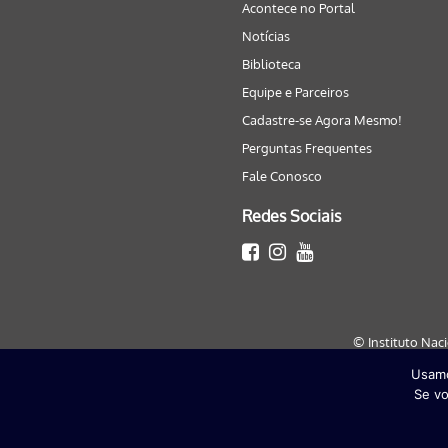
Acontece no Portal
Notícias
Biblioteca
Equipe e Parceiros
Cadastre-se Agora Mesmo!
Perguntas Frequentes
Fale Conosco
Redes Sociais
© Instituto Nac
Usamo
Este site será melhor visualizado
Se vo