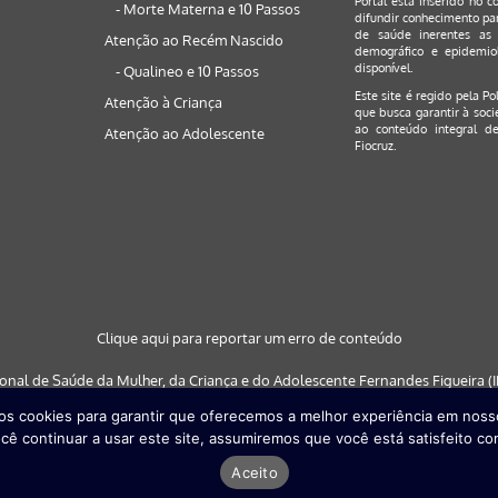
Portal está inserido no c
- Morte Materna e 10 Passos
difundir conhecimento par
de saúde inerentes as 
Atenção ao Recém Nascido
demográfico e epidemiol
disponível.
- Qualineo e 10 Passos
Este site é regido pela
Po
Atenção à Criança
que busca garantir à soci
ao conteúdo integral de
Atenção ao Adolescente
Fiocruz.
Clique aqui para reportar um erro de conteúdo
ional de Saúde da Mulher, da Criança e do Adolescente Fernandes Figueira (IF
s cookies para garantir que oferecemos a melhor experiência em nosso
 nos navegadores: Google Chrome (a partir da versão 30) | Internet Explorer (a
cê continuar a usar este site, assumiremos que você está satisfeito co
partir da versão 29)
Aceito
Desenvolvido por
Quattri Design