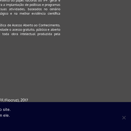
ontexto do papel nacional do IFF: gerar e
a a implantação de políticas e programas
suas atividades, baseados no cenário
ógico e na melhor evidência científica
lítica de Acesso Aberto ao Conhecimento
,
edade o acesso gratuito, público e aberto
 toda obra intelectual produzida pela
F/Fiocruz), 2017
 site.
 partir da versão 9) | FireFox ( a
m ele.