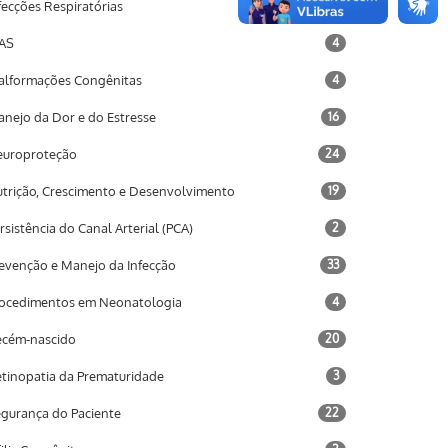
fecções Respiratórias
16
AS
4
lformações Congênitas
4
nejo da Dor e do Estresse
16
uroproteção
24
trição, Crescimento e Desenvolvimento
19
rsistência do Canal Arterial (PCA)
2
evenção e Manejo da Infecção
33
ocedimentos em Neonatologia
4
cém-nascido
20
tinopatia da Prematuridade
3
gurança do Paciente
22