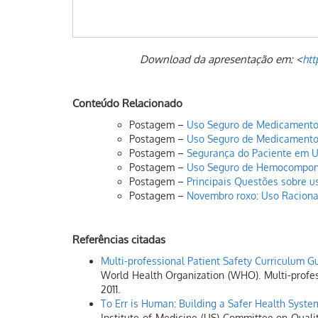
Download da apresentação em: <
htt
Conteúdo Relacionado
Postagem –
Uso Seguro de Medicamento
Postagem –
Uso Seguro de Medicamentos
Postagem –
Segurança do Paciente em U
Postagem –
Uso Seguro de Hemocompon
Postagem –
Principais Questões sobre u
Postagem –
Novembro roxo: Uso Racional
Referências citadas
Multi-professional Patient Safety Curriculum G
World Health Organization (WHO). Multi-profes
2011.
To Err is Human: Building a Safer Health Syste
Institute of Medicine (US) Committee on Quali