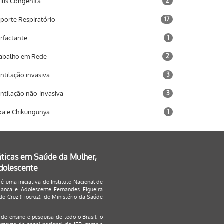
filis Congênita
2
porte Respiratório
17
rfactante
1
abalho em Rede
2
ntilação invasiva
3
ntilação não-invasiva
3
ka e Chikungunya
1
áticas em Saúde da Mulher,
Adolescente
 é uma iniciativa do Instituto Nacional de
ança e Adolescente Fernandes Figueira
o Cruz (Fiocruz), do Ministério da Saúde
s de ensino e pesquisa de todo o Brasil, o