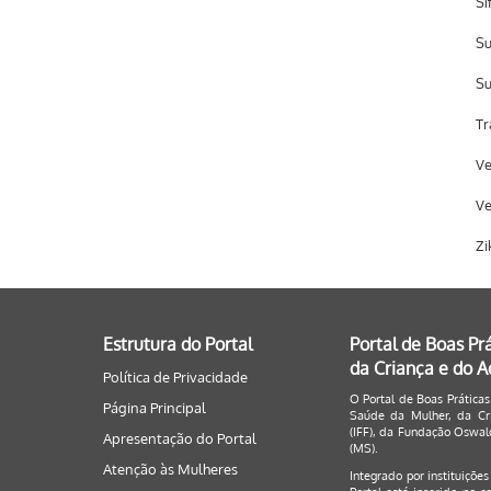
Sí
Su
Su
Tr
Ve
Ve
Zi
Estrutura do Portal
Portal de Boas Pr
da Criança e do 
Política de Privacidade
O Portal de Boas Práticas
Página Principal
Saúde da Mulher, da Cri
(IFF), da Fundação Oswald
Apresentação do Portal
(MS).
Atenção às Mulheres
Integrado por instituiçõe