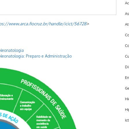
Ac
As
ps://www.arca.fiocruz.br/handle/icict/56728
>
At
Co
Co
Neonatologia
eonatologia: Preparo e Administração
Cu
Di
En
Ge
Hi
Hi
Ic