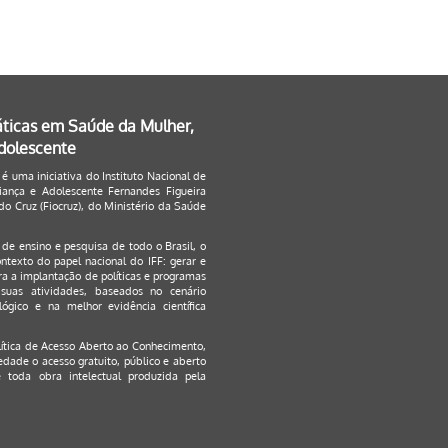
áticas em Saúde da Mulher,
Adolescente
 é uma iniciativa do Instituto Nacional de
ança e Adolescente Fernandes Figueira
o Cruz (Fiocruz), do Ministério da Saúde
s de ensino e pesquisa de todo o Brasil, o
ontexto do papel nacional do IFF: gerar e
a a implantação de políticas e programas
suas atividades, baseados no cenário
ógico e na melhor evidência científica
lítica de Acesso Aberto ao Conhecimento
,
edade o acesso gratuito, público e aberto
 toda obra intelectual produzida pela