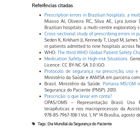
Referências citadas
Prescription errors in Brazilian hospitals: a mul
Miasso AI, Oliveira RC, Silva AE, Lyra Junior 
Brazilian hospitals: a multi-centre exploratory 
Cross-sectional study of prescribing errors in 
Seden K, Kirkham JJ, Kennedy T, Lloyd M, James 
in patients admitted to nine hospitals across 
WHO.
The third WHO Global Patient Safety Ch
Medication Safety in High-risk Situations
. Gen
Licence: CC BY-NC-SA 3.0 IGO.
Protocolo de segurança na prescrição, uso 
Ministério da Saúde e ANVISA em parceria co
Brasil. Ministério da Saúde.
Portaria MS/GM nº
Segurança do Paciente (PNSP). 2013.
Prescrição: o que levar em conta?
OPAS/OMS – Representação Brasil. Uso 
terapêuticas e nos macroprocessos da Assist
978-85-7967-108-1 Vol. 1, Nº 14 Brasília, agosto d
Tags:
Dia Mundial da Segurança do Paciente