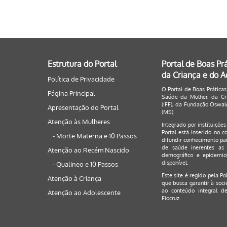
Estrutura do Portal
Portal de Boas Pr
da Criança e do 
Política de Privacidade
O Portal de Boas Práticas
Página Principal
Saúde da Mulher, da Cri
(IFF), da Fundação Oswald
Apresentação do Portal
(MS).
Atenção às Mulheres
Integrado por instituiçõe
Portal está inserido no c
- Morte Materna e 10 Passos
difundir conhecimento par
de saúde inerentes as 
Atenção ao Recém Nascido
demográfico e epidemiol
disponível.
- Qualineo e 10 Passos
Este site é regido pela
Po
Atenção à Criança
que busca garantir à soci
ao conteúdo integral de
Atenção ao Adolescente
Fiocruz.