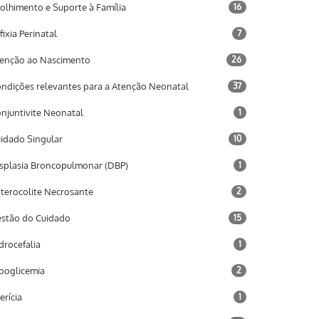
olhimento e Suporte à Família
16
fixia Perinatal
7
enção ao Nascimento
26
ndições relevantes para a Atenção Neonatal
37
njuntivite Neonatal
1
idado Singular
10
splasia Broncopulmonar (DBP)
1
terocolite Necrosante
2
stão do Cuidado
15
drocefalia
1
poglicemia
2
terícia
1