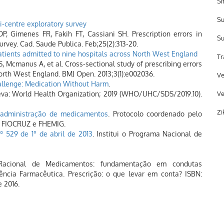
Sí
Su
ti-centre exploratory survey
DP, Gimenes FR, Fakih FT, Cassiani SH. Prescription errors in
Su
survey. Cad. Saude Publica. Feb;25(2):313-20.
patients admitted to nine hospitals across North West England
Tr
S, Mcmanus A, et al. Cross-sectional study of prescribing errors
North West England. BMJ Open. 2013;3(1):e002036.
Ve
allenge: Medication Without Harm
.
eva: World Health Organization; 2019 (WHO/UHC/SDS/2019.10).
Ve
Zi
e administração de medicamentos
. Protocolo coordenado pelo
m FIOCRUZ e FHEMIG.
 529 de 1° de abril de 2013
. Institui o Programa Nacional de
Racional de Medicamentos: fundamentação em condutas
ência Farmacêutica. Prescrição: o que levar em conta? ISBN:
e 2016.