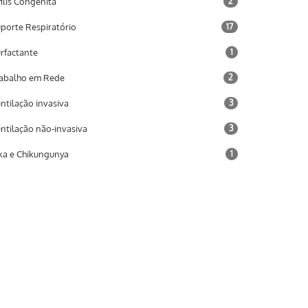
filis Congênita
2
porte Respiratório
17
rfactante
1
abalho em Rede
2
ntilação invasiva
3
ntilação não-invasiva
3
ka e Chikungunya
1