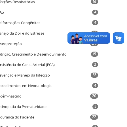
fecções Respiratórias
16
AS
4
lformações Congênitas
4
nejo da Dor e do Estresse
16
uroproteção
24
trição, Crescimento e Desenvolvimento
19
rsistência do Canal Arterial (PCA)
2
evenção e Manejo da Infecção
33
ocedimentos em Neonatologia
4
cém-nascido
20
tinopatia da Prematuridade
3
gurança do Paciente
22