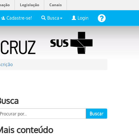
mação
Legislação
Canais
Cadastre-se!
Busca
Login
crição
Busca
Buscar
Mais conteúdo