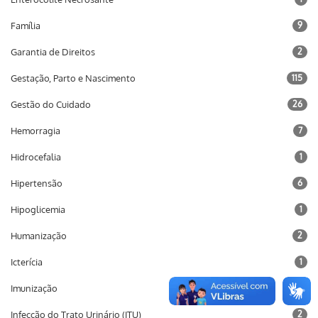
Família
9
Garantia de Direitos
2
Gestação, Parto e Nascimento
115
Gestão do Cuidado
26
Hemorragia
7
Hidrocefalia
1
Hipertensão
6
Hipoglicemia
1
Humanização
2
Icterícia
1
Imunização
10
Infecção do Trato Urinário (ITU)
2