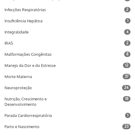
Infecções Respiratórias
2
Insuficiência Hepática
1
Integralidade
4
IRAS
2
Malformações Congênitas
8
Manejo da Dor e do Estresse
12
Morte Materna
37
Neuroproteção
24
Nutrição, Crescimento e
18
Desenvolvimento
Parada Cardiorrespiratória
1
Parto e Nascimento
23