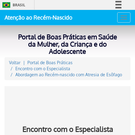
BRASIL
Simplifique!
Atenção ao Recém-Nascido
Toggl
Comunica BR
navig
Participe
Portal de Boas Práticas em Saúde
Acesso à informação
da Mulher, da Criança e do
Adolescente
Legislação
Canais
Voltar
Portal de Boas Práticas
Encontro com o Especialista
Abordagem ao Recém-nascido com Atresia de Esôfago
Encontro com o Especialista