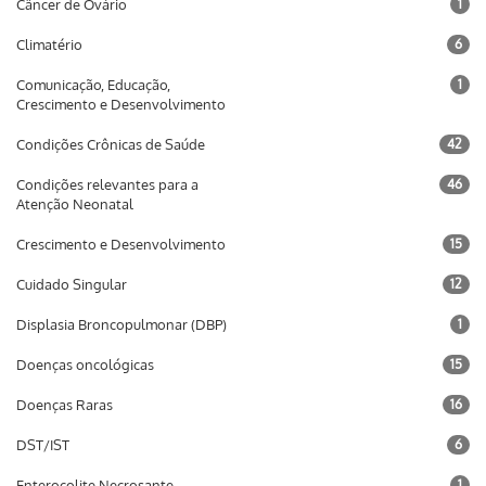
Câncer de Ovário
1
Climatério
6
Comunicação, Educação,
1
Crescimento e Desenvolvimento
Condições Crônicas de Saúde
42
Condições relevantes para a
46
Atenção Neonatal
Crescimento e Desenvolvimento
15
Cuidado Singular
12
Displasia Broncopulmonar (DBP)
1
Doenças oncológicas
15
Doenças Raras
16
DST/IST
6
Enterocolite Necrosante
1