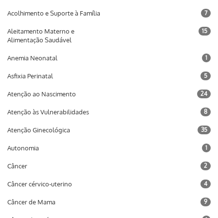
Acolhimento e Suporte à Família
7
Aleitamento Materno e
15
Alimentação Saudável
Anemia Neonatal
1
Asfixia Perinatal
5
Atenção ao Nascimento
24
Atenção às Vulnerabilidades
8
Atenção Ginecológica
35
Autonomia
1
Câncer
2
Câncer cérvico-uterino
4
Câncer de Mama
9