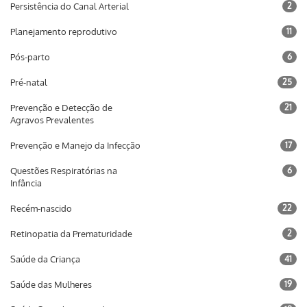
Persistência do Canal Arterial
2
Planejamento reprodutivo
11
Pós-parto
6
Pré-natal
25
Prevenção e Detecção de
21
Agravos Prevalentes
Prevenção e Manejo da Infecção
17
Questões Respiratórias na
6
Infância
Recém-nascido
22
Retinopatia da Prematuridade
2
Saúde da Criança
41
Saúde das Mulheres
19