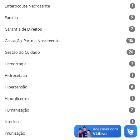
Enterocolite Necrosante
1
Família
9
Garantia de Direitos
2
Gestação, Parto e Nascimento
115
Gestão do Cuidado
26
Hemorragia
7
Hidrocefalia
1
Hipertensão
6
Hipoglicemia
1
Humanização
2
Icterícia
1
Imunização
10