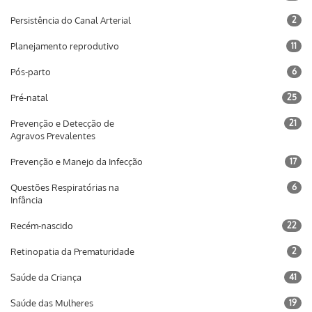
Persistência do Canal Arterial
2
Planejamento reprodutivo
11
Pós-parto
6
Pré-natal
25
Prevenção e Detecção de
21
Agravos Prevalentes
Prevenção e Manejo da Infecção
17
Questões Respiratórias na
6
Infância
Recém-nascido
22
Retinopatia da Prematuridade
2
Saúde da Criança
41
Saúde das Mulheres
19