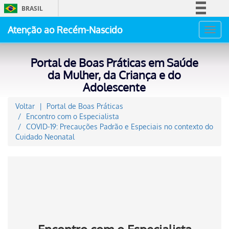
BRASIL
Simplifique!
Atenção ao Recém-Nascido
Toggl
Comunica BR
navig
Participe
Portal de Boas Práticas em Saúde
Acesso à informação
da Mulher, da Criança e do
Adolescente
Legislação
Canais
Voltar
Portal de Boas Práticas
Encontro com o Especialista
COVID-19: Precauções Padrão e Especiais no contexto do
Cuidado Neonatal