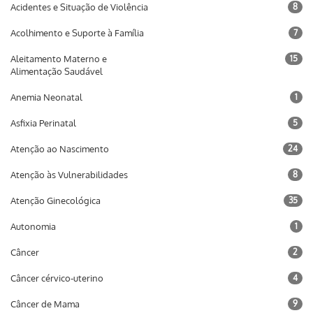
Acidentes e Situação de Violência
8
Acolhimento e Suporte à Família
7
Aleitamento Materno e
15
Alimentação Saudável
Anemia Neonatal
1
Asfixia Perinatal
5
Atenção ao Nascimento
24
Atenção às Vulnerabilidades
8
Atenção Ginecológica
35
Autonomia
1
Câncer
2
Câncer cérvico-uterino
4
Câncer de Mama
9