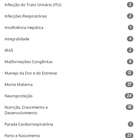
Infecção do Trato Urinário (ITU)
2
Infecções Respiratórias
2
Insuficiência Hepática
1
Integralidade
4
IRAS
2
Malformações Congênitas
8
Manejo da Dor e do Estresse
12
Morte Materna
37
Neuroproteção
24
Nutrição, Crescimento e
18
Desenvolvimento
Parada Cardiorrespiratória
1
Parto e Nascimento
23