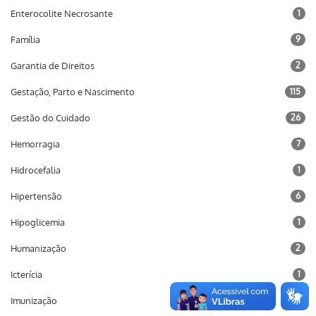
Enterocolite Necrosante
1
Família
9
Garantia de Direitos
2
Gestação, Parto e Nascimento
115
Gestão do Cuidado
26
Hemorragia
7
Hidrocefalia
1
Hipertensão
6
Hipoglicemia
1
Humanização
2
Icterícia
1
Imunização
10