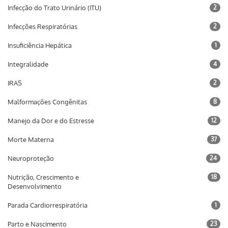
Infecção do Trato Urinário (ITU)
2
Infecções Respiratórias
2
Insuficiência Hepática
1
Integralidade
4
IRAS
2
Malformações Congênitas
8
Manejo da Dor e do Estresse
12
Morte Materna
37
Neuroproteção
24
Nutrição, Crescimento e
18
Desenvolvimento
Parada Cardiorrespiratória
1
Parto e Nascimento
23