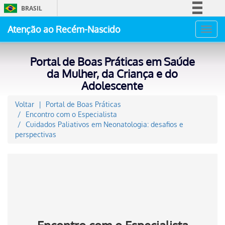
BRASIL
Simplifique!
Atenção ao Recém-Nascido
Toggl
Comunica BR
navig
Participe
Portal de Boas Práticas em Saúde
Acesso à informação
da Mulher, da Criança e do
Adolescente
Legislação
Canais
Voltar
Portal de Boas Práticas
Encontro com o Especialista
Cuidados Paliativos em Neonatologia: desafios e
perspectivas