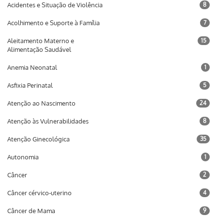
Acidentes e Situação de Violência
8
Acolhimento e Suporte à Família
7
Aleitamento Materno e
15
Alimentação Saudável
Anemia Neonatal
1
Asfixia Perinatal
5
Atenção ao Nascimento
24
Atenção às Vulnerabilidades
8
Atenção Ginecológica
35
Autonomia
1
Câncer
2
Câncer cérvico-uterino
4
Câncer de Mama
9