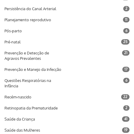
Persistência do Canal Arterial
2
Planejamento reprodutivo
11
Pós-parto
6
Pré-natal
25
Prevenção e Detecção de
21
Agravos Prevalentes
Prevenção e Manejo da Infecção
17
Questões Respiratórias na
6
Infância
Recém-nascido
22
Retinopatia da Prematuridade
2
Saúde da Criança
41
Saúde das Mulheres
19