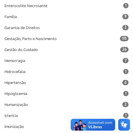
Enterocolite Necrosante
1
Família
9
Garantia de Direitos
2
Gestação, Parto e Nascimento
115
Gestão do Cuidado
26
Hemorragia
7
Hidrocefalia
1
Hipertensão
6
Hipoglicemia
1
Humanização
2
Icterícia
1
Imunização
10