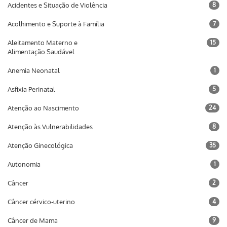
Acidentes e Situação de Violência
8
Acolhimento e Suporte à Família
7
Aleitamento Materno e
15
Alimentação Saudável
Anemia Neonatal
1
Asfixia Perinatal
5
Atenção ao Nascimento
24
Atenção às Vulnerabilidades
8
Atenção Ginecológica
35
Autonomia
1
Câncer
2
Câncer cérvico-uterino
4
Câncer de Mama
9