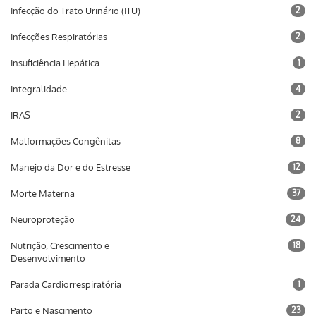
Infecção do Trato Urinário (ITU)
2
Infecções Respiratórias
2
Insuficiência Hepática
1
Integralidade
4
IRAS
2
Malformações Congênitas
8
Manejo da Dor e do Estresse
12
Morte Materna
37
Neuroproteção
24
Nutrição, Crescimento e
18
Desenvolvimento
Parada Cardiorrespiratória
1
Parto e Nascimento
23