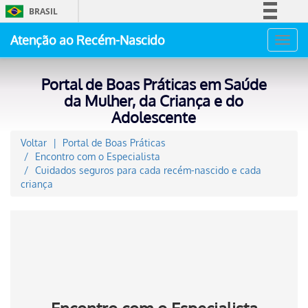
BRASIL
Simplifique!
Atenção ao Recém-Nascido
Toggl
Comunica BR
navig
Participe
Portal de Boas Práticas em Saúde
Acesso à informação
da Mulher, da Criança e do
Adolescente
Legislação
Canais
Voltar
Portal de Boas Práticas
Encontro com o Especialista
Cuidados seguros para cada recém-nascido e cada
criança