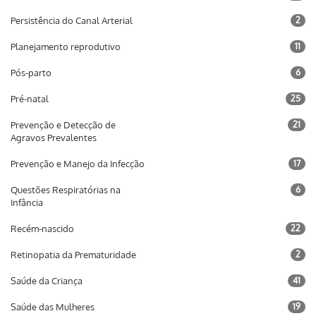
Persistência do Canal Arterial
2
Planejamento reprodutivo
11
Pós-parto
6
Pré-natal
25
Prevenção e Detecção de
21
Agravos Prevalentes
Prevenção e Manejo da Infecção
17
Questões Respiratórias na
6
Infância
Recém-nascido
22
Retinopatia da Prematuridade
2
Saúde da Criança
41
Saúde das Mulheres
19