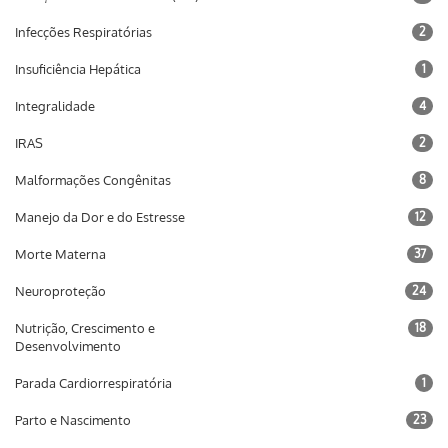
Infecções Respiratórias
2
Insuficiência Hepática
1
Integralidade
4
IRAS
2
Malformações Congênitas
8
Manejo da Dor e do Estresse
12
Morte Materna
37
Neuroproteção
24
Nutrição, Crescimento e
18
Desenvolvimento
Parada Cardiorrespiratória
1
Parto e Nascimento
23