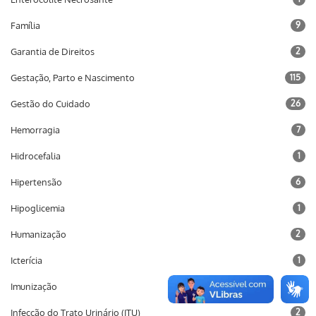
Família
9
Garantia de Direitos
2
Gestação, Parto e Nascimento
115
Gestão do Cuidado
26
Hemorragia
7
Hidrocefalia
1
Hipertensão
6
Hipoglicemia
1
Humanização
2
Icterícia
1
Imunização
10
Infecção do Trato Urinário (ITU)
2