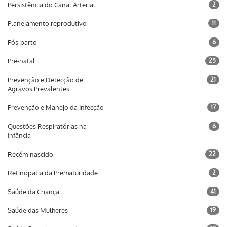
Persistência do Canal Arterial
2
Planejamento reprodutivo
11
Pós-parto
6
Pré-natal
25
Prevenção e Detecção de
21
Agravos Prevalentes
Prevenção e Manejo da Infecção
17
Questões Respiratórias na
6
Infância
Recém-nascido
22
Retinopatia da Prematuridade
2
Saúde da Criança
41
Saúde das Mulheres
19