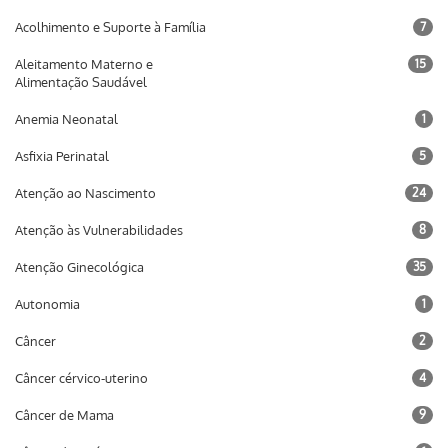
Acolhimento e Suporte à Família
7
Aleitamento Materno e
15
Alimentação Saudável
Anemia Neonatal
1
Asfixia Perinatal
5
Atenção ao Nascimento
24
Atenção às Vulnerabilidades
8
Atenção Ginecológica
35
Autonomia
1
Câncer
2
Câncer cérvico-uterino
4
Câncer de Mama
9