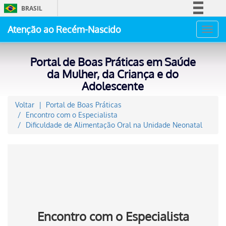
BRASIL
Simplifique!
Atenção ao Recém-Nascido
Toggl
Comunica BR
navig
Participe
Portal de Boas Práticas em Saúde
Acesso à informação
da Mulher, da Criança e do
Adolescente
Legislação
Canais
Voltar
Portal de Boas Práticas
Encontro com o Especialista
Dificuldade de Alimentação Oral na Unidade Neonatal
Encontro com o Especialista