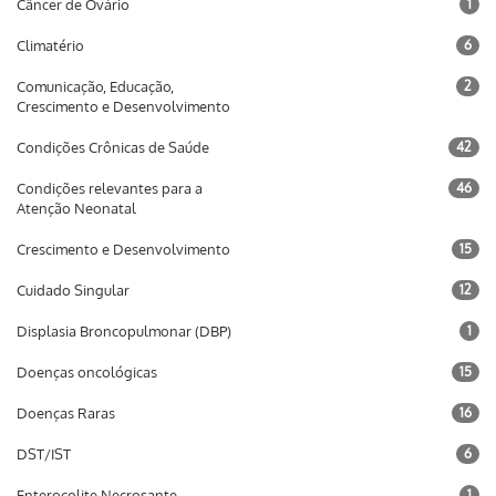
Câncer de Ovário
1
Climatério
6
Comunicação, Educação,
2
Crescimento e Desenvolvimento
Condições Crônicas de Saúde
42
Condições relevantes para a
46
Atenção Neonatal
Crescimento e Desenvolvimento
15
Cuidado Singular
12
Displasia Broncopulmonar (DBP)
1
Doenças oncológicas
15
Doenças Raras
16
DST/IST
6
Enterocolite Necrosante
1