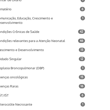
ncer de Ovário
imatério
6
municação, Educação, Crescimento e
1
esenvolvimento
ndições Crônicas de Saúde
42
ndições relevantes para a Atenção Neonatal
46
escimento e Desenvolvimento
15
idado Singular
12
splasia Broncopulmonar (DBP)
1
enças oncológicas
15
enças Raras
16
T/IST
6
terocolite Necrosante
1