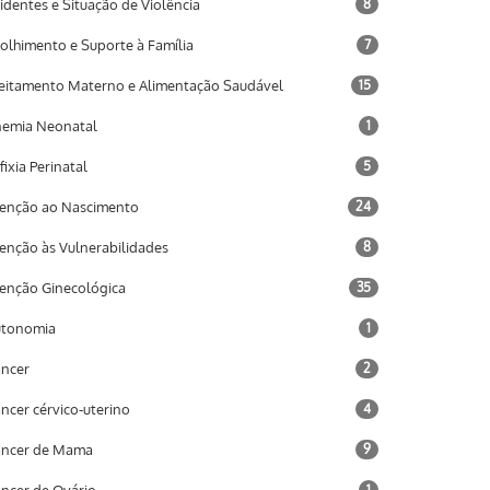
identes e Situação de Violência
8
olhimento e Suporte à Família
7
eitamento Materno e Alimentação Saudável
15
emia Neonatal
1
fixia Perinatal
5
enção ao Nascimento
24
enção às Vulnerabilidades
8
enção Ginecológica
35
utonomia
1
ncer
2
ncer cérvico-uterino
4
âncer de Mama
9
1