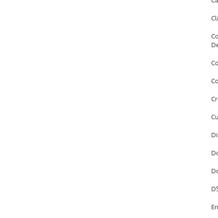
Câ
Cl
Co
D
Co
Co
Cr
Cu
Di
Do
Do
DS
En