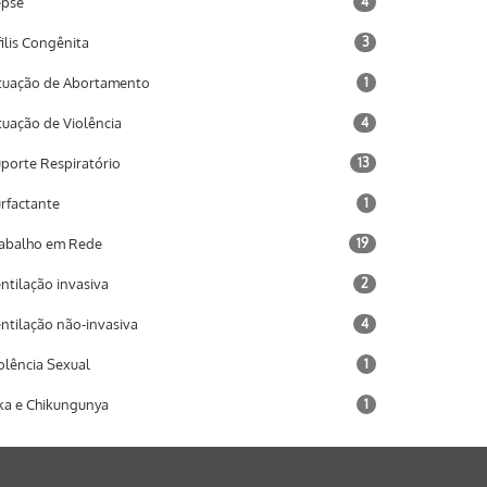
epse
4
filis Congênita
3
tuação de Abortamento
1
tuação de Violência
4
porte Respiratório
13
rfactante
1
abalho em Rede
19
ntilação invasiva
2
ntilação não-invasiva
4
olência Sexual
1
ka e Chikungunya
1