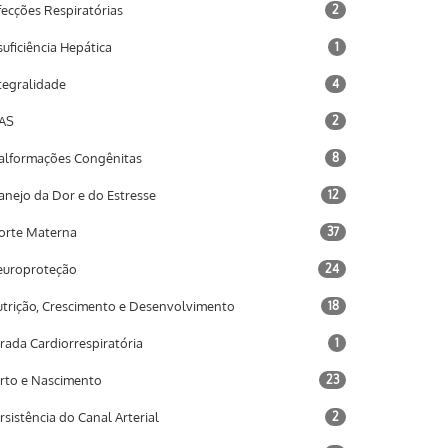
fecções Respiratórias
2
suficiência Hepática
1
tegralidade
4
AS
2
lformações Congênitas
8
nejo da Dor e do Estresse
12
rte Materna
37
uroproteção
24
trição, Crescimento e Desenvolvimento
18
rada Cardiorrespiratória
1
rto e Nascimento
23
rsistência do Canal Arterial
2