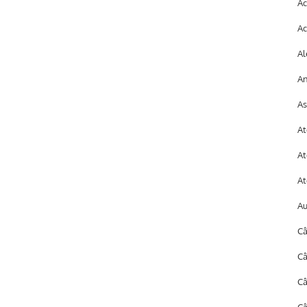
Ac
Ac
Al
An
As
At
At
At
A
Câ
Câ
C