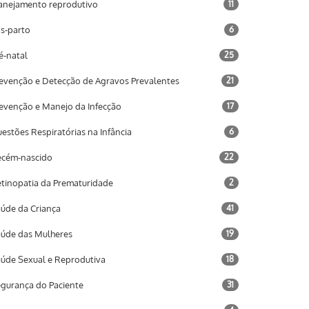
anejamento reprodutivo
11
s-parto
6
é-natal
25
evenção e Detecção de Agravos Prevalentes
21
evenção e Manejo da Infecção
17
estões Respiratórias na Infância
6
cém-nascido
22
tinopatia da Prematuridade
2
úde da Criança
41
úde das Mulheres
19
úde Sexual e Reprodutiva
18
gurança do Paciente
31