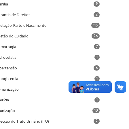
mília
9
rantia de Direitos
2
stação, Parto e Nascimento
115
stão do Cuidado
26
morragia
7
drocefalia
1
pertensão
6
poglicemia
1
umanização
2
terícia
1
unização
10
fecção do Trato Urinário (ITU)
2