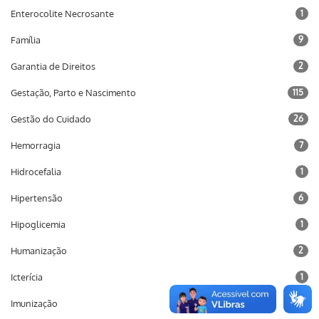
Enterocolite Necrosante
1
Família
9
Garantia de Direitos
2
Gestação, Parto e Nascimento
115
Gestão do Cuidado
26
Hemorragia
7
Hidrocefalia
1
Hipertensão
6
Hipoglicemia
1
Humanização
2
Icterícia
1
Imunização
10