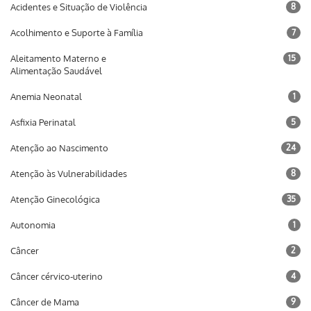
Acidentes e Situação de Violência
8
Acolhimento e Suporte à Família
7
Aleitamento Materno e
15
Alimentação Saudável
Anemia Neonatal
1
Asfixia Perinatal
5
Atenção ao Nascimento
24
Atenção às Vulnerabilidades
8
Atenção Ginecológica
35
Autonomia
1
Câncer
2
Câncer cérvico-uterino
4
Câncer de Mama
9