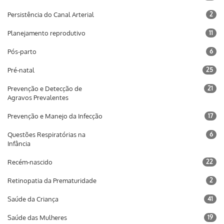
Persistência do Canal Arterial
2
Planejamento reprodutivo
11
Pós-parto
6
Pré-natal
25
Prevenção e Detecção de
21
Agravos Prevalentes
Prevenção e Manejo da Infecção
17
Questões Respiratórias na
6
Infância
Recém-nascido
22
Retinopatia da Prematuridade
2
Saúde da Criança
41
Saúde das Mulheres
19