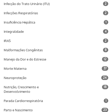
Infecção do Trato Urinário (ITU)
2
Infecções Respiratórias
2
Insuficiência Hepática
1
Integralidade
4
IRAS
2
Malformações Congênitas
8
Manejo da Dor e do Estresse
12
Morte Materna
37
Neuroproteção
24
Nutrição, Crescimento e
18
Desenvolvimento
Parada Cardiorrespiratória
1
Parto e Nascimento
23