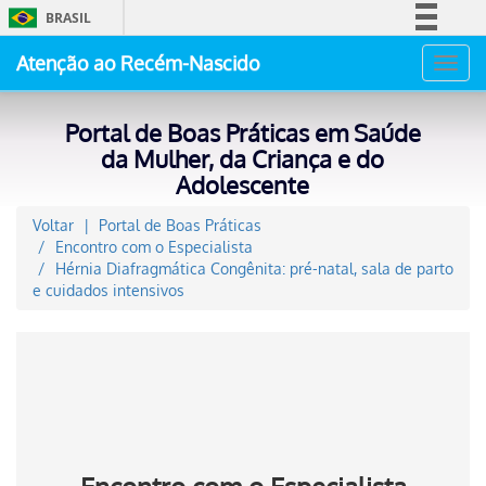
BRASIL
Simplifique!
Atenção ao Recém-Nascido
Toggl
Comunica BR
navig
Participe
Portal de Boas Práticas em Saúde
Acesso à informação
da Mulher, da Criança e do
Adolescente
Legislação
Canais
Voltar
Portal de Boas Práticas
Encontro com o Especialista
Hérnia Diafragmática Congênita: pré-natal, sala de parto
e cuidados intensivos