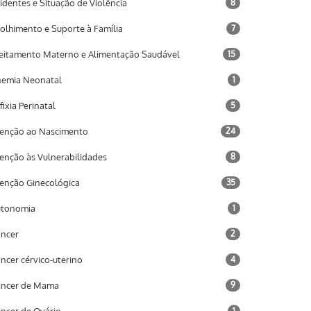
identes e Situação de Violência
8
olhimento e Suporte à Família
7
eitamento Materno e Alimentação Saudável
15
emia Neonatal
1
fixia Perinatal
5
enção ao Nascimento
24
enção às Vulnerabilidades
8
enção Ginecológica
35
utonomia
1
ncer
2
ncer cérvico-uterino
4
âncer de Mama
9
1