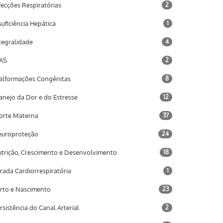
fecções Respiratórias
2
suficiência Hepática
1
tegralidade
4
AS
2
lformações Congênitas
8
nejo da Dor e do Estresse
12
rte Materna
37
uroproteção
24
trição, Crescimento e Desenvolvimento
18
rada Cardiorrespiratória
1
rto e Nascimento
23
rsistência do Canal Arterial
2