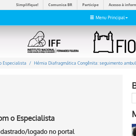
Simplifique!
Comunica BR
Participe
Acesso à infor
Menu Principal
 Especialista
Hérnia Diafragmática Congênita: seguimento ambul
om o Especialista
cadastrado/logado no portal