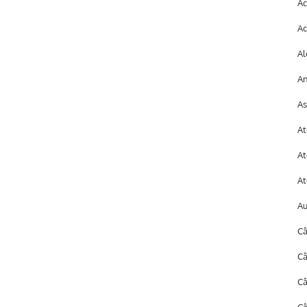
Ac
Ac
Al
An
As
At
At
At
A
Câ
Câ
C