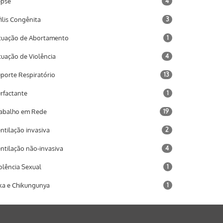
epse
4
filis Congênita
3
tuação de Abortamento
1
tuação de Violência
4
porte Respiratório
13
rfactante
1
abalho em Rede
19
ntilação invasiva
2
ntilação não-invasiva
4
olência Sexual
1
ka e Chikungunya
1