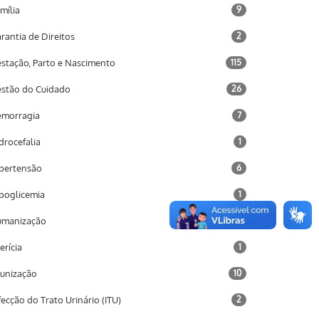
mília
9
rantia de Direitos
2
stação, Parto e Nascimento
115
stão do Cuidado
26
morragia
7
drocefalia
1
pertensão
6
poglicemia
1
umanização
2
terícia
1
unização
10
fecção do Trato Urinário (ITU)
2