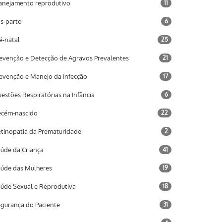
anejamento reprodutivo
11
s-parto
6
é-natal
25
evenção e Detecção de Agravos Prevalentes
21
evenção e Manejo da Infecção
17
estões Respiratórias na Infância
6
cém-nascido
22
tinopatia da Prematuridade
2
úde da Criança
41
úde das Mulheres
19
úde Sexual e Reprodutiva
18
gurança do Paciente
31