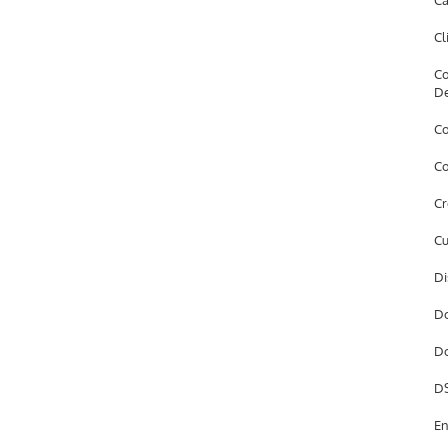
Câ
Cl
Co
D
Co
Co
Cr
Cu
Di
Do
Do
DS
En