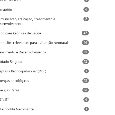
ncer de Ovário
imatério
6
municação, Educação, Crescimento e
2
esenvolvimento
ndições Crônicas de Saúde
42
ndições relevantes para a Atenção Neonatal
46
escimento e Desenvolvimento
15
idado Singular
12
splasia Broncopulmonar (DBP)
1
enças oncológicas
15
enças Raras
16
T/IST
6
terocolite Necrosante
1