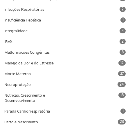
Infecções Respiratórias
2
Insuficiência Hepática
1
Integralidade
4
IRAS
2
Malformações Congênitas
8
Manejo da Dor e do Estresse
12
Morte Materna
37
Neuroproteção
24
Nutrição, Crescimento e
18
Desenvolvimento
Parada Cardiorrespiratória
1
Parto e Nascimento
23