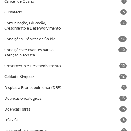
Câncer de Ovário
1
Climatério
6
Comunicação, Educação,
2
Crescimento e Desenvolvimento
Condições Crônicas de Saúde
42
Condições relevantes para a
46
Atenção Neonatal
Crescimento e Desenvolvimento
15
Cuidado Singular
12
Displasia Broncopulmonar (DBP)
1
Doenças oncológicas
15
Doenças Raras
16
DST/IST
6
Enterocolite Necrosante
1