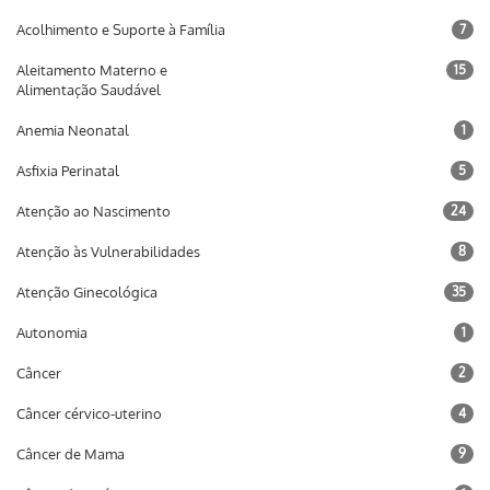
Acolhimento e Suporte à Família
7
Aleitamento Materno e
15
Alimentação Saudável
Anemia Neonatal
1
Asfixia Perinatal
5
Atenção ao Nascimento
24
Atenção às Vulnerabilidades
8
Atenção Ginecológica
35
Autonomia
1
Câncer
2
Câncer cérvico-uterino
4
Câncer de Mama
9