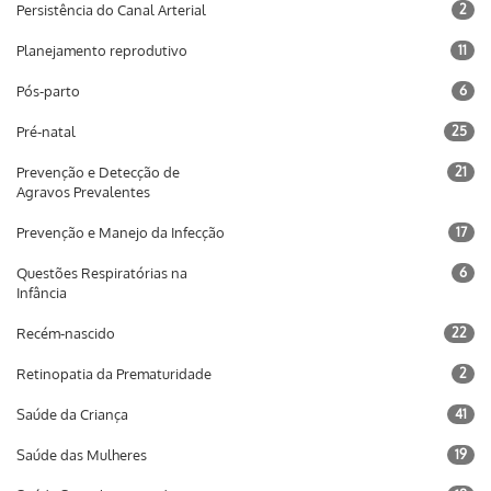
Persistência do Canal Arterial
2
Planejamento reprodutivo
11
Pós-parto
6
Pré-natal
25
Prevenção e Detecção de
21
Agravos Prevalentes
Prevenção e Manejo da Infecção
17
Questões Respiratórias na
6
Infância
Recém-nascido
22
Retinopatia da Prematuridade
2
Saúde da Criança
41
Saúde das Mulheres
19