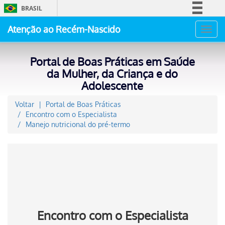
BRASIL
Simplifique!
Atenção ao Recém-Nascido
Toggl
Comunica BR
navig
Participe
Portal de Boas Práticas em Saúde
Acesso à informação
da Mulher, da Criança e do
Adolescente
Legislação
Canais
Voltar
Portal de Boas Práticas
Encontro com o Especialista
Manejo nutricional do pré-termo
Encontro com o Especialista