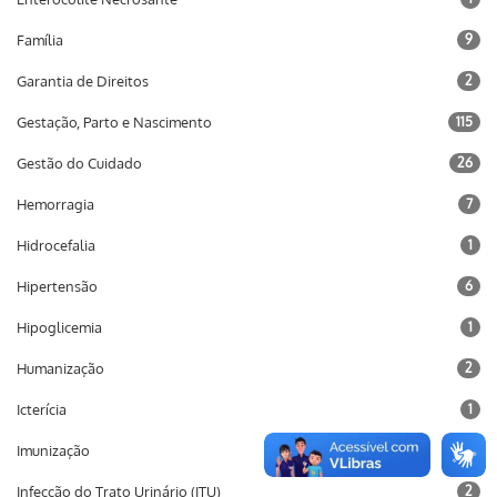
Família
9
Garantia de Direitos
2
Gestação, Parto e Nascimento
115
Gestão do Cuidado
26
Hemorragia
7
Hidrocefalia
1
Hipertensão
6
Hipoglicemia
1
Humanização
2
Icterícia
1
Imunização
10
Infecção do Trato Urinário (ITU)
2