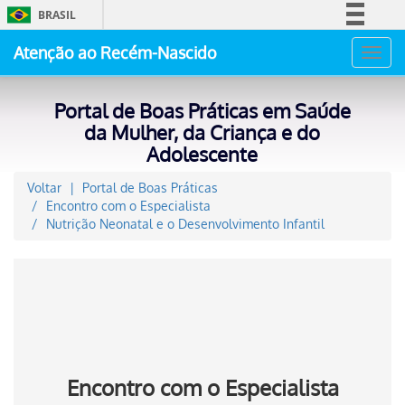
BRASIL
Simplifique!
Atenção ao Recém-Nascido
Toggl
Comunica BR
navig
Participe
Portal de Boas Práticas em Saúde
Acesso à informação
da Mulher, da Criança e do
Adolescente
Legislação
Canais
Voltar
Portal de Boas Práticas
Encontro com o Especialista
Nutrição Neonatal e o Desenvolvimento Infantil
Encontro com o Especialista