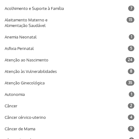
Acolhimento e Suporte à Família
7
Aleitamento Materno e
15
Alimentação Saudável
Anemia Neonatal
1
Asfixia Perinatal
5
Atenção ao Nascimento
24
Atenção às Vulnerabilidades
8
Atenção Ginecológica
35
Autonomia
1
Câncer
2
Câncer cérvico-uterino
4
Câncer de Mama
9