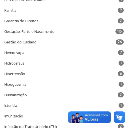
Família
9
Garantia de Direitos
2
Gestação, Parto e Nascimento
115
Gestão do Cuidado
26
Hemorragia
7
Hidrocefalia
1
Hipertensão
6
Hipoglicemia
1
Humanização
2
Icterícia
1
Imunização
10
Infecção do Trato Urinário (ITU)
2