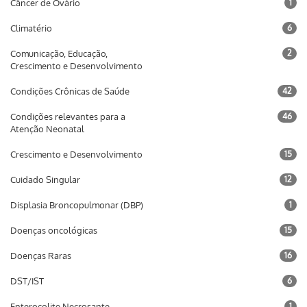
Câncer de Ovário
1
Climatério
6
Comunicação, Educação,
2
Crescimento e Desenvolvimento
Condições Crônicas de Saúde
42
Condições relevantes para a
46
Atenção Neonatal
Crescimento e Desenvolvimento
15
Cuidado Singular
12
Displasia Broncopulmonar (DBP)
1
Doenças oncológicas
15
Doenças Raras
16
DST/IST
6
Enterocolite Necrosante
1