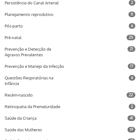
Persistência do Canal Arterial
2
Planejamento reprodutivo
11
Pós-parto
6
Pré-natal
25
Prevenção e Detecção de
21
Agravos Prevalentes
Prevenção e Manejo da Infecção
17
Questões Respiratórias na
6
Infância
Recém-nascido
22
Retinopatia da Prematuridade
2
Saúde da Criança
41
Saúde das Mulheres
19