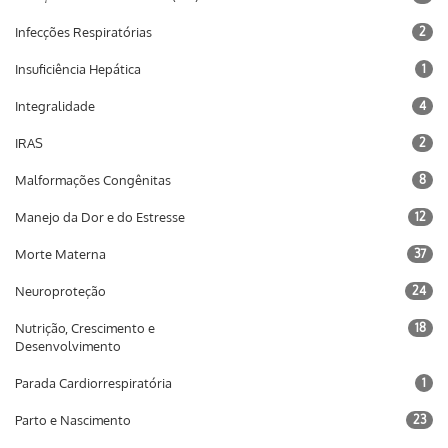
Infecções Respiratórias
2
Insuficiência Hepática
1
Integralidade
4
IRAS
2
Malformações Congênitas
8
Manejo da Dor e do Estresse
12
Morte Materna
37
Neuroproteção
24
Nutrição, Crescimento e
18
Desenvolvimento
Parada Cardiorrespiratória
1
Parto e Nascimento
23