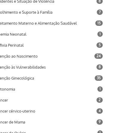
identes e Situação de Violência
8
olhimento e Suporte à Família
7
eitamento Materno e Alimentação Saudável
15
emia Neonatal
1
fixia Perinatal
5
enção ao Nascimento
24
enção às Vulnerabilidades
8
enção Ginecológica
35
utonomia
1
ncer
2
ncer cérvico-uterino
4
âncer de Mama
9
1