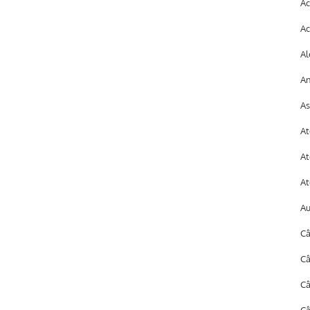
Ac
Ac
Al
An
As
At
At
At
A
Câ
Câ
C