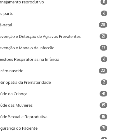
anejamento reprodutivo
11
s-parto
6
é-natal
25
evenção e Detecção de Agravos Prevalentes
21
evenção e Manejo da Infecção
17
estões Respiratórias na Infância
6
cém-nascido
22
tinopatia da Prematuridade
2
úde da Criança
41
úde das Mulheres
19
úde Sexual e Reprodutiva
18
gurança do Paciente
31