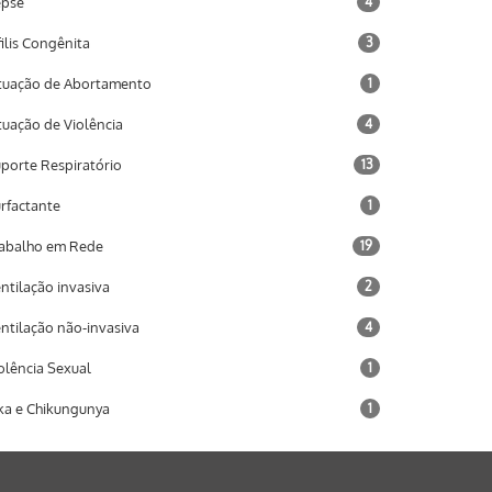
epse
4
filis Congênita
3
tuação de Abortamento
1
tuação de Violência
4
porte Respiratório
13
rfactante
1
abalho em Rede
19
ntilação invasiva
2
ntilação não-invasiva
4
olência Sexual
1
ka e Chikungunya
1