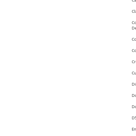
Câ
Cl
Co
D
Co
Co
Cr
Cu
Di
Do
Do
DS
En