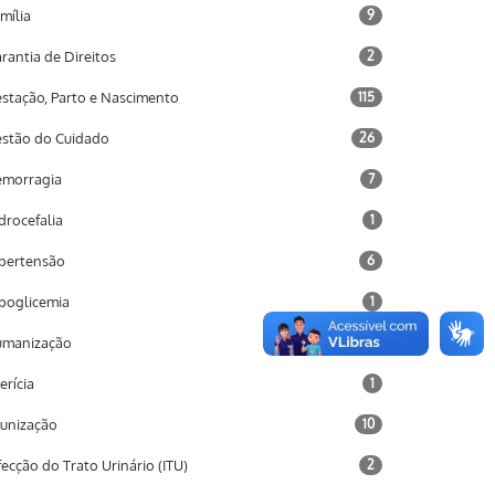
mília
9
rantia de Direitos
2
stação, Parto e Nascimento
115
stão do Cuidado
26
morragia
7
drocefalia
1
pertensão
6
poglicemia
1
umanização
2
terícia
1
unização
10
fecção do Trato Urinário (ITU)
2