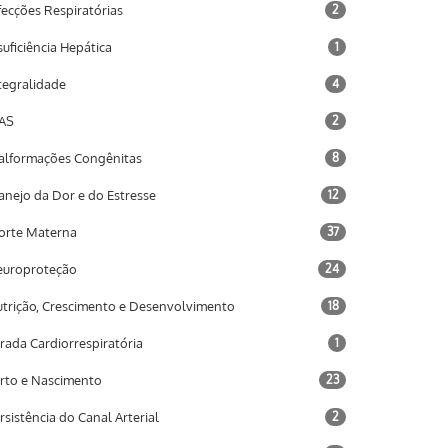
fecções Respiratórias
2
suficiência Hepática
1
tegralidade
4
AS
2
lformações Congênitas
8
nejo da Dor e do Estresse
12
rte Materna
37
uroproteção
24
trição, Crescimento e Desenvolvimento
18
rada Cardiorrespiratória
1
rto e Nascimento
23
rsistência do Canal Arterial
2