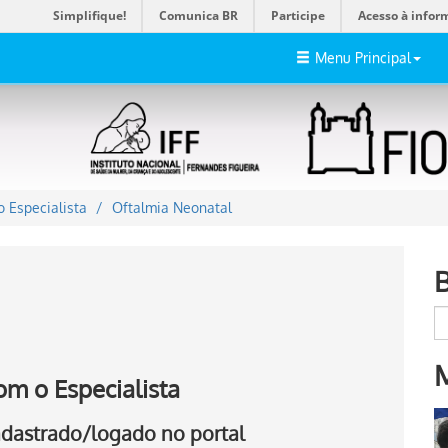
Simplifique!
Comunica BR
Participe
Acesso à infor
Menu Principal
 Especialista
Oftalmia Neonatal
om o Especialista
cadastrado/logado no portal