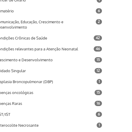
ncer de Ovário
imatério
6
municação, Educação, Crescimento e
2
esenvolvimento
ndições Crônicas de Saúde
42
ndições relevantes para a Atenção Neonatal
46
escimento e Desenvolvimento
15
idado Singular
12
splasia Broncopulmonar (DBP)
1
enças oncológicas
15
enças Raras
16
T/IST
6
terocolite Necrosante
1