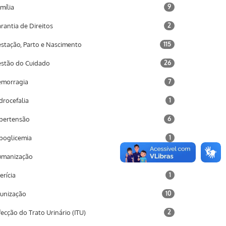
mília
9
rantia de Direitos
2
stação, Parto e Nascimento
115
stão do Cuidado
26
morragia
7
drocefalia
1
pertensão
6
poglicemia
1
umanização
2
terícia
1
unização
10
fecção do Trato Urinário (ITU)
2