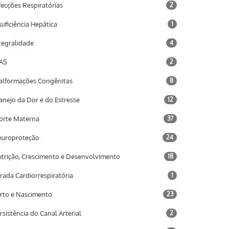
fecções Respiratórias
2
suficiência Hepática
1
tegralidade
4
AS
2
lformações Congênitas
8
nejo da Dor e do Estresse
12
rte Materna
37
uroproteção
24
trição, Crescimento e Desenvolvimento
18
rada Cardiorrespiratória
1
rto e Nascimento
23
rsistência do Canal Arterial
2