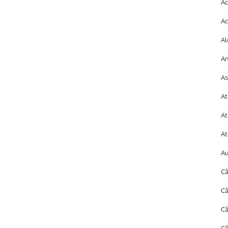
Ac
Ac
Al
An
As
At
At
At
A
Câ
Câ
C