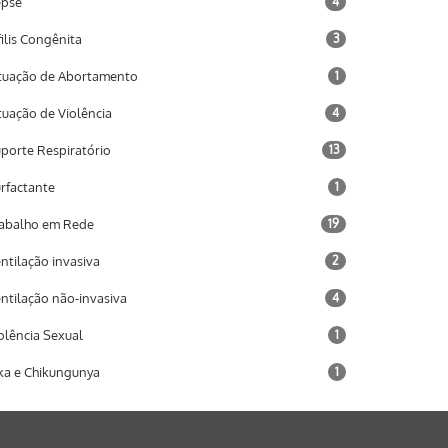
epse
4
filis Congênita
3
tuação de Abortamento
1
tuação de Violência
4
porte Respiratório
13
rfactante
1
abalho em Rede
19
ntilação invasiva
2
ntilação não-invasiva
4
olência Sexual
1
ka e Chikungunya
1