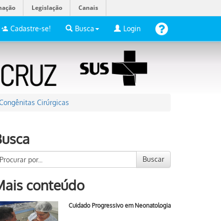
mação
Legislação
Canais
Cadastre-se!
Busca
Login
ongênitas Cirúrgicas
Busca
Buscar
Mais conteúdo
Cuidado Progressivo em Neonatologia