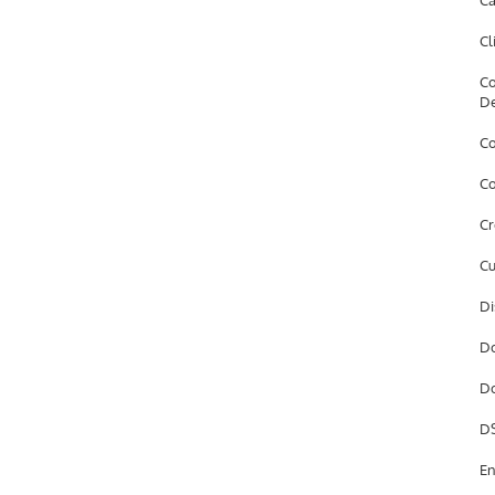
Câ
Cl
Co
D
Co
Co
Cr
Cu
Di
Do
Do
DS
En