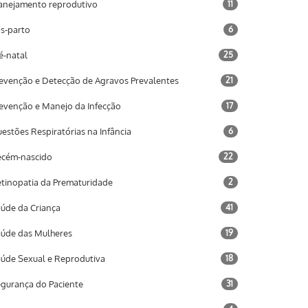
anejamento reprodutivo
11
s-parto
6
é-natal
25
evenção e Detecção de Agravos Prevalentes
21
evenção e Manejo da Infecção
17
estões Respiratórias na Infância
6
cém-nascido
22
tinopatia da Prematuridade
2
úde da Criança
41
úde das Mulheres
19
úde Sexual e Reprodutiva
18
gurança do Paciente
31