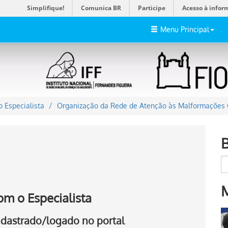
Simplifique!
Comunica BR
Participe
Acesso à infor
Menu Principal
 Especialista
Organização da Rede de Atenção às Malformações C
om o Especialista
cadastrado/logado no portal