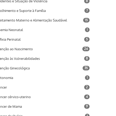
identes e Situação de Violência
8
olhimento e Suporte à Família
7
eitamento Materno e Alimentação Saudável
15
emia Neonatal
1
fixia Perinatal
5
enção ao Nascimento
24
enção às Vulnerabilidades
8
enção Ginecológica
35
utonomia
1
ncer
2
ncer cérvico-uterino
4
âncer de Mama
9
1