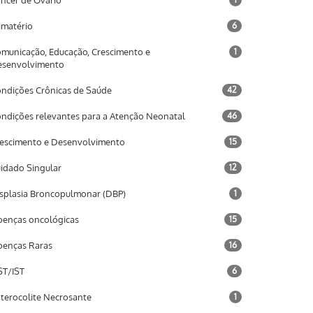
ncer de Ovário
imatério
6
municação, Educação, Crescimento e
1
esenvolvimento
ndições Crônicas de Saúde
42
ndições relevantes para a Atenção Neonatal
46
escimento e Desenvolvimento
15
idado Singular
12
splasia Broncopulmonar (DBP)
1
enças oncológicas
15
enças Raras
16
T/IST
6
terocolite Necrosante
1