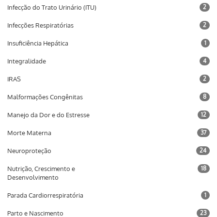
Infecção do Trato Urinário (ITU)
2
Infecções Respiratórias
2
Insuficiência Hepática
1
Integralidade
4
IRAS
2
Malformações Congênitas
8
Manejo da Dor e do Estresse
12
Morte Materna
37
Neuroproteção
24
Nutrição, Crescimento e
18
Desenvolvimento
Parada Cardiorrespiratória
1
Parto e Nascimento
23