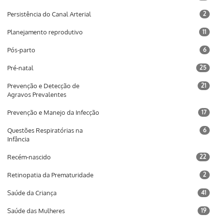
Persistência do Canal Arterial
2
Planejamento reprodutivo
11
Pós-parto
6
Pré-natal
25
Prevenção e Detecção de
21
Agravos Prevalentes
Prevenção e Manejo da Infecção
17
Questões Respiratórias na
6
Infância
Recém-nascido
22
Retinopatia da Prematuridade
2
Saúde da Criança
41
Saúde das Mulheres
19