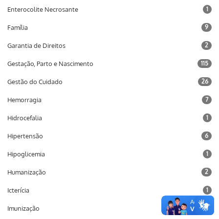
Enterocolite Necrosante
1
Família
9
Garantia de Direitos
2
Gestação, Parto e Nascimento
115
Gestão do Cuidado
26
Hemorragia
7
Hidrocefalia
1
Hipertensão
6
Hipoglicemia
1
Humanização
2
Icterícia
1
Imunização
10