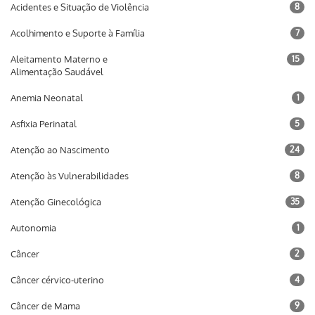
Acidentes e Situação de Violência
8
Acolhimento e Suporte à Família
7
Aleitamento Materno e
15
Alimentação Saudável
Anemia Neonatal
1
Asfixia Perinatal
5
Atenção ao Nascimento
24
Atenção às Vulnerabilidades
8
Atenção Ginecológica
35
Autonomia
1
Câncer
2
Câncer cérvico-uterino
4
Câncer de Mama
9