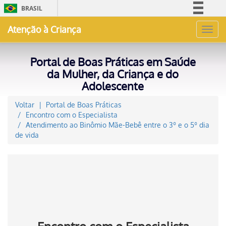
BRASIL
Simplifique!
Atenção à Criança
Toggl
Comunica BR
navig
Participe
Portal de Boas Práticas em Saúde
Acesso à informação
da Mulher, da Criança e do
Adolescente
Legislação
Canais
Voltar
Portal de Boas Práticas
Encontro com o Especialista
Atendimento ao Binômio Mãe-Bebê entre o 3º e o 5º dia
de vida