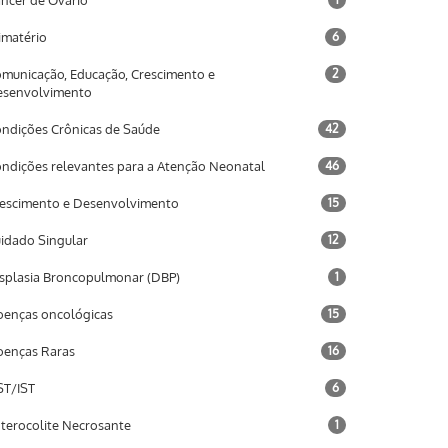
ncer de Ovário
imatério
6
municação, Educação, Crescimento e
2
esenvolvimento
ndições Crônicas de Saúde
42
ndições relevantes para a Atenção Neonatal
46
escimento e Desenvolvimento
15
idado Singular
12
splasia Broncopulmonar (DBP)
1
enças oncológicas
15
enças Raras
16
T/IST
6
terocolite Necrosante
1