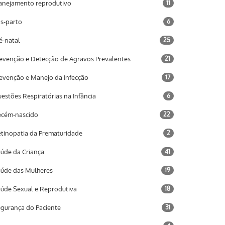
anejamento reprodutivo
11
s-parto
6
é-natal
25
evenção e Detecção de Agravos Prevalentes
21
evenção e Manejo da Infecção
17
estões Respiratórias na Infância
6
cém-nascido
22
tinopatia da Prematuridade
2
úde da Criança
41
úde das Mulheres
19
úde Sexual e Reprodutiva
18
gurança do Paciente
31