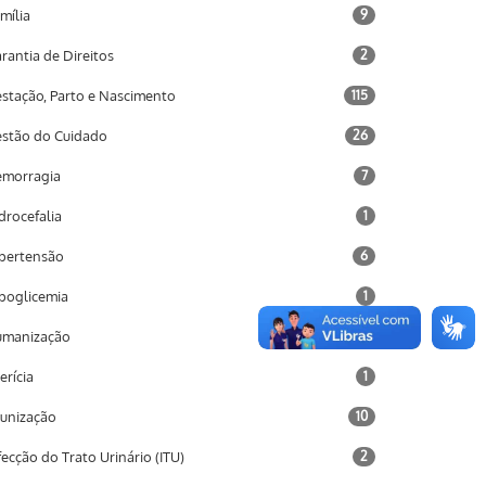
mília
9
rantia de Direitos
2
stação, Parto e Nascimento
115
stão do Cuidado
26
morragia
7
drocefalia
1
pertensão
6
poglicemia
1
umanização
2
terícia
1
unização
10
fecção do Trato Urinário (ITU)
2