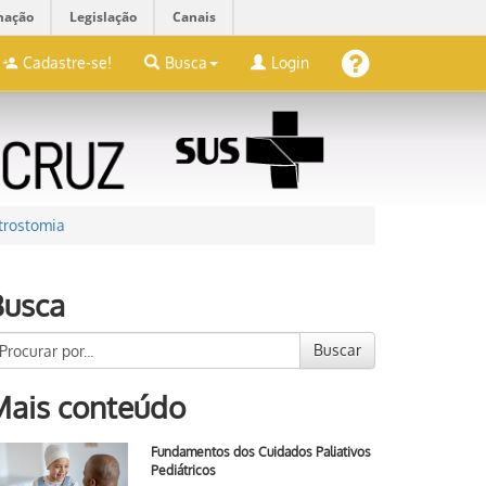
mação
Legislação
Canais
Cadastre-se!
Busca
Login
trostomia
Busca
Buscar
Mais conteúdo
Fundamentos dos Cuidados Paliativos
Pediátricos