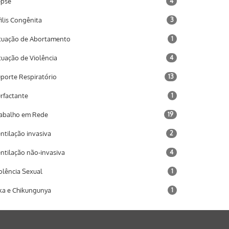
epse
4
filis Congênita
3
tuação de Abortamento
1
tuação de Violência
4
porte Respiratório
13
rfactante
1
abalho em Rede
19
ntilação invasiva
2
ntilação não-invasiva
4
olência Sexual
1
ka e Chikungunya
1