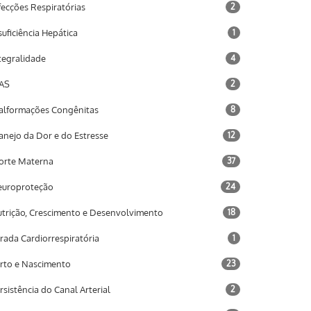
fecções Respiratórias
2
suficiência Hepática
1
tegralidade
4
AS
2
lformações Congênitas
8
nejo da Dor e do Estresse
12
rte Materna
37
uroproteção
24
trição, Crescimento e Desenvolvimento
18
rada Cardiorrespiratória
1
rto e Nascimento
23
rsistência do Canal Arterial
2