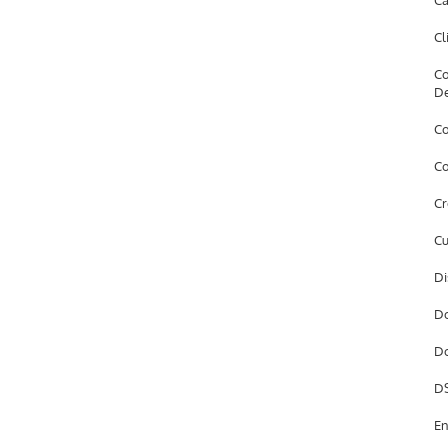
Câ
Cl
Co
D
Co
Co
Cr
Cu
Di
Do
Do
DS
En