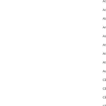
Ac
Ac
Al
An
As
At
At
At
A
Câ
Câ
C