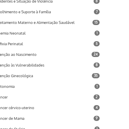
identes e Situação de Violência
8
olhimento e Suporte à Família
7
eitamento Materno e Alimentação Saudável
15
emia Neonatal
1
fixia Perinatal
5
enção ao Nascimento
24
enção às Vulnerabilidades
8
enção Ginecológica
35
utonomia
1
ncer
2
ncer cérvico-uterino
4
âncer de Mama
9
1