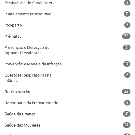
Persistência do Canal Arterial
2
Planejamento reprodutivo
11
Pós-parto
6
Pré-natal
25
Prevenção e Detecção de
21
Agravos Prevalentes
Prevenção e Manejo da Infecção
17
Questões Respiratórias na
6
Infância
Recém-nascido
22
Retinopatia da Prematuridade
2
Saúde da Criança
41
Saúde das Mulheres
19