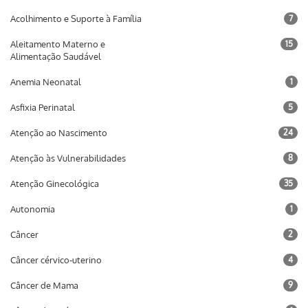
Acolhimento e Suporte à Família
7
Aleitamento Materno e
15
Alimentação Saudável
Anemia Neonatal
1
Asfixia Perinatal
5
Atenção ao Nascimento
24
Atenção às Vulnerabilidades
8
Atenção Ginecológica
35
Autonomia
1
Câncer
2
Câncer cérvico-uterino
4
Câncer de Mama
9