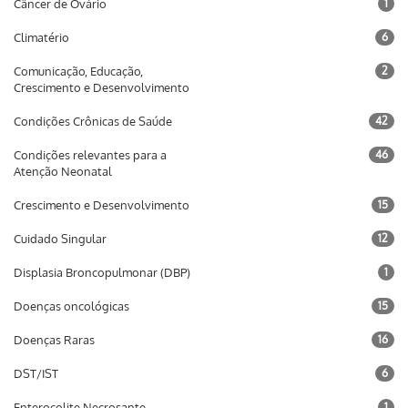
Câncer de Ovário
1
Climatério
6
Comunicação, Educação,
2
Crescimento e Desenvolvimento
Condições Crônicas de Saúde
42
Condições relevantes para a
46
Atenção Neonatal
Crescimento e Desenvolvimento
15
Cuidado Singular
12
Displasia Broncopulmonar (DBP)
1
Doenças oncológicas
15
Doenças Raras
16
DST/IST
6
Enterocolite Necrosante
1