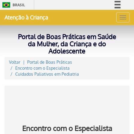
BRASIL
Simplifique!
Atenção à Criança
Toggl
Comunica BR
navig
Participe
Portal de Boas Práticas em Saúde
Acesso à informação
da Mulher, da Criança e do
Adolescente
Legislação
Canais
Voltar
Portal de Boas Práticas
Encontro com o Especialista
Cuidados Paliativos em Pediatria
Encontro com o Especialista