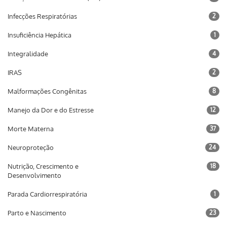
Infecções Respiratórias
2
Insuficiência Hepática
1
Integralidade
4
IRAS
2
Malformações Congênitas
8
Manejo da Dor e do Estresse
12
Morte Materna
37
Neuroproteção
24
Nutrição, Crescimento e
18
Desenvolvimento
Parada Cardiorrespiratória
1
Parto e Nascimento
23