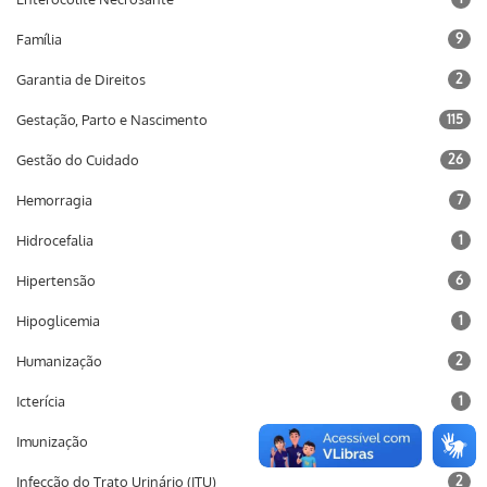
Família
9
Garantia de Direitos
2
Gestação, Parto e Nascimento
115
Gestão do Cuidado
26
Hemorragia
7
Hidrocefalia
1
Hipertensão
6
Hipoglicemia
1
Humanização
2
Icterícia
1
Imunização
10
Infecção do Trato Urinário (ITU)
2