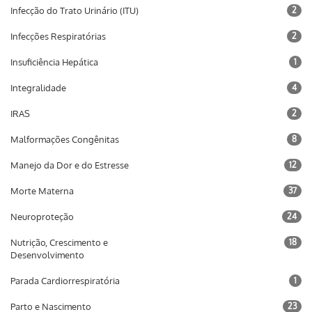
Infecção do Trato Urinário (ITU)
2
Infecções Respiratórias
2
Insuficiência Hepática
1
Integralidade
4
IRAS
2
Malformações Congênitas
8
Manejo da Dor e do Estresse
12
Morte Materna
37
Neuroproteção
24
Nutrição, Crescimento e
18
Desenvolvimento
Parada Cardiorrespiratória
1
Parto e Nascimento
23