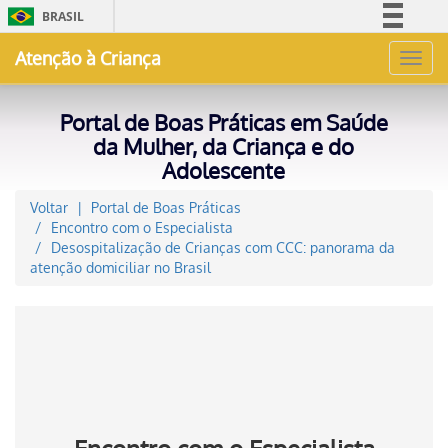
BRASIL
Simplifique!
Atenção à Criança
Toggl
Comunica BR
navig
Participe
Portal de Boas Práticas em Saúde
Acesso à informação
da Mulher, da Criança e do
Adolescente
Legislação
Canais
Voltar
Portal de Boas Práticas
Encontro com o Especialista
Desospitalização de Crianças com CCC: panorama da
atenção domiciliar no Brasil