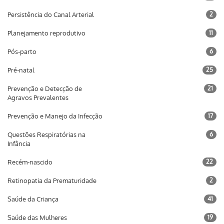
Persistência do Canal Arterial
2
Planejamento reprodutivo
11
Pós-parto
6
Pré-natal
25
Prevenção e Detecção de
21
Agravos Prevalentes
Prevenção e Manejo da Infecção
17
Questões Respiratórias na
6
Infância
Recém-nascido
22
Retinopatia da Prematuridade
2
Saúde da Criança
41
Saúde das Mulheres
19