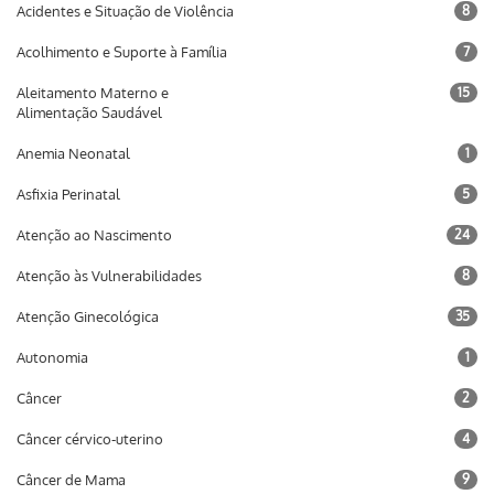
Acidentes e Situação de Violência
8
Acolhimento e Suporte à Família
7
Aleitamento Materno e
15
Alimentação Saudável
Anemia Neonatal
1
Asfixia Perinatal
5
Atenção ao Nascimento
24
Atenção às Vulnerabilidades
8
Atenção Ginecológica
35
Autonomia
1
Câncer
2
Câncer cérvico-uterino
4
Câncer de Mama
9