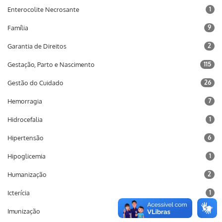
Enterocolite Necrosante
1
Família
9
Garantia de Direitos
2
Gestação, Parto e Nascimento
115
Gestão do Cuidado
26
Hemorragia
7
Hidrocefalia
1
Hipertensão
6
Hipoglicemia
1
Humanização
2
Icterícia
1
Imunização
10