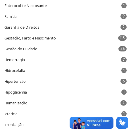
Enterocolite Necrosante
1
Família
9
Garantia de Direitos
2
Gestação, Parto e Nascimento
115
Gestão do Cuidado
26
Hemorragia
7
Hidrocefalia
1
Hipertensão
6
Hipoglicemia
1
Humanização
2
Icterícia
1
Imunização
10