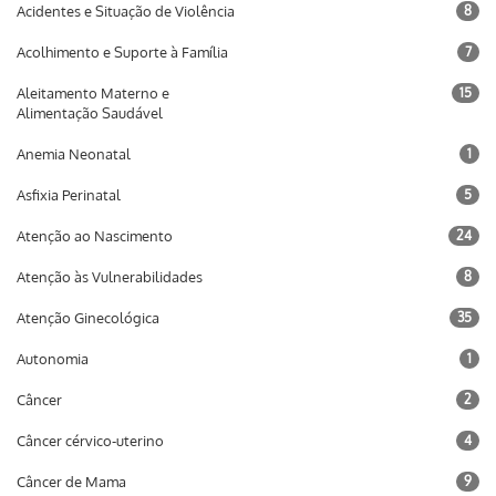
Acidentes e Situação de Violência
8
Acolhimento e Suporte à Família
7
Aleitamento Materno e
15
Alimentação Saudável
Anemia Neonatal
1
Asfixia Perinatal
5
Atenção ao Nascimento
24
Atenção às Vulnerabilidades
8
Atenção Ginecológica
35
Autonomia
1
Câncer
2
Câncer cérvico-uterino
4
Câncer de Mama
9