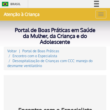
BRASIL
Simplifique!
Atenção à Criança
Toggl
Comunica BR
navig
Participe
Portal de Boas Práticas em Saúde
Acesso à informação
da Mulher, da Criança e do
Adolescente
Legislação
Canais
Voltar
Portal de Boas Práticas
Encontro com o Especialista
Desospitalização de Crianças com CCC: manejo do
desmame ventilatório