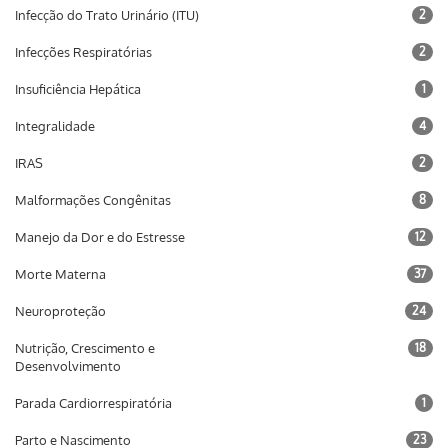
Infecção do Trato Urinário (ITU)
2
Infecções Respiratórias
2
Insuficiência Hepática
1
Integralidade
4
IRAS
2
Malformações Congênitas
8
Manejo da Dor e do Estresse
12
Morte Materna
37
Neuroproteção
24
Nutrição, Crescimento e
18
Desenvolvimento
Parada Cardiorrespiratória
1
Parto e Nascimento
23