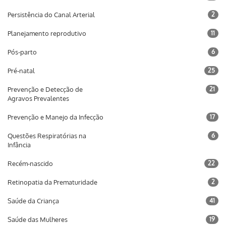
Persistência do Canal Arterial
2
Planejamento reprodutivo
11
Pós-parto
6
Pré-natal
25
Prevenção e Detecção de
21
Agravos Prevalentes
Prevenção e Manejo da Infecção
17
Questões Respiratórias na
6
Infância
Recém-nascido
22
Retinopatia da Prematuridade
2
Saúde da Criança
41
Saúde das Mulheres
19