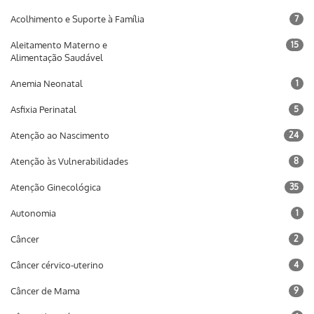
Acolhimento e Suporte à Família
7
Aleitamento Materno e
15
Alimentação Saudável
Anemia Neonatal
1
Asfixia Perinatal
5
Atenção ao Nascimento
24
Atenção às Vulnerabilidades
8
Atenção Ginecológica
35
Autonomia
1
Câncer
2
Câncer cérvico-uterino
4
Câncer de Mama
9