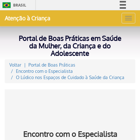
BRASIL
Simplifique!
Atenção à Criança
Toggl
Comunica BR
navig
Participe
Portal de Boas Práticas em Saúde
Acesso à informação
da Mulher, da Criança e do
Adolescente
Legislação
Canais
Voltar
Portal de Boas Práticas
Encontro com o Especialista
O Lúdico nos Espaços de Cuidado à Saúde da Criança
Encontro com o Especialista