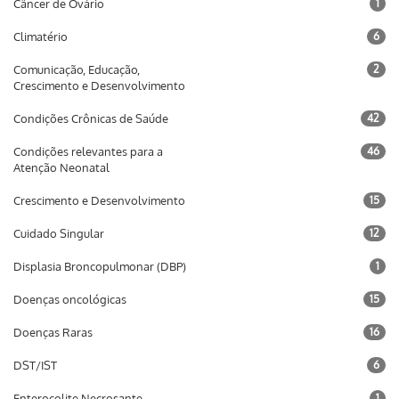
Câncer de Ovário
1
Climatério
6
Comunicação, Educação,
2
Crescimento e Desenvolvimento
Condições Crônicas de Saúde
42
Condições relevantes para a
46
Atenção Neonatal
Crescimento e Desenvolvimento
15
Cuidado Singular
12
Displasia Broncopulmonar (DBP)
1
Doenças oncológicas
15
Doenças Raras
16
DST/IST
6
Enterocolite Necrosante
1