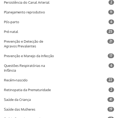
Persistência do Canal Arterial
2
Planejamento reprodutivo
11
Pós-parto
6
Pré-natal
25
Prevenção e Detecção de
21
Agravos Prevalentes
Prevenção e Manejo da Infecção
17
Questões Respiratórias na
6
Infância
Recém-nascido
22
Retinopatia da Prematuridade
2
Saúde da Criança
41
Saúde das Mulheres
19