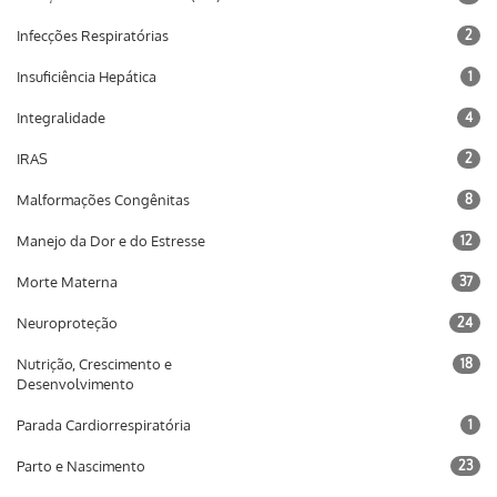
Infecções Respiratórias
2
Insuficiência Hepática
1
Integralidade
4
IRAS
2
Malformações Congênitas
8
Manejo da Dor e do Estresse
12
Morte Materna
37
Neuroproteção
24
Nutrição, Crescimento e
18
Desenvolvimento
Parada Cardiorrespiratória
1
Parto e Nascimento
23