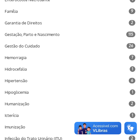
Família
9
Garantia de Direitos
2
Gestação, Parto e Nascimento
115
Gestão do Cuidado
26
Hemorragia
7
Hidrocefalia
1
Hipertensão
6
Hipoglicemia
1
Humanização
2
Icterícia
1
Imunização
10
Infecção do Trato Urinário (ITU)
2