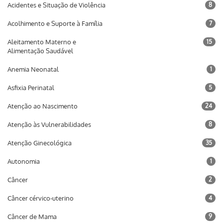
Acidentes e Situação de Violência
8
Acolhimento e Suporte à Família
7
Aleitamento Materno e
15
Alimentação Saudável
Anemia Neonatal
1
Asfixia Perinatal
5
Atenção ao Nascimento
24
Atenção às Vulnerabilidades
8
Atenção Ginecológica
35
Autonomia
1
Câncer
2
Câncer cérvico-uterino
4
Câncer de Mama
9