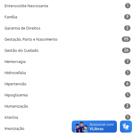
Enterocolite Necrosante
1
Família
9
Garantia de Direitos
2
Gestação, Parto e Nascimento
115
Gestão do Cuidado
26
Hemorragia
7
Hidrocefalia
1
Hipertensão
6
Hipoglicemia
1
Humanização
2
Icterícia
1
Imunização
10