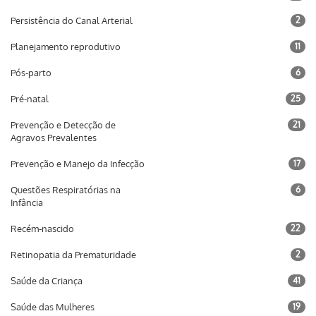
Persistência do Canal Arterial
2
Planejamento reprodutivo
11
Pós-parto
6
Pré-natal
25
Prevenção e Detecção de
21
Agravos Prevalentes
Prevenção e Manejo da Infecção
17
Questões Respiratórias na
6
Infância
Recém-nascido
22
Retinopatia da Prematuridade
2
Saúde da Criança
41
Saúde das Mulheres
19