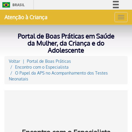
BRASIL
Simplifique!
Atenção à Criança
Toggl
Comunica BR
navig
Participe
Portal de Boas Práticas em Saúde
Acesso à informação
da Mulher, da Criança e do
Adolescente
Legislação
Canais
Voltar
Portal de Boas Práticas
Encontro com o Especialista
O Papel da APS no Acompanhamento dos Testes
Neonatais