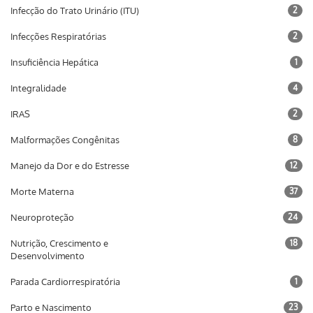
Infecção do Trato Urinário (ITU)
2
Infecções Respiratórias
2
Insuficiência Hepática
1
Integralidade
4
IRAS
2
Malformações Congênitas
8
Manejo da Dor e do Estresse
12
Morte Materna
37
Neuroproteção
24
Nutrição, Crescimento e
18
Desenvolvimento
Parada Cardiorrespiratória
1
Parto e Nascimento
23