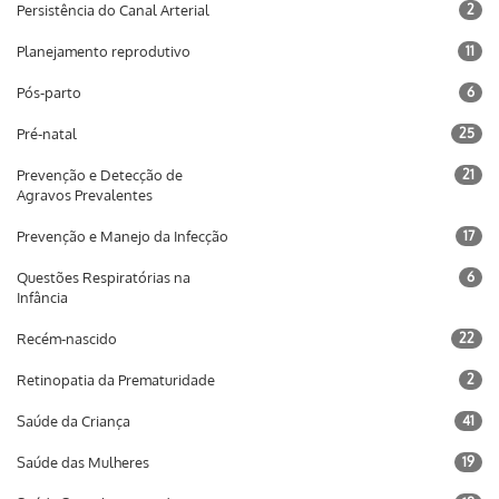
Persistência do Canal Arterial
2
Planejamento reprodutivo
11
Pós-parto
6
Pré-natal
25
Prevenção e Detecção de
21
Agravos Prevalentes
Prevenção e Manejo da Infecção
17
Questões Respiratórias na
6
Infância
Recém-nascido
22
Retinopatia da Prematuridade
2
Saúde da Criança
41
Saúde das Mulheres
19