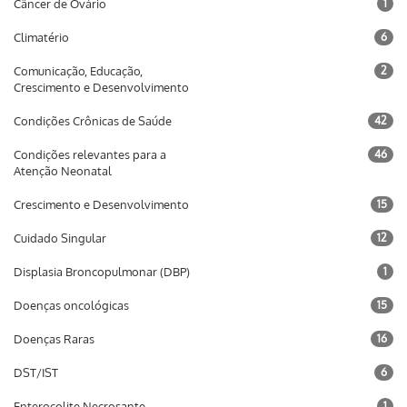
Câncer de Ovário
1
Climatério
6
Comunicação, Educação,
2
Crescimento e Desenvolvimento
Condições Crônicas de Saúde
42
Condições relevantes para a
46
Atenção Neonatal
Crescimento e Desenvolvimento
15
Cuidado Singular
12
Displasia Broncopulmonar (DBP)
1
Doenças oncológicas
15
Doenças Raras
16
DST/IST
6
Enterocolite Necrosante
1