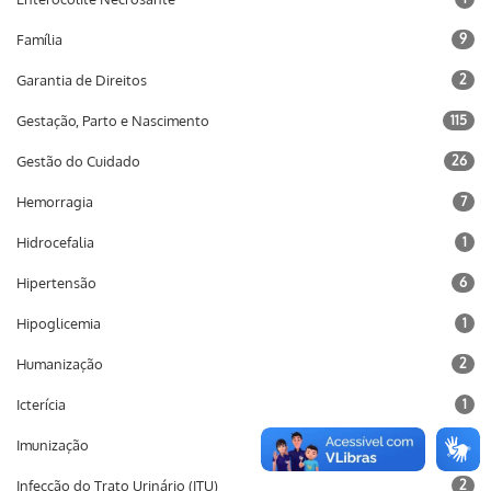
Família
9
Garantia de Direitos
2
Gestação, Parto e Nascimento
115
Gestão do Cuidado
26
Hemorragia
7
Hidrocefalia
1
Hipertensão
6
Hipoglicemia
1
Humanização
2
Icterícia
1
Imunização
10
Infecção do Trato Urinário (ITU)
2