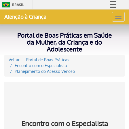
BRASIL
Simplifique!
Atenção à Criança
Toggl
Comunica BR
navig
Participe
Portal de Boas Práticas em Saúde
Acesso à informação
da Mulher, da Criança e do
Adolescente
Legislação
Canais
Voltar
Portal de Boas Práticas
Encontro com o Especialista
Planejamento do Acesso Venoso
Encontro com o Especialista