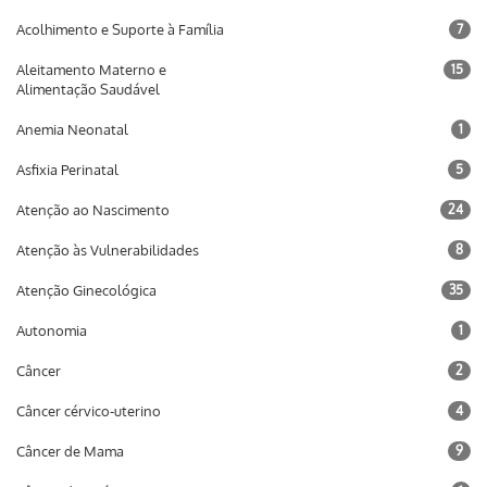
Acolhimento e Suporte à Família
7
Aleitamento Materno e
15
Alimentação Saudável
Anemia Neonatal
1
Asfixia Perinatal
5
Atenção ao Nascimento
24
Atenção às Vulnerabilidades
8
Atenção Ginecológica
35
Autonomia
1
Câncer
2
Câncer cérvico-uterino
4
Câncer de Mama
9