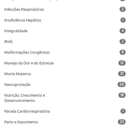
Infecções Respiratórias
2
Insuficiência Hepática
1
Integralidade
4
IRAS
2
Malformações Congênitas
8
Manejo da Dor e do Estresse
12
Morte Materna
37
Neuroproteção
24
Nutrição, Crescimento e
18
Desenvolvimento
Parada Cardiorrespiratória
1
Parto e Nascimento
23