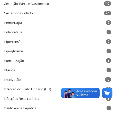
Gestação, Parto e Nascimento
115
Gestão do Cuidado
26
Hemorragia
7
Hidrocefalia
1
Hipertensão
6
Hipoglicemia
1
Humanização
2
Icterícia
1
Imunização
10
Infecção do Trato Urinário (ITU)
2
Infecções Respiratórias
2
Insuficiência Hepática
1