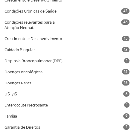
Crescimento e Desenvolvimento
Condições Crônicas de Saúde
42
Condições relevantes para a
46
Atenção Neonatal
Crescimento e Desenvolvimento
15
Cuidado Singular
12
Displasia Broncopulmonar (DBP)
1
Doenças oncológicas
15
Doenças Raras
16
DST/IST
6
Enterocolite Necrosante
1
Família
9
Garantia de Direitos
2