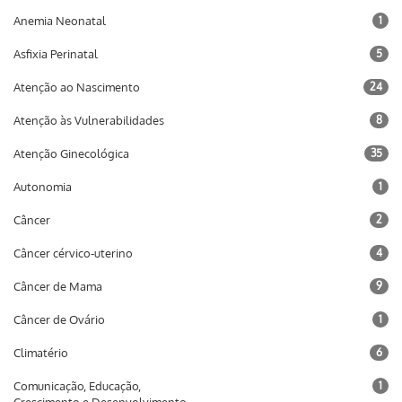
Anemia Neonatal
1
Asfixia Perinatal
5
Atenção ao Nascimento
24
Atenção às Vulnerabilidades
8
Atenção Ginecológica
35
Autonomia
1
Câncer
2
Câncer cérvico-uterino
4
Câncer de Mama
9
Câncer de Ovário
1
Climatério
6
Comunicação, Educação,
1