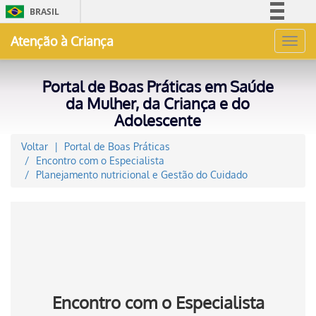
BRASIL
Simplifique!
Atenção à Criança
Toggl
Comunica BR
navig
Participe
Portal de Boas Práticas em Saúde
Acesso à informação
da Mulher, da Criança e do
Adolescente
Legislação
Canais
Voltar
Portal de Boas Práticas
Encontro com o Especialista
Planejamento nutricional e Gestão do Cuidado
Encontro com o Especialista