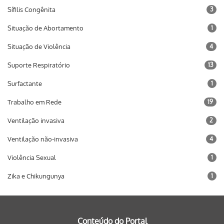
Sífilis Congênita
3
Situação de Abortamento
1
Situação de Violência
4
Suporte Respiratório
13
Surfactante
1
Trabalho em Rede
19
Ventilação invasiva
2
Ventilação não-invasiva
4
Violência Sexual
1
Zika e Chikungunya
1
Conteúdo do Portal