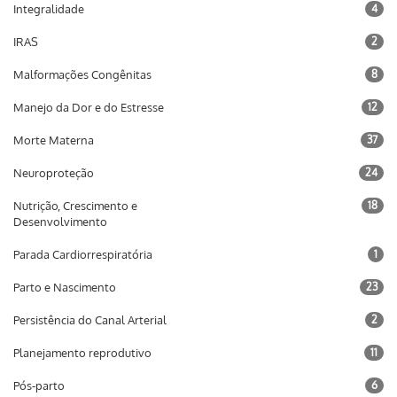
Integralidade
4
IRAS
2
Malformações Congênitas
8
Manejo da Dor e do Estresse
12
Morte Materna
37
Neuroproteção
24
Nutrição, Crescimento e
18
Desenvolvimento
Parada Cardiorrespiratória
1
Parto e Nascimento
23
Persistência do Canal Arterial
2
Planejamento reprodutivo
11
Pós-parto
6