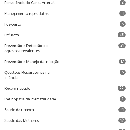
Persistência do Canal Arterial
2
Planejamento reprodutivo
11
Pós-parto
6
Pré-natal
25
Prevenção e Detecção de
21
Agravos Prevalentes
Prevenção e Manejo da Infecção
17
Questões Respiratórias na
6
Infância
Recém-nascido
22
Retinopatia da Prematuridade
2
Saúde da Criança
41
Saúde das Mulheres
19