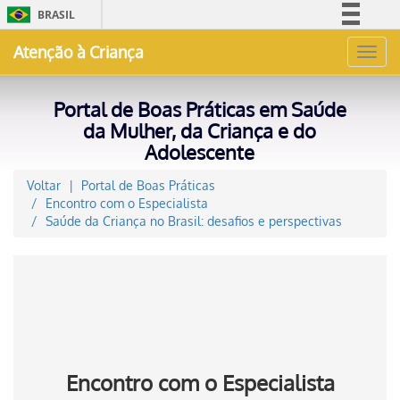
BRASIL
Simplifique!
Atenção à Criança
Toggl
Comunica BR
navig
Participe
Portal de Boas Práticas em Saúde
Acesso à informação
da Mulher, da Criança e do
Adolescente
Legislação
Canais
Voltar
Portal de Boas Práticas
Encontro com o Especialista
Saúde da Criança no Brasil: desafios e perspectivas
Encontro com o Especialista