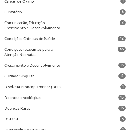
Câncer de Ovário
1
Climatério
6
Comunicação, Educação,
2
Crescimento e Desenvolvimento
Condições Crônicas de Saúde
42
Condições relevantes para a
46
Atenção Neonatal
Crescimento e Desenvolvimento
15
Cuidado Singular
12
Displasia Broncopulmonar (DBP)
1
Doenças oncológicas
15
Doenças Raras
16
DST/IST
6
Enterocolite Necrosante
1