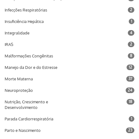
Infecções Respiratórias
2
Insuficiência Hepática
1
Integralidade
4
IRAS
2
Malformações Congênitas
8
Manejo da Dor e do Estresse
12
Morte Materna
37
Neuroproteção
24
Nutrição, Crescimento e
18
Desenvolvimento
Parada Cardiorrespiratória
1
Parto e Nascimento
23