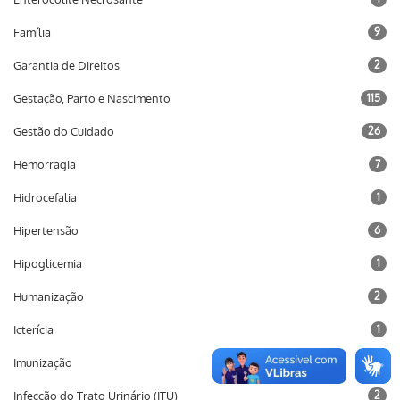
Família
9
Garantia de Direitos
2
Gestação, Parto e Nascimento
115
Gestão do Cuidado
26
Hemorragia
7
Hidrocefalia
1
Hipertensão
6
Hipoglicemia
1
Humanização
2
Icterícia
1
Imunização
10
Infecção do Trato Urinário (ITU)
2