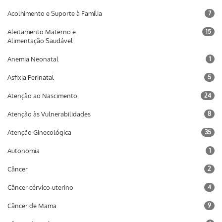
Acolhimento e Suporte à Família
7
Aleitamento Materno e
15
Alimentação Saudável
Anemia Neonatal
1
Asfixia Perinatal
5
Atenção ao Nascimento
24
Atenção às Vulnerabilidades
8
Atenção Ginecológica
35
Autonomia
1
Câncer
2
Câncer cérvico-uterino
4
Câncer de Mama
9