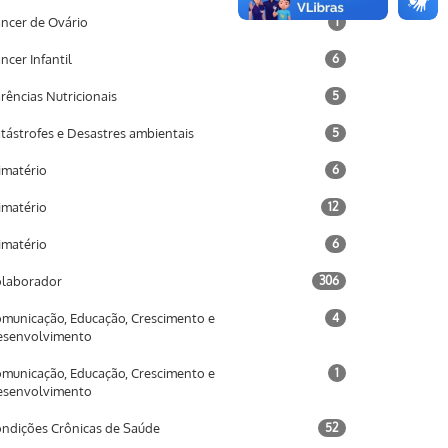
ncer de Ovário
1
ncer Infantil
6
rências Nutricionais
5
tástrofes e Desastres ambientais
5
imatério
6
imatério
12
imatério
6
laborador
306
municação, Educação, Crescimento e
4
esenvolvimento
municação, Educação, Crescimento e
1
esenvolvimento
ndições Crônicas de Saúde
52