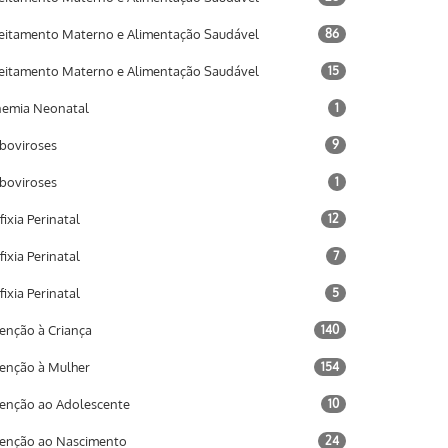
eitamento Materno e Alimentação Saudável
86
eitamento Materno e Alimentação Saudável
15
emia Neonatal
1
boviroses
9
boviroses
1
fixia Perinatal
12
fixia Perinatal
7
fixia Perinatal
5
enção à Criança
140
enção à Mulher
154
enção ao Adolescente
10
enção ao Nascimento
24