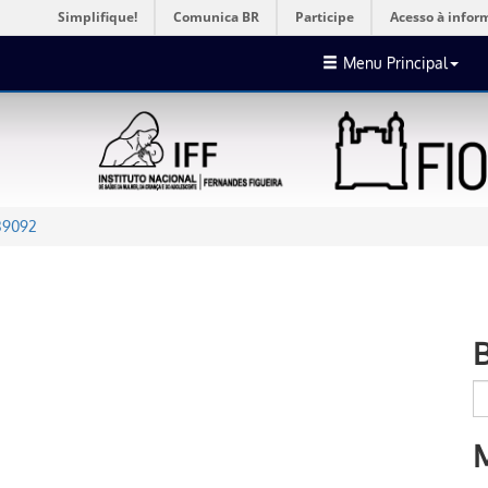
Simplifique!
Comunica BR
Participe
Acesso à infor
Menu Principal
39092