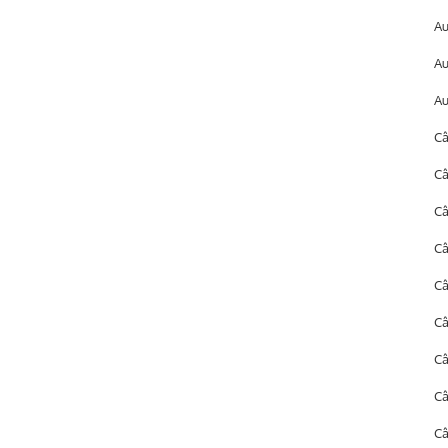
A
A
Au
Câ
Câ
Câ
Câ
Câ
Câ
C
C
Câ