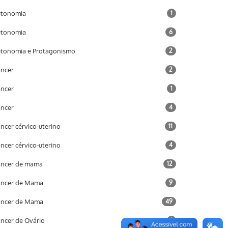
utonomia
1
utonomia
6
tonomia e Protagonismo
2
ncer
2
ncer
1
ncer
4
ncer cérvico-uterino
11
ncer cérvico-uterino
4
ncer de mama
12
âncer de Mama
9
âncer de Mama
49
ncer de Ovário
1