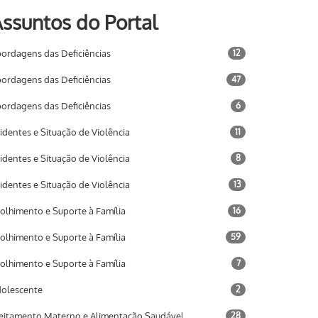
ssuntos do Portal
ordagens das Deficiências
12
ordagens das Deficiências
47
ordagens das Deficiências
6
identes e Situação de Violência
11
identes e Situação de Violência
8
identes e Situação de Violência
13
olhimento e Suporte à Família
16
olhimento e Suporte à Família
59
olhimento e Suporte à Família
7
olescente
2
eitamento Materno e Alimentação Saudável
28