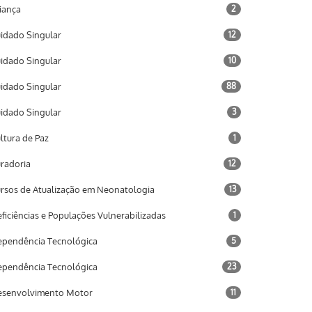
iança
2
idado Singular
12
idado Singular
10
idado Singular
88
idado Singular
3
ltura de Paz
1
radoria
12
rsos de Atualização em Neonatologia
13
ficiências e Populações Vulnerabilizadas
1
pendência Tecnológica
5
pendência Tecnológica
23
senvolvimento Motor
11