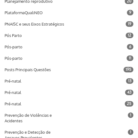
Planejamento reprodutivo
20
PlataformaQualiNEO
9
PNAISC e seus Eixos Estratégicos
19
Pós Parto
12
Pós-parto
6
Pós-parto
11
Posts Principais Questões
195
Pré-natal
13
Pré-natal
43
Pré-natal
25
Prevenção de Violências e
1
Acidentes
Prevenção e Detecção de
1
Agravos Prevalentes