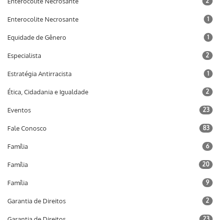
Enterocolite Necrosante
2
Enterocolite Necrosante
1
Equidade de Gênero
1
Especialista
2
Estratégia Antirracista
1
Ética, Cidadania e Igualdade
2
Eventos
23
Fale Conosco
83
Família
6
Família
20
Família
9
Garantia de Direitos
2
Garantia de Direitos
23