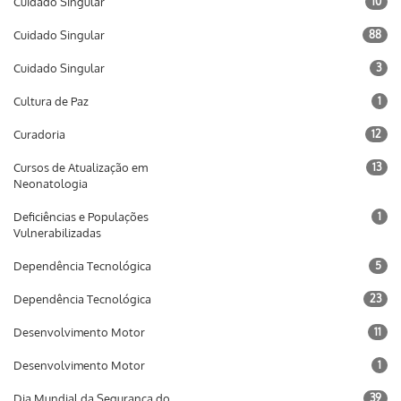
Cuidado Singular
10
Cuidado Singular
88
Cuidado Singular
3
Cultura de Paz
1
Curadoria
12
Cursos de Atualização em
13
Neonatologia
Deficiências e Populações
1
Vulnerabilizadas
Dependência Tecnológica
5
Dependência Tecnológica
23
Desenvolvimento Motor
11
Desenvolvimento Motor
1
Dia Mundial da Segurança do
39