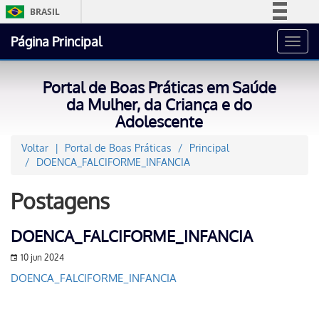
BRASIL
Simplifique!
Página Principal
Toggl
Comunica BR
navig
Participe
Portal de Boas Práticas em Saúde
Acesso à informação
da Mulher, da Criança e do
Adolescente
Legislação
Canais
Voltar
Portal de Boas Práticas
Principal
DOENCA_FALCIFORME_INFANCIA
Postagens
DOENCA_FALCIFORME_INFANCIA
10 jun 2024
DOENCA_FALCIFORME_INFANCIA