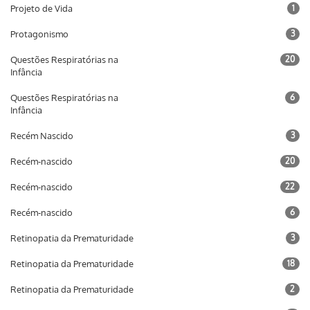
Projeto de Vida
1
Protagonismo
3
Questões Respiratórias na
20
Infância
Questões Respiratórias na
6
Infância
Recém Nascido
3
Recém-nascido
20
Recém-nascido
22
Recém-nascido
6
Retinopatia da Prematuridade
3
Retinopatia da Prematuridade
18
Retinopatia da Prematuridade
2