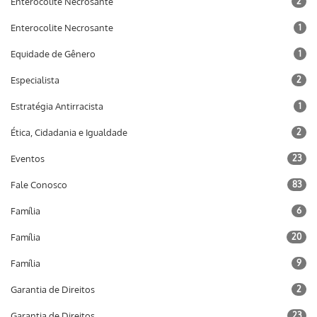
Enterocolite Necrosante
2
Enterocolite Necrosante
1
Equidade de Gênero
1
Especialista
2
Estratégia Antirracista
1
Ética, Cidadania e Igualdade
2
Eventos
23
Fale Conosco
83
Família
6
Família
20
Família
9
Garantia de Direitos
2
Garantia de Direitos
23