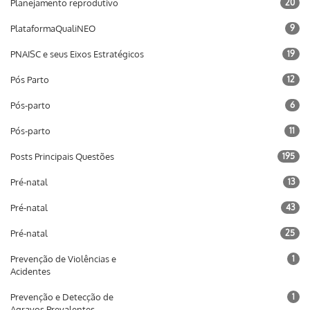
Planejamento reprodutivo
20
PlataformaQualiNEO
9
PNAISC e seus Eixos Estratégicos
19
Pós Parto
12
Pós-parto
6
Pós-parto
11
Posts Principais Questões
195
Pré-natal
13
Pré-natal
43
Pré-natal
25
Prevenção de Violências e
1
Acidentes
Prevenção e Detecção de
1
Agravos Prevalentes