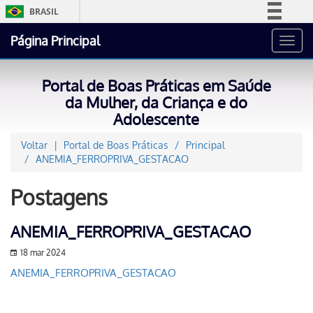
BRASIL
Simplifique!
Página Principal
Toggl
Comunica BR
navig
Participe
Portal de Boas Práticas em Saúde
Acesso à informação
da Mulher, da Criança e do
Adolescente
Legislação
Canais
Voltar
Portal de Boas Práticas
Principal
ANEMIA_FERROPRIVA_GESTACAO
Postagens
ANEMIA_FERROPRIVA_GESTACAO
18 mar 2024
ANEMIA_FERROPRIVA_GESTACAO