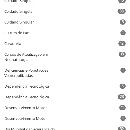
Cuidado Singular
10
Cuidado Singular
88
Cuidado Singular
3
Cultura de Paz
1
Curadoria
12
Cursos de Atualização em
13
Neonatologia
Deficiências e Populações
1
Vulnerabilizadas
Dependência Tecnológica
5
Dependência Tecnológica
23
Desenvolvimento Motor
11
Desenvolvimento Motor
1
Dia Mundial da Segurança do
39