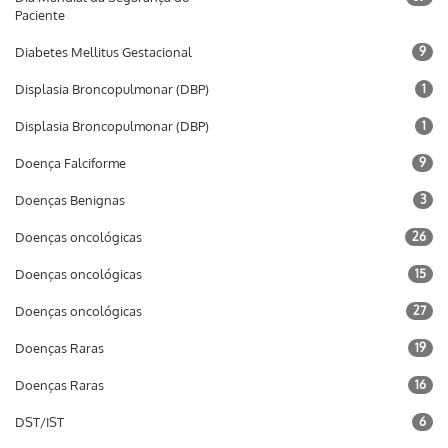
Paciente
Diabetes Mellitus Gestacional
9
Displasia Broncopulmonar (DBP)
1
Displasia Broncopulmonar (DBP)
1
Doença Falciforme
9
Doenças Benignas
3
Doenças oncológicas
26
Doenças oncológicas
15
Doenças oncológicas
27
Doenças Raras
19
Doenças Raras
16
DST/IST
6