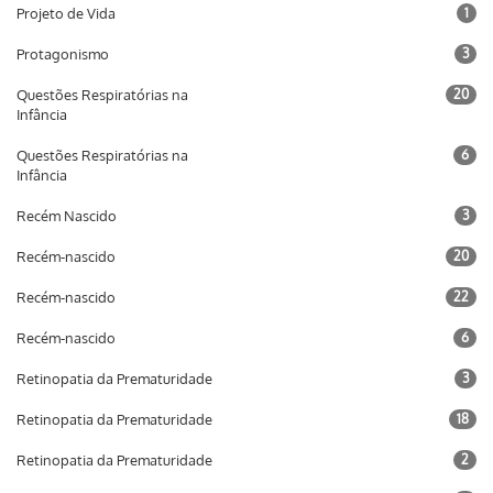
Projeto de Vida
1
Protagonismo
3
Questões Respiratórias na
20
Infância
Questões Respiratórias na
6
Infância
Recém Nascido
3
Recém-nascido
20
Recém-nascido
22
Recém-nascido
6
Retinopatia da Prematuridade
3
Retinopatia da Prematuridade
18
Retinopatia da Prematuridade
2