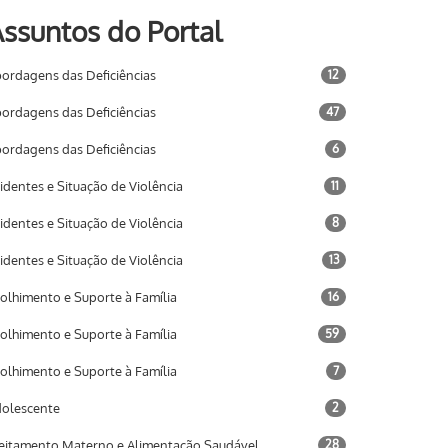
ssuntos do Portal
ordagens das Deficiências
12
ordagens das Deficiências
47
ordagens das Deficiências
6
identes e Situação de Violência
11
identes e Situação de Violência
8
identes e Situação de Violência
13
olhimento e Suporte à Família
16
olhimento e Suporte à Família
59
olhimento e Suporte à Família
7
olescente
2
eitamento Materno e Alimentação Saudável
28