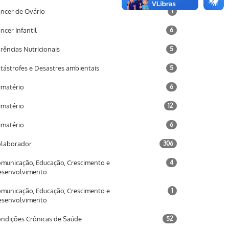
ncer de Ovário
1
ncer Infantil
6
rências Nutricionais
5
tástrofes e Desastres ambientais
5
imatério
6
imatério
12
imatério
6
laborador
306
municação, Educação, Crescimento e
4
esenvolvimento
municação, Educação, Crescimento e
1
esenvolvimento
ndições Crônicas de Saúde
52