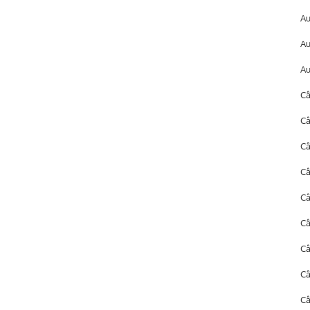
A
A
Au
Câ
Câ
Câ
Câ
Câ
Câ
C
C
Câ