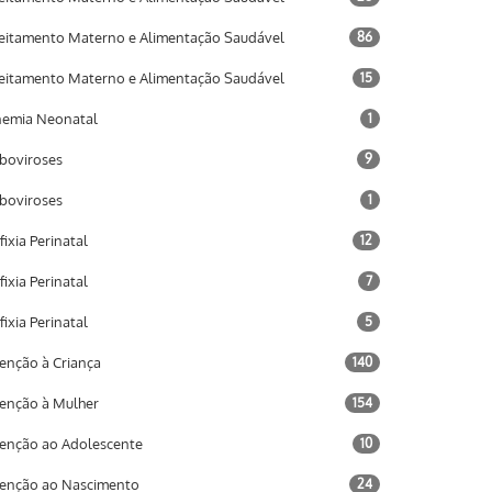
eitamento Materno e Alimentação Saudável
86
eitamento Materno e Alimentação Saudável
15
emia Neonatal
1
boviroses
9
boviroses
1
fixia Perinatal
12
fixia Perinatal
7
fixia Perinatal
5
enção à Criança
140
enção à Mulher
154
enção ao Adolescente
10
enção ao Nascimento
24