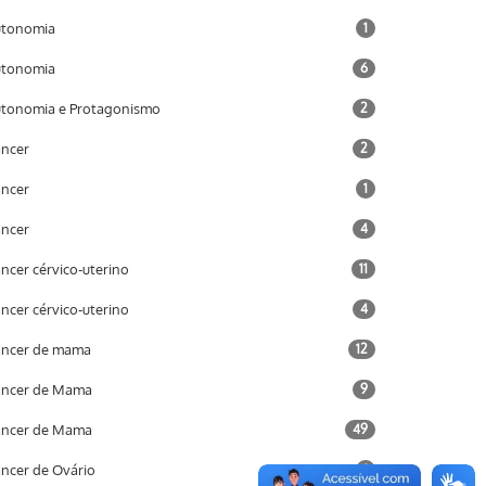
utonomia
1
utonomia
6
tonomia e Protagonismo
2
ncer
2
ncer
1
ncer
4
ncer cérvico-uterino
11
ncer cérvico-uterino
4
ncer de mama
12
âncer de Mama
9
âncer de Mama
49
ncer de Ovário
1