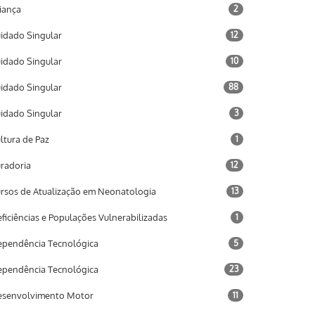
iança
2
idado Singular
12
idado Singular
10
idado Singular
88
idado Singular
3
ltura de Paz
1
radoria
12
rsos de Atualização em Neonatologia
13
ficiências e Populações Vulnerabilizadas
1
pendência Tecnológica
5
pendência Tecnológica
23
senvolvimento Motor
11