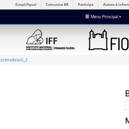
Simplifique!
Comunica BR
Participe
Acesso à infor
Menu Principal
scernobrasil_2